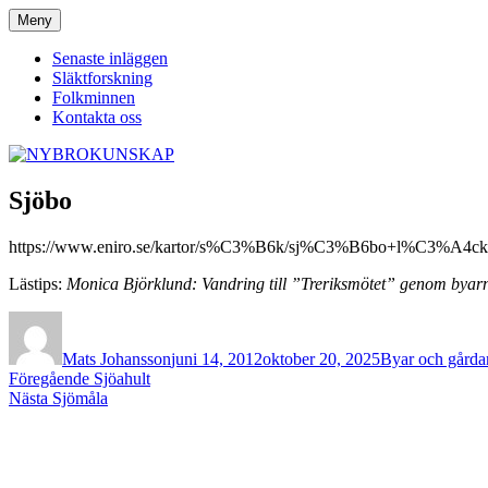
Hoppa
Meny
NYBROKUNSKAP
till
innehåll
Senaste inläggen
Släktforskning
Folkminnen
Kontakta oss
Sjöbo
https://www.eniro.se/kartor/s%C3%B6k/sj%C3%B6bo+l%C3%A4ck
Lästips:
Monica Björklund:
Vandring till ”Treriksmötet” genom bya
Författare
Publicerat
Kategorier
den
Mats Johansson
juni 14, 2012
oktober 20, 2025
Byar och gårdar
Inläggsnavigering
Föregående
Föregående
Sjöahult
Nästa
inlägg:
Nästa
Sjömåla
inlägg: