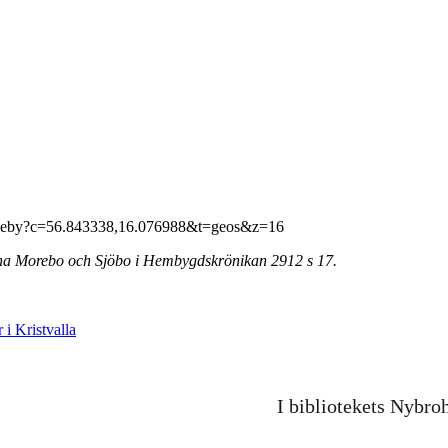
eby?c=56.843338,16.076988&t=geos&z=16
rna Morebo och Sjöbo i Hembygdskrönikan 2912 s 17.
 i Kristvalla
I bibliotekets Nybro