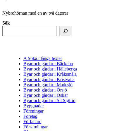
Nybrohörnan med en av två datorer
Sök
A Söka i långa texter
Byar och gårdar i Bäckebo
Byar och gårdar i Hälleberga
Byar och gårdar i Kråksmåla
Byar och gårdar i Kristvalla
Byar och gårdar i Madesjö
Byar och gårdar i Örsjö
Byar och gårdar i Oskar
Byar och gårdar i S:t Sigfrid
Byggnader
Föreningar
Företag
Författare
Församlingar