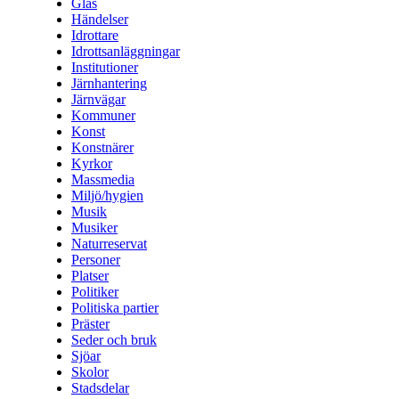
Glas
Händelser
Idrottare
Idrottsanläggningar
Institutioner
Järnhantering
Järnvägar
Kommuner
Konst
Konstnärer
Kyrkor
Massmedia
Miljö/hygien
Musik
Musiker
Naturreservat
Personer
Platser
Politiker
Politiska partier
Präster
Seder och bruk
Sjöar
Skolor
Stadsdelar