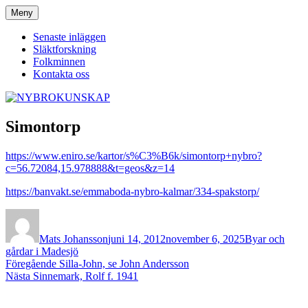
Hoppa
Meny
NYBROKUNSKAP
till
innehåll
Senaste inläggen
Släktforskning
Folkminnen
Kontakta oss
Simontorp
https://www.eniro.se/kartor/s%C3%B6k/simontorp+nybro?
c=56.72084,15.978888&t=geos&z=14
https://banvakt.se/emmaboda-nybro-kalmar/334-spakstorp/
Författare
Publicerat
Kategorier
den
Mats Johansson
juni 14, 2012
november 6, 2025
Byar och
gårdar i Madesjö
Inläggsnavigering
Föregående
Föregående
Silla-John, se John Andersson
Nästa
inlägg:
Nästa
Sinnemark, Rolf f. 1941
inlägg: