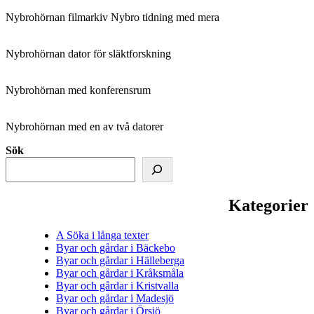
Nybrohörnan filmarkiv Nybro tidning med mera
Nybrohörnan dator för släktforskning
Nybrohörnan med konferensrum
Nybrohörnan med en av två datorer
Sök
Kategorier
A Söka i långa texter
Byar och gårdar i Bäckebo
Byar och gårdar i Hälleberga
Byar och gårdar i Kråksmåla
Byar och gårdar i Kristvalla
Byar och gårdar i Madesjö
Byar och gårdar i Örsjö