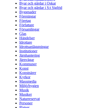
Byar och gårdar i Oskar
Byar och gårdar i S:t Sigfrid
Byggnader
Föreningar
Företag
Författare
Församlingar
Glas
Händelser
Idrottare
Idrottsanläggningar
Institutioner
Järnhantering
Järnvägar
Kommuner
Konst
Konstnärer
Kyrkor
Massmedia
Miljö/hygien
Musik
Musiker
Naturreservat
Personer
Platser