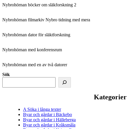
Nybrohörnan böcker om släkforskning 2
Nybrohörnan filmarkiv Nybro tidning med mera
Nybrohörnan dator för släktforskning
Nybrohörnan med konferensrum
Nybrohörnan med en av två datorer
Sök
Kategorier
A Söka i långa texter
Byar och gårdar i Bäckebo
Byar och gårdar i Hälleberga
Byar och gårdar i Kråksmåla