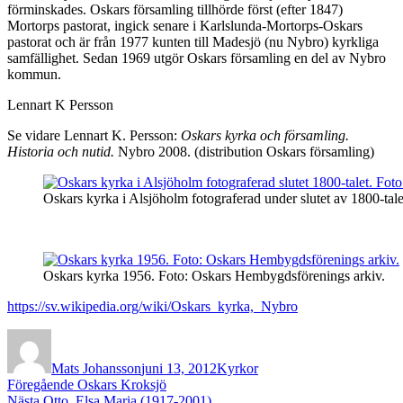
förminskades. Oskars församling tillhörde först (efter 1847)
Mortorps pastorat, ingick senare i Karlslunda-Mortorps-Oskars
pastorat och är från 1977 kunten till Madesjö (nu Nybro) kyrkliga
samfällighet. Sedan 1969 utgör Oskars församling en del av Nybro
kommun.
Lennart K Persson
Se vidare Lennart K. Persson:
Oskars kyrka och församling.
Historia och nutid.
Nybro 2008. (distribution Oskars församling)
Oskars kyrka i Alsjöholm fotograferad under slutet av 1800-ta
Oskars kyrka 1956. Foto: Oskars Hembygdsförenings arkiv.
https://sv.wikipedia.org/wiki/Oskars_kyrka,_Nybro
Författare
Publicerat
Kategorier
den
Mats Johansson
juni 13, 2012
Kyrkor
Inläggsnavigering
Föregående
Föregående
Oskars Kroksjö
Nästa
inlägg:
Nästa
Otto, Elsa Maria (1917-2001)