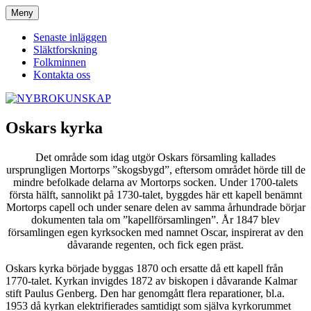
Hoppa
Meny
NYBROKUNSKAP
till
innehåll
Senaste inläggen
Släktforskning
Folkminnen
Kontakta oss
Oskars kyrka
Det område som idag utgör Oskars församling kallades
ursprungligen Mortorps ”skogsbygd”, eftersom området hörde till de
mindre befolkade delarna av Mortorps socken. Under 1700-talets
första hälft, sannolikt på 1730-talet, byggdes här ett kapell benämnt
Mortorps capell och under senare delen av samma århundrade börjar
dokumenten tala om ”kapellförsamlingen”. År 1847 blev
församlingen egen kyrksocken med namnet Oscar, inspirerat av den
dåvarande regenten, och fick egen präst.
Oskars kyrka började byggas 1870 och ersatte då ett kapell från
1770-talet. Kyrkan invigdes 1872 av biskopen i dåvarande Kalmar
stift Paulus Genberg. Den har genomgått flera reparationer, bl.a.
1953 då kyrkan elektrifierades samtidigt som själva kyrkorummet