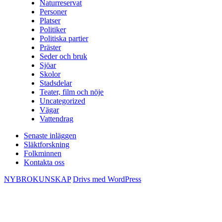
Naturreservat
Personer
Platser
Politiker
Politiska partier
Präster
Seder och bruk
Sjöar
Skolor
Stadsdelar
Teater, film och nöje
Uncategorized
Vägar
Vattendrag
Senaste inläggen
Släktforskning
Folkminnen
Kontakta oss
NYBROKUNSKAP
Drivs med WordPress