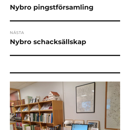
Nybro pingstförsamling
Föregående
inlägg:
NÄSTA
Nybro schacksällskap
Nästa
inlägg: