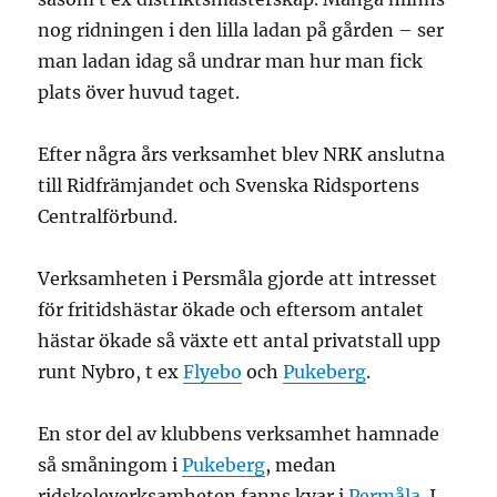
nog ridningen i den lilla ladan på gården – ser
man ladan idag så undrar man hur man fick
plats över huvud taget.
Efter några års verksamhet blev NRK anslutna
till Ridfrämjandet och Svenska Ridsportens
Centralförbund.
Verksamheten i Persmåla gjorde att intresset
för fritidshästar ökade och eftersom antalet
hästar ökade så växte ett antal privatstall upp
runt Nybro, t ex
Flyebo
och
Pukeberg
.
En stor del av klubbens verksamhet hamnade
så småningom i
Pukeberg
, medan
ridskoleverksamheten fanns kvar i
Permåla
. I