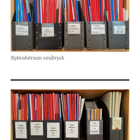
Nybrohörnan småtryck