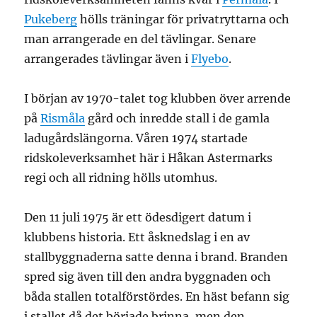
Pukeberg
hölls träningar för privatryttarna och
man arrangerade en del tävlingar. Senare
arrangerades tävlingar även i
Flyebo
.
I början av 1970-talet tog klubben över arrende
på
Rismåla
gård och inredde stall i de gamla
ladugårdslängorna. Våren 1974 startade
ridskoleverksamhet här i Håkan Astermarks
regi och all ridning hölls utomhus.
Den 11 juli 1975 är ett ödesdigert datum i
klubbens historia. Ett åsknedslag i en av
stallbyggnaderna satte denna i brand. Branden
spred sig även till den andra byggnaden och
båda stallen totalförstördes. En häst befann sig
i stallet då det började brinna, men den