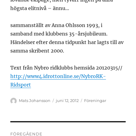
högsta elitnivå – ännu…
sammanställt av Anna Ohlsson 1993, i
samband med klubbens 35-årsjubileum.
Händelser efter denna tidpunkt har lagts till av
samma skribent 2000.
Text från Nybro ridklubbs hemsida 20120315//
http://www4.idrottonline.se/NybroRK-
Ridsport
Författare
Publicerat
Kategorier
Mats Johansson
juni 12, 2012
Föreningar
den
Inläggsnavigering
FÖREGÅENDE