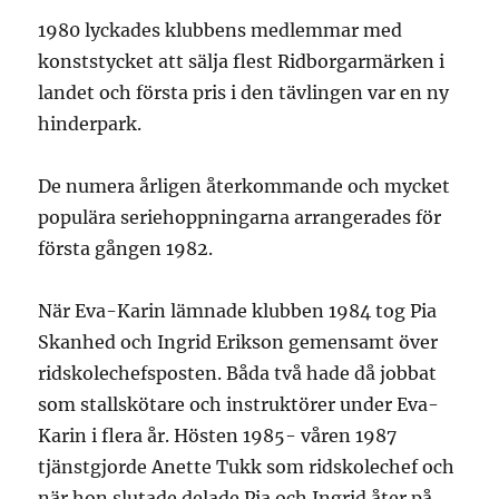
1980 lyckades klubbens medlemmar med
konststycket att sälja flest Ridborgarmärken i
landet och första pris i den tävlingen var en ny
hinderpark.
De numera årligen återkommande och mycket
populära seriehoppningarna arrangerades för
första gången 1982.
När Eva-Karin lämnade klubben 1984 tog Pia
Skanhed och Ingrid Erikson gemensamt över
ridskolechefsposten. Båda två hade då jobbat
som stallskötare och instruktörer under Eva-
Karin i flera år. Hösten 1985- våren 1987
tjänstgjorde Anette Tukk som ridskolechef och
när hon slutade delade Pia och Ingrid åter på