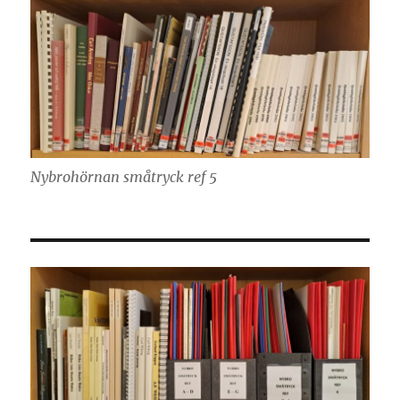
Nybrohörnan småtryck ref 5