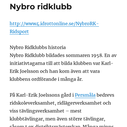
Nybro ridklubb
http://www4.idrottonline.se/NybroRK-
Ridsport
Nybro Ridklubbs historia
Nybro Ridklubb bildades sommaren 1958. En av
initiativtagarna till att bilda klubben var Karl-
Erik Joelsson och han kom även att vara
klubbens ordförande i många år.
På Karl-Erik Joelssons gård i
Persmåla
bedrevs
ridskoleverksamhet, ridlägerverksamhet och
viss tävlingsverksamhet – mest
klubbtävlingar, men även större tävlingar,
såsom t ex distriktsmästerskap. Många minns