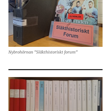
Nybrohörnan "Släkthistoriskt forum"