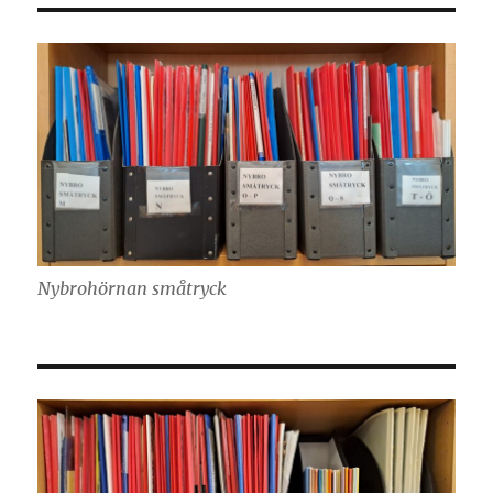
Nybrohörnan småtryck