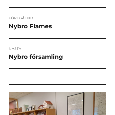
Inläggsnavigering
FÖREGÅENDE
Nybro Flames
Föregående
inlägg:
NÄSTA
Nybro församling
Nästa
inlägg: