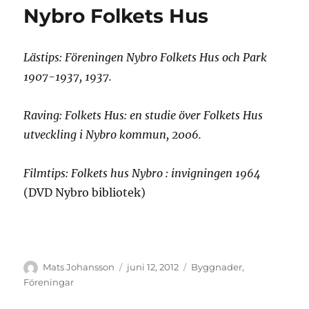
Nybro Folkets Hus
Lästips: Föreningen Nybro Folkets Hus och Park
1907-1937, 1937.
Raving: Folkets Hus: en studie över Folkets Hus
utveckling i Nybro kommun, 2006.
Filmtips: Folkets hus Nybro : invigningen 1964
(DVD Nybro bibliotek)
Författare
Publicerat
Kategorier
Mats Johansson
juni 12, 2012
Byggnader
,
den
Föreningar