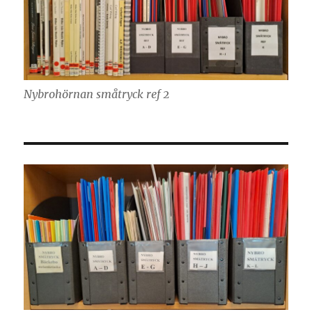
Nybrohörnan småtryck ref 2