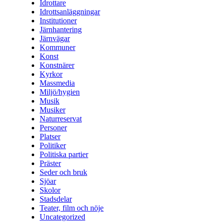
Idrottare
Idrottsanläggningar
Institutioner
Järnhantering
Järnvägar
Kommuner
Konst
Konstnärer
Kyrkor
Massmedia
Miljö/hygien
Musik
Musiker
Naturreservat
Personer
Platser
Politiker
Politiska partier
Präster
Seder och bruk
Sjöar
Skolor
Stadsdelar
Teater, film och nöje
Uncategorized