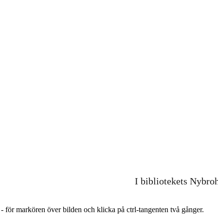
I bibliotekets Nybro
r - för markören över bilden och klicka på ctrl-tangenten två gånger.