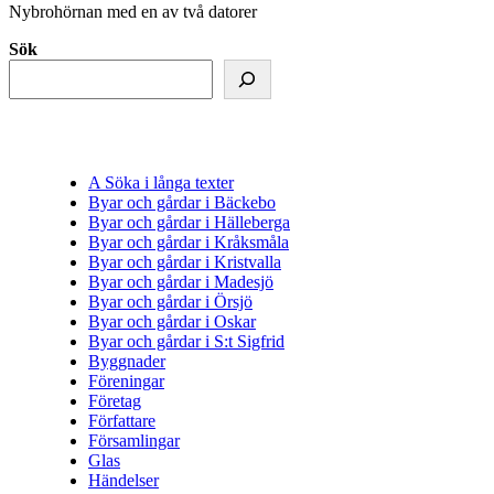
Nybrohörnan med en av två datorer
Sök
A Söka i långa texter
Byar och gårdar i Bäckebo
Byar och gårdar i Hälleberga
Byar och gårdar i Kråksmåla
Byar och gårdar i Kristvalla
Byar och gårdar i Madesjö
Byar och gårdar i Örsjö
Byar och gårdar i Oskar
Byar och gårdar i S:t Sigfrid
Byggnader
Föreningar
Företag
Författare
Församlingar
Glas
Händelser