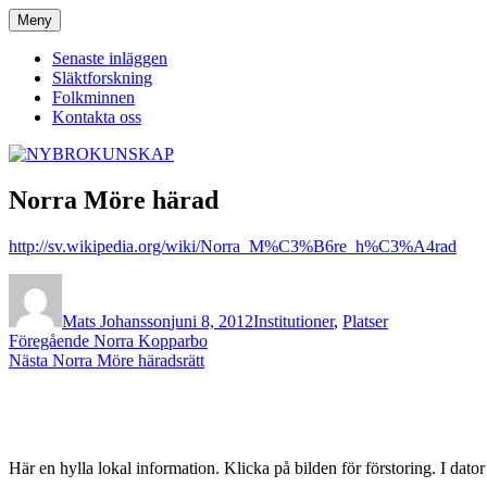
Hoppa
Meny
NYBROKUNSKAP
till
innehåll
Senaste inläggen
Släktforskning
Folkminnen
Kontakta oss
Norra Möre härad
http://sv.wikipedia.org/wiki/Norra_M%C3%B6re_h%C3%A4rad
Författare
Publicerat
Kategorier
den
Mats Johansson
juni 8, 2012
Institutioner
,
Platser
Inläggsnavigering
Föregående
Föregående
Norra Kopparbo
Nästa
inlägg:
Nästa
Norra Möre häradsrätt
inlägg:
Här en hylla lokal information. Klicka på bilden för förstoring. I dato