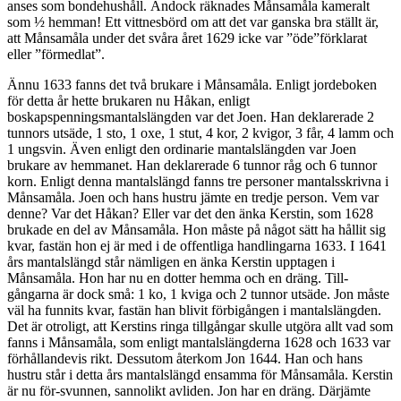
anses som bondehushåll. Ändock räknades Månsamåla kameralt
som ½ hemman! Ett vittnesbörd om att det var ganska bra ställt är,
att Månsamåla under det svåra året 1629 icke var ”öde”förklarat
eller ”förmedlat”.
Ännu 1633 fanns det två brukare i Månsamåla. Enligt jordeboken
för detta år hette brukaren nu Håkan, enligt
boskapspenningsmantalslängden var det Joen. Han deklarerade 2
tunnors utsäde, 1 sto, 1 oxe, 1 stut, 4 kor, 2 kvigor, 3 får, 4 lamm och
1 ungsvin. Även enligt den ordinarie mantalslängden var Joen
brukare av hemmanet. Han deklarerade 6 tunnor råg och 6 tunnor
korn. Enligt denna mantalslängd fanns tre personer mantalsskrivna i
Månsamåla. Joen och hans hustru jämte en tredje person. Vem var
denne? Var det Håkan? Eller var det den änka Kerstin, som 1628
brukade en del av Månsamåla. Hon måste på något sätt ha hållit sig
kvar, fastän hon ej är med i de offentliga handlingarna 1633. I 1641
års mantalslängd står nämligen en änka Kerstin upptagen i
Månsamåla. Hon har nu en dotter hemma och en dräng. Till-
gångarna är dock små: 1 ko, 1 kviga och 2 tunnor utsäde. Jon måste
väl ha funnits kvar, fastän han blivit förbigången i mantalslängden.
Det är otroligt, att Kerstins ringa tillgångar skulle utgöra allt vad som
fanns i Månsamåla, som enligt mantalslängderna 1628 och 1633 var
förhållandevis rikt. Dessutom återkom Jon 1644. Han och hans
hustru står i detta års mantalslängd ensamma för Månsamåla. Kerstin
är nu för-svunnen, sannolikt avliden. Jon har en dräng. Därjämte