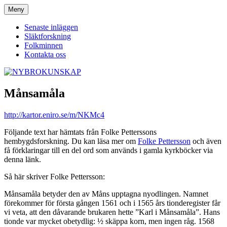
Hoppa
Meny
NYBROKUNSKAP
till
innehåll
Senaste inläggen
Släktforskning
Folkminnen
Kontakta oss
Månsamåla
http://kartor.eniro.se/m/NKMc4
Följande text har hämtats från Folke Petterssons
hembygdsforskning. Du kan läsa mer om
Folke Pettersson
och även
få förklaringar till en del ord som används i gamla kyrkböcker via
denna länk.
Så här skriver Folke Pettersson:
Månsamåla betyder den av Måns upptagna nyodlingen. Namnet
förekommer för första gången 1561 och i 1565 års tionderegister får
vi veta, att den dåvarande brukaren hette ”Karl i Månsamåla”. Hans
tionde var mycket obetydlig: ½ skäppa korn, men ingen råg. 1568