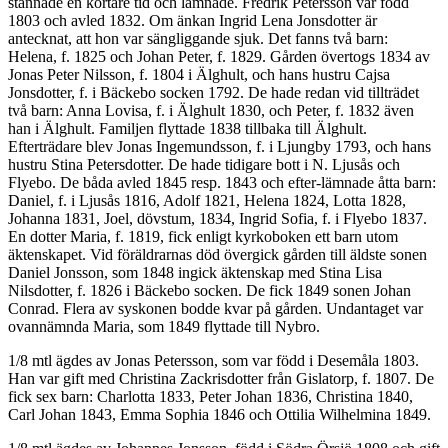
stannade en kortare tid och lämnade. Fredrik Petersson var född
1803 och avled 1832. Om änkan Ingrid Lena Jonsdotter är
antecknat, att hon var sängliggande sjuk. Det fanns två barn:
Helena, f. 1825 och Johan Peter, f. 1829. Gården övertogs 1834 av
Jonas Peter Nilsson, f. 1804 i Älghult, och hans hustru Cajsa
Jonsdotter, f. i Bäckebo socken 1792. De hade redan vid tillträdet
två barn: Anna Lovisa, f. i Älghult 1830, och Peter, f. 1832 även
han i Älghult. Familjen flyttade 1838 tillbaka till Älghult.
Efterträdare blev Jonas Ingemundsson, f. i Ljungby 1793, och hans
hustru Stina Petersdotter. De hade tidigare bott i N. Ljusås och
Flyebo. De båda avled 1845 resp. 1843 och efter-lämnade åtta barn:
Daniel, f. i Ljusås 1816, Adolf 1821, Helena 1824, Lotta 1828,
Johanna 1831, Joel, dövstum, 1834, Ingrid Sofia, f. i Flyebo 1837.
En dotter Maria, f. 1819, fick enligt kyrkoboken ett barn utom
äktenskapet. Vid föräldrarnas död övergick gården till äldste sonen
Daniel Jonsson, som 1848 ingick äktenskap med Stina Lisa
Nilsdotter, f. 1826 i Bäckebo socken. De fick 1849 sonen Johan
Conrad. Flera av syskonen bodde kvar på gården. Undantaget var
ovannämnda Maria, som 1849 flyttade till Nybro.
1/8 mtl ägdes av Jonas Petersson, som var född i Desemåla 1803.
Han var gift med Christina Zackrisdotter från Gislatorp, f. 1807. De
fick sex barn: Charlotta 1833, Peter Johan 1836, Christina 1840,
Carl Johan 1843, Emma Sophia 1846 och Ottilia Wilhelmina 1849.