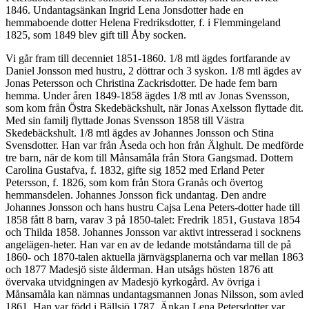
1846. Undantagsänkan Ingrid Lena Jonsdotter hade en
hemmaboende dotter Helena Fredriksdotter, f. i Flemmingeland
1825, som 1849 blev gift till Åby socken.
Vi går fram till decenniet 1851-1860. 1/8 mtl ägdes fortfarande av
Daniel Jonsson med hustru, 2 döttrar och 3 syskon. 1/8 mtl ägdes av
Jonas Petersson och Christina Zackrisdotter. De hade fem barn
hemma. Under åren 1849-1858 ägdes 1/8 mtl av Jonas Svensson,
som kom från Östra Skedebäckshult, när Jonas Axelsson flyttade dit.
Med sin familj flyttade Jonas Svensson 1858 till Västra
Skedebäckshult. 1/8 mtl ägdes av Johannes Jonsson och Stina
Svensdotter. Han var från Åseda och hon från Älghult. De medförde
tre barn, när de kom till Månsamåla från Stora Gangsmad. Dottern
Carolina Gustafva, f. 1832, gifte sig 1852 med Erland Peter
Petersson, f. 1826, som kom från Stora Granås och övertog
hemmansdelen. Johannes Jonsson fick undantag. Den andre
Johannes Jonsson och hans hustru Cajsa Lena Peters-dotter hade till
1858 fått 8 barn, varav 3 på 1850-talet: Fredrik 1851, Gustava 1854
och Thilda 1858. Johannes Jonsson var aktivt intresserad i socknens
angelägen-heter. Han var en av de ledande motståndarna till de på
1860- och 1870-talen aktuella järnvägsplanerna och var mellan 1863
och 1877 Madesjö siste ålderman. Han utsågs hösten 1876 att
övervaka utvidgningen av Madesjö kyrkogård. Av övriga i
Månsamåla kan nämnas undantagsmannen Jonas Nilsson, som avled
1861. Han var född i Bällsjö 1787. Änkan Lena Petersdotter var