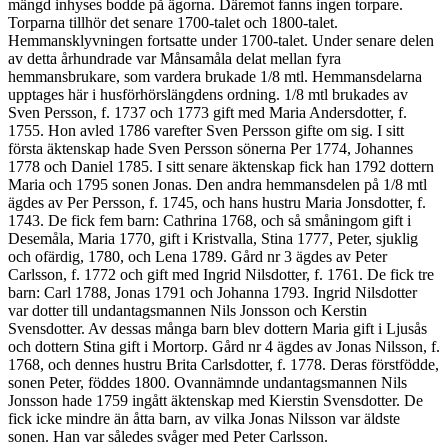
mängd inhyses bodde på ägorna. Däremot fanns ingen torpare.
Torparna tillhör det senare 1700-talet och 1800-talet.
Hemmansklyvningen fortsatte under 1700-talet. Under senare delen
av detta århundrade var Månsamåla delat mellan fyra
hemmansbrukare, som vardera brukade 1/8 mtl. Hemmansdelarna
upptages här i husförhörslängdens ordning. 1/8 mtl brukades av
Sven Persson, f. 1737 och 1773 gift med Maria Andersdotter, f.
1755. Hon avled 1786 varefter Sven Persson gifte om sig. I sitt
första äktenskap hade Sven Persson sönerna Per 1774, Johannes
1778 och Daniel 1785. I sitt senare äktenskap fick han 1792 dottern
Maria och 1795 sonen Jonas. Den andra hemmansdelen på 1/8 mtl
ägdes av Per Persson, f. 1745, och hans hustru Maria Jonsdotter, f.
1743. De fick fem barn: Cathrina 1768, och så småningom gift i
Desemåla, Maria 1770, gift i Kristvalla, Stina 1777, Peter, sjuklig
och ofärdig, 1780, och Lena 1789. Gård nr 3 ägdes av Peter
Carlsson, f. 1772 och gift med Ingrid Nilsdotter, f. 1761. De fick tre
barn: Carl 1788, Jonas 1791 och Johanna 1793. Ingrid Nilsdotter
var dotter till undantagsmannen Nils Jonsson och Kerstin
Svensdotter. Av dessas många barn blev dottern Maria gift i Ljusås
och dottern Stina gift i Mortorp. Gård nr 4 ägdes av Jonas Nilsson, f.
1768, och dennes hustru Brita Carlsdotter, f. 1778. Deras förstfödde,
sonen Peter, föddes 1800. Ovannämnde undantagsmannen Nils
Jonsson hade 1759 ingått äktenskap med Kierstin Svensdotter. De
fick icke mindre än åtta barn, av vilka Jonas Nilsson var äldste
sonen. Han var således svåger med Peter Carlsson.