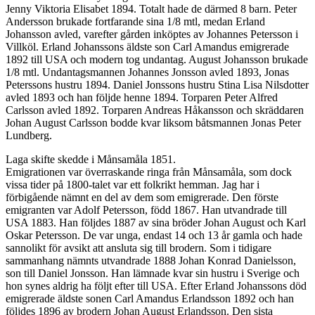
Jenny Viktoria Elisabet 1894. Totalt hade de därmed 8 barn. Peter
Andersson brukade fortfarande sina 1/8 mtl, medan Erland
Johansson avled, varefter gården inköptes av Johannes Petersson i
Villköl. Erland Johanssons äldste son Carl Amandus emigrerade
1892 till USA och modern tog undantag. August Johansson brukade
1/8 mtl. Undantagsmannen Johannes Jonsson avled 1893, Jonas
Peterssons hustru 1894. Daniel Jonssons hustru Stina Lisa Nilsdotter
avled 1893 och han följde henne 1894. Torparen Peter Alfred
Carlsson avled 1892. Torparen Andreas Håkansson och skräddaren
Johan August Carlsson bodde kvar liksom båtsmannen Jonas Peter
Lundberg.
Laga skifte skedde i Månsamåla 1851.
Emigrationen var överraskande ringa från Månsamåla, som dock
vissa tider på 1800-talet var ett folkrikt hemman. Jag har i
förbigående nämnt en del av dem som emigrerade. Den förste
emigranten var Adolf Petersson, född 1867. Han utvandrade till
USA 1883. Han följdes 1887 av sina bröder Johan August och Karl
Oskar Petersson. De var unga, endast 14 och 13 år gamla och hade
sannolikt för avsikt att ansluta sig till brodern. Som i tidigare
sammanhang nämnts utvandrade 1888 Johan Konrad Danielsson,
son till Daniel Jonsson. Han lämnade kvar sin hustru i Sverige och
hon synes aldrig ha följt efter till USA. Efter Erland Johanssons död
emigrerade äldste sonen Carl Amandus Erlandsson 1892 och han
följdes 1896 av brodern Johan August Erlandsson. Den sista