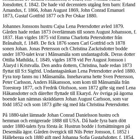
Jonsdotter, f. 1842. De hade vid decenniets utgång fem barn: Erland
Amandus, f. 1866, Johan August 1869, John Conrad Emanuel
1873, Gustaf Gottfrid 1877 och Per Oskar 1880.
Johannes Jonssons hustru Cajsa Lena Petersdotter avled 1879.
Gården hade redan 1873 överlämnats till sonen August Johansson, f.
1837. Han vigdes 1875 vid Emma Charlotta Petersdotter från
Brånahult, f. 1849. De fick 1876 sonen Carl Gottfrid och 1878
sonen Johan. Jonas Petersson och Christina Zackrisdotter bodde
under 1870-talet kvar i Månsamåla som undantagsfolk. Deras dotter
Ottilia Mathilda, f. 1849, vigdes 1878 vid Per August Jonsson i
Ålaryd i Kristvalla. Den andra dottern, Christina, hade redan 1873
flyttat till S:t Sigfrid. Undantagsänkan Lena Petersdotter avled 1880.
Fyra torp fanns nu i Månsamåla. Innehavarna hette Sven Petersson,
Peter Carlsson, Anders Håkansson, som kom till Månsamåla från
Torestorp 1877, och Fredrik Olofsson, som 1872 gifte sig med Lena
Håkansdotter och därefter flyttade till Ekaryd. Av övriga på ägorna
boende kan nämnas skräddaren Johan August Carlsson, som var
född 1852 och som 1873 gifte sig med Ida Christina Petersdotter.
På 1880-talet lämnade Johan Conrad Danielsson hustru och
hemman och emigrerade 1888 till USA. Då hade fyra barn dött
under 1880-talets fyra första år. Hustrun bodde i fortsättningen på
Desemåla ägor. Gården övergick till Nils Peter Jonsson, f. 1852 i
Hälleberga och 1880 gift med Johanna Sofia Gustafsdotter, f. 1854.