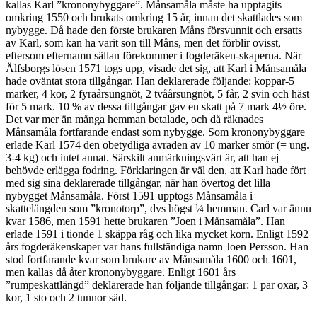
kallas Karl ”krononybyggare”. Månsamåla måste ha upptagits
omkring 1550 och brukats omkring 15 år, innan det skattlades som
nybygge. Då hade den förste brukaren Måns försvunnit och ersatts
av Karl, som kan ha varit son till Måns, men det förblir ovisst,
eftersom efternamn sällan förekommer i fogderäken-skaperna. När
Älfsborgs lösen 1571 togs upp, visade det sig, att Karl i Månsamåla
hade oväntat stora tillgångar. Han deklarerade följande: koppar-5
marker, 4 kor, 2 fyraårsungnöt, 2 tvåårsungnöt, 5 får, 2 svin och häst
för 5 mark. 10 % av dessa tillgångar gav en skatt på 7 mark 4½ öre.
Det var mer än många hemman betalade, och då räknades
Månsamåla fortfarande endast som nybygge. Som krononybyggare
erlade Karl 1574 den obetydliga avraden av 10 marker smör (= ung.
3-4 kg) och intet annat. Särskilt anmärkningsvärt är, att han ej
behövde erlägga fodring. Förklaringen är väl den, att Karl hade fört
med sig sina deklarerade tillgångar, när han övertog det lilla
nybygget Månsamåla. Först 1591 upptogs Månsamåla i
skattelängden som ”kronotorp”, dvs högst ¼ hemman. Carl var ännu
kvar 1586, men 1591 hette brukaren ”Joen i Månsamåla”. Han
erlade 1591 i tionde 1 skäppa råg och lika mycket korn. Enligt 1592
års fogderäkenskaper var hans fullständiga namn Joen Persson. Han
stod fortfarande kvar som brukare av Månsamåla 1600 och 1601,
men kallas då åter krononybyggare. Enligt 1601 års
”rumpeskattlängd” deklarerade han följande tillgångar: 1 par oxar, 3
kor, 1 sto och 2 tunnor säd.