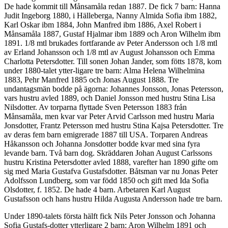
De hade kommit till Månsamåla redan 1887. De fick 7 barn: Hanna
Judit Ingeborg 1880, i Hälleberga, Nanny Almida Sofia ibm 1882,
Karl Oskar ibm 1884, John Manfred ibm 1886, Axel Robert i
Månsamåla 1887, Gustaf Hjalmar ibm 1889 och Aron Wilhelm ibm
1891. 1/8 mtl brukades fortfarande av Peter Andersson och 1/8 mtl
av Erland Johansson och 1/8 mtl av August Johansson och Emma
Charlotta Petersdotter. Till sonen Johan Jander, som fötts 1878, kom
under 1880-talet ytter-ligare tre barn: Alma Helena Wilhelmina
1883, Pehr Manfred 1885 och Jonas August 1888. Tre
undantagsmän bodde på ägorna: Johannes Jonsson, Jonas Petersson,
vars hustru avled 1889, och Daniel Jonsson med hustru Stina Lisa
Nilsdotter. Av torparna flyttade Sven Petersson 1883 från
Månsamåla, men kvar var Peter Arvid Carlsson med hustru Maria
Jonsdotter, Frantz Petersson med hustru Stina Kajsa Petersdotter. Tre
av deras fem barn emigrerade 1887 till USA. Torparen Andreas
Håkansson och Johanna Jonsdotter bodde kvar med sina fyra
levande barn. Två barn dog. Skräddaren Johan August Carlssons
hustru Kristina Petersdotter avled 1888, varefter han 1890 gifte om
sig med Maria Gustafva Gustafsdotter. Båtsman var nu Jonas Peter
Adolfsson Lundberg, som var född 1850 och gift med Ida Sofia
Olsdotter, f. 1852. De hade 4 barn. Arbetaren Karl August
Gustafsson och hans hustru Hilda Augusta Andersson hade tre barn.
Under 1890-talets första hälft fick Nils Peter Jonsson och Johanna
Sofia Gustafs-dotter ytterligare 2 barn: Aron Wilhelm 1891 och