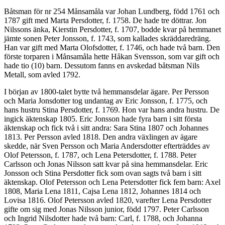
Båtsman för nr 254 Månsamåla var Johan Lundberg, född 1761 och
1787 gift med Marta Persdotter, f. 1758. De hade tre döttrar. Jon
Nilssons änka, Kierstin Persdotter, f. 1707, bodde kvar på hemmanet
jämte sonen Peter Jonsson, f. 1743, som kallades skräddaredräng.
Han var gift med Marta Olofsdotter, f. 1746, och hade två barn. Den
förste torparen i Månsamåla hette Håkan Svensson, som var gift och
hade tio (10) barn. Dessutom fanns en avskedad båtsman Nils
Metall, som avled 1792.
I början av 1800-talet bytte två hemmansdelar ägare. Per Persson
och Maria Jonsdotter tog undantag av Eric Jonsson, f. 1775, och
hans hustru Stina Persdotter, f. 1769. Hon var hans andra hustru. De
ingick äktenskap 1805. Eric Jonsson hade fyra barn i sitt första
äktenskap och fick två i sitt andra: Sara Stina 1807 och Johannes
1813. Per Persson avled 1818. Den andra växlingen av ägare
skedde, när Sven Persson och Maria Andersdotter efterträddes av
Olof Petersson, f. 1787, och Lena Petersdotter, f. 1788. Peter
Carlsson och Jonas Nilsson satt kvar på sina hemmansdelar. Eric
Jonsson och Stina Persdotter fick som ovan sagts två barn i sitt
äktenskap. Olof Petersson och Lena Petersdotter fick fem barn: Axel
1808, Maria Lena 1811, Cajsa Lena 1812, Johannes 1814 och
Lovisa 1816. Olof Petersson avled 1820, varefter Lena Persdotter
gifte om sig med Jonas Nilsson junior, född 1797. Peter Carlsson
och Ingrid Nilsdotter hade två barn: Carl, f. 1788, och Johanna