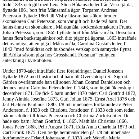
född 1833 och gift med Lena Stina Håkans-dotter från Vissefjärda,
flyttade 1861 bort från Månsamåla ägor. Torparen Andreas
Petersson flyttade 1869 till Visby liksom hans äldre broder
skomakaren Carl Petersson, som var gift och hade två barn. Det
fanns ännu en skomakare i Månsamåla, sockenskomakaren Frantz
Johan Petersson, som 1865 flyttade bort från Månsamåla. Dessutom
fanns flera backstuguänkor och dito pigor på ägorna. 1863 inträffade
det ovanliga, att en piga i Månsamåla, Carolina Gustafsdotter, f.
1842 ”med föräldrars och husbondes vetskap och samtycke flyttat
till Afrika såsom piga hos Grosshandl. Forsman” enligt en
anteckning i kyrkoboken.
Under 1870-talet inträffade flera förändringar. Daniel Jonsson
flyttade 1872 med hustru och 4 barn till Överstatorp i S:t Sigfrid.
Gården överlämnade han till sonen Johan Conrad Danielsson och
dennes hustru Carolina Petersdotter, f. 1843, som ingått äktenskap i
december 1871. De fick 5 barn under 1870-talet: Carl Gottfrid 1872,
Jenny Almida Josefina 1873, Carl Johan 1875, Ernst Axel 1876 och
Jarl Hjalmar Paulinus 1880. 1/8 mtl innehades fortfarande av Peter
Andersson, f. 1833 och Charlotta Jonsdotter, f. 1833 och som redan
nämnts dotter till Jonas Petersson och Christina Zackrisdotter. De
hade sex barn: Johan Gottfrid, f. 1865, Mathilda Christina 1866,
Jonas Peter 1868, Pehr August 1871, Edla Anna Charlotta 1873 och
Carl Emrik 1875. Den tredje hemmansdelen på 1/8 mtl innehades
fortfarande av Erland Johansson, f. 1828, och Wendla Maria