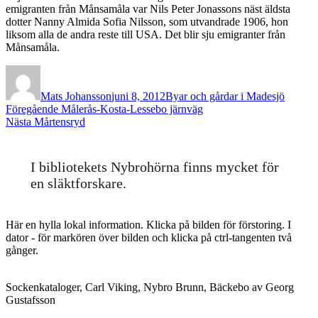
emigranten från Månsamåla var Nils Peter Jonassons näst äldsta
dotter Nanny Almida Sofia Nilsson, som utvandrade 1906, hon
liksom alla de andra reste till USA. Det blir sju emigranter från
Månsamåla.
Författare
Publicerat
Kategorier
den
Mats Johansson
juni 8, 2012
Byar och gårdar i Madesjö
Inläggsnavigering
Föregående
Föregående
Målerås-Kosta-Lessebo järnväg
Nästa
inlägg:
Nästa
Mårtensryd
inlägg:
I bibliotekets Nybrohörna finns mycket för
en släktforskare.
Här en hylla lokal information. Klicka på bilden för förstoring. I
dator - för markören över bilden och klicka på ctrl-tangenten två
gånger.
Sockenkataloger, Carl Viking, Nybro Brunn, Bäckebo av Georg
Gustafsson