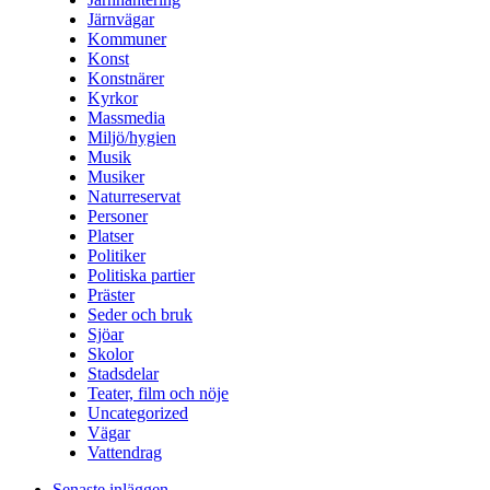
Järnvägar
Kommuner
Konst
Konstnärer
Kyrkor
Massmedia
Miljö/hygien
Musik
Musiker
Naturreservat
Personer
Platser
Politiker
Politiska partier
Präster
Seder och bruk
Sjöar
Skolor
Stadsdelar
Teater, film och nöje
Uncategorized
Vägar
Vattendrag
Senaste inläggen