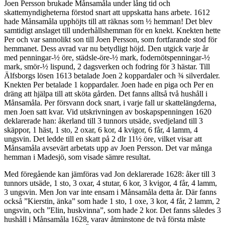
Joen Persson brukade Månsamåla under lång tid och
skattemyndigheterna förstod snart att uppskatta hans arbete. 1612
hade Månsamåla upphöjts till att räknas som ½ hemman! Det blev
samtidigt anslaget till underhållshemman för en knekt. Knekten hette
Per och var sannolikt son till Joen Persson, som fortfarande stod för
hemmanet. Dess avrad var nu betydligt höjd. Den utgick varje år
med penningar-½ öre, städsle-öre-½ mark, fodernötspenningar-½
mark, smör-½ lispund, 2 dagsverken och fodring för 3 hästar. Till
Älfsborgs lösen 1613 betalade Joen 2 koppardaler och ¾ silverdaler.
Knekten Per betalade 1 koppardaler. Joen hade en piga och Per en
dräng att hjälpa till att sköta gården. Det fanns alltså två hushåll i
Månsamåla. Per försvann dock snart, i varje fall ur skattelängderna,
men Joen satt kvar. Vid utskrivningen av boskapspenningen 1620
deklarerade han: åkerland till 3 tunnors utsäde, svedjeland till 3
skäppor, 1 häst, 1 sto, 2 oxar, 6 kor, 4 kvigor, 6 får, 4 lamm, 4
ungsvin. Det ledde till en skatt på 2 dlr 11½ öre, vilket visar att
Månsamåla avsevärt arbetats upp av Joen Persson. Det var många
hemman i Madesjö, som visade sämre resultat.
Med föregående kan jämföras vad Jon deklarerade 1628: åker till 3
tunnors utsäde, 1 sto, 3 oxar, 4 stutar, 6 kor, 3 kvigor, 4 får, 4 lamm,
3 ungsvin. Men Jon var inte ensam i Månsamåla detta år. Där fanns
också ”Kierstin, änka” som hade 1 sto, 1 oxe, 3 kor, 4 får, 2 lamm, 2
ungsvin, och ”Elin, huskvinna”, som hade 2 kor. Det fanns således 3
hushåll i Månsamåla 1628, varav åtminstone de två första måste