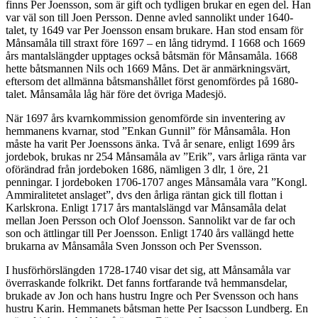
finns Per Joensson, som är gift och tydligen brukar en egen del. Han
var väl son till Joen Persson. Denne avled sannolikt under 1640-
talet, ty 1649 var Per Joensson ensam brukare. Han stod ensam för
Månsamåla till straxt före 1697 – en lång tidrymd. I 1668 och 1669
års mantalslängder upptages också båtsmän för Månsamåla. 1668
hette båtsmannen Nils och 1669 Måns. Det är anmärkningsvärt,
eftersom det allmänna båtsmanshållet först genomfördes på 1680-
talet. Månsamåla låg här före det övriga Madesjö.
När 1697 års kvarnkommission genomförde sin inventering av
hemmanens kvarnar, stod ”Enkan Gunnil” för Månsamåla. Hon
måste ha varit Per Joenssons änka. Två år senare, enligt 1699 års
jordebok, brukas nr 254 Månsamåla av ”Erik”, vars årliga ränta var
oförändrad från jordeboken 1686, nämligen 3 dlr, 1 öre, 21
penningar. I jordeboken 1706-1707 anges Månsamåla vara ”Kongl.
Ammiralitetet anslaget”, dvs den årliga räntan gick till flottan i
Karlskrona. Enligt 1717 års mantalslängd var Månsamåla delat
mellan Joen Persson och Olof Joensson. Sannolikt var de far och
son och ättlingar till Per Joensson. Enligt 1740 års vallängd hette
brukarna av Månsamåla Sven Jonsson och Per Svensson.
I husförhörslängden 1728-1740 visar det sig, att Månsamåla var
överraskande folkrikt. Det fanns fortfarande två hemmansdelar,
brukade av Jon och hans hustru Ingre och Per Svensson och hans
hustru Karin. Hemmanets båtsman hette Per Isacsson Lundberg. En