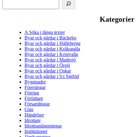
Kategorier
A Söka i långa texter
Byar och gårdar i Bäckebo
Byar och gårdar i Hälleberga
Byar och gårdar i Kråksmåla
Byar och gårdar i Kristvalla
Byar och gårdar i Madesjö
Byar och gårdar i Örsjö
Byar och gårdar i Oskar
Byar och gårdar i S:t Sigfrid
Byggnader
Föreningar
Företag
Författare
Församlingar
Glas
Händelser
Idrottare
Idrottsanläggningar
Institutioner
Järnhantering