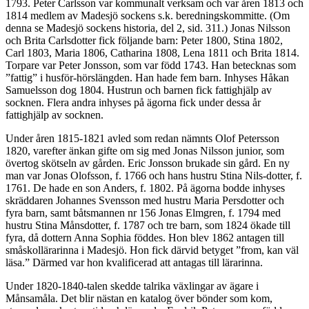
1793. Peter Carlsson var kommunalt verksam och var åren 1813 och
1814 medlem av Madesjö sockens s.k. beredningskommitte. (Om
denna se Madesjö sockens historia, del 2, sid. 311.) Jonas Nilsson
och Brita Carlsdotter fick följande barn: Peter 1800, Stina 1802,
Carl 1803, Maria 1806, Catharina 1808, Lena 1811 och Brita 1814.
Torpare var Peter Jonsson, som var född 1743. Han betecknas som
”fattig” i husför-hörslängden. Han hade fem barn. Inhyses Håkan
Samuelsson dog 1804. Hustrun och barnen fick fattighjälp av
socknen. Flera andra inhyses på ägorna fick under dessa år
fattighjälp av socknen.
Under åren 1815-1821 avled som redan nämnts Olof Petersson
1820, varefter änkan gifte om sig med Jonas Nilsson junior, som
övertog skötseln av gården. Eric Jonsson brukade sin gård. En ny
man var Jonas Olofsson, f. 1766 och hans hustru Stina Nils-dotter, f.
1761. De hade en son Anders, f. 1802. På ägorna bodde inhyses
skräddaren Johannes Svensson med hustru Maria Persdotter och
fyra barn, samt båtsmannen nr 156 Jonas Elmgren, f. 1794 med
hustru Stina Månsdotter, f. 1787 och tre barn, som 1824 ökade till
fyra, då dottern Anna Sophia föddes. Hon blev 1862 antagen till
småskollärarinna i Madesjö. Hon fick därvid betyget ”from, kan väl
läsa.” Därmed var hon kvalificerad att antagas till lärarinna.
Under 1820-1840-talen skedde talrika växlingar av ägare i
Månsamåla. Det blir nästan en katalog över bönder som kom,