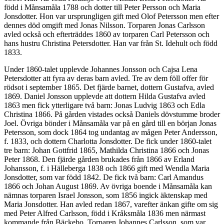
född i Månsamåla 1788 och dotter till Peter Persson och Maria
Jonsdotter. Hon var ursprungligen gift med Olof Petersson men efter
dennes död omgift med Jonas Nilsson. Torparen Jonas Carlsson
avled också och efterträddes 1860 av torparen Carl Petersson och
hans hustru Christina Petersdotter. Han var från St. Idehult och född
1833.
Under 1860-talet upplevde Johannes Jonsson och Cajsa Lena
Petersdotter att fyra av deras barn avled. Tre av dem föll offer för
rödsot i september 1865. Det fjärde barnet, dottern Gustafva, avled
1869. Daniel Jonsson upplevde att dottern Hilda Gustafva avled
1863 men fick ytterligare två barn: Jonas Ludvig 1863 och Edla
Christina 1866. På gården vistades också Daniels dövstumme broder
Joel. Övriga bönder i Månsamåla var på en gård till en början Jonas
Petersson, som dock 1864 tog undantag av mågen Peter Andersson,
f. 1833, och dottern Charlotta Jonsdotter. De fick under 1860-talet
tre barn: Johan Gottfrid 1865, Mathilda Christina 1866 och Jonas
Peter 1868. Den fjärde gården brukades från 1866 av Erland
Johansson, f. i Hälleberga 1838 och 1866 gift med Wendla Maria
Jonsdotter, som var född 1842. De fick två barn: Carl Amandus
1866 och Johan August 1869. Av övriga boende i Månsamåla kan
nämnas torparen Israel Jonsson, som 1856 ingick äktenskap med
Maria Jonsdotter. Han avled redan 1867, varefter änkan gifte om sig
med Peter Alfred Carlsson, född i Kråksmåla 1836 men närmast
kommande från Bäckebo. Torparen Johannes Carlsson, som var