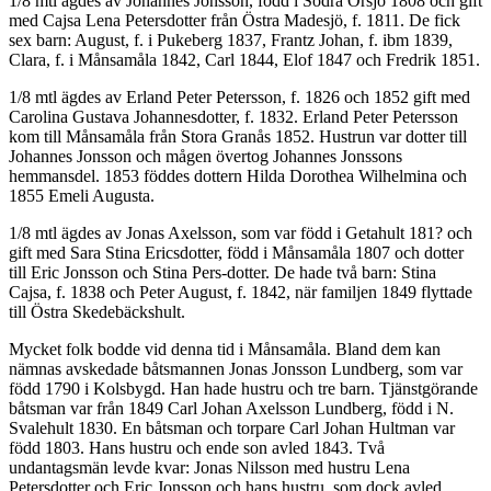
1/8 mtl ägdes av Johannes Jonsson, född i Södra Örsjö 1808 och gift
med Cajsa Lena Petersdotter från Östra Madesjö, f. 1811. De fick
sex barn: August, f. i Pukeberg 1837, Frantz Johan, f. ibm 1839,
Clara, f. i Månsamåla 1842, Carl 1844, Elof 1847 och Fredrik 1851.
1/8 mtl ägdes av Erland Peter Petersson, f. 1826 och 1852 gift med
Carolina Gustava Johannesdotter, f. 1832. Erland Peter Petersson
kom till Månsamåla från Stora Granås 1852. Hustrun var dotter till
Johannes Jonsson och mågen övertog Johannes Jonssons
hemmansdel. 1853 föddes dottern Hilda Dorothea Wilhelmina och
1855 Emeli Augusta.
1/8 mtl ägdes av Jonas Axelsson, som var född i Getahult 181? och
gift med Sara Stina Ericsdotter, född i Månsamåla 1807 och dotter
till Eric Jonsson och Stina Pers-dotter. De hade två barn: Stina
Cajsa, f. 1838 och Peter August, f. 1842, när familjen 1849 flyttade
till Östra Skedebäckshult.
Mycket folk bodde vid denna tid i Månsamåla. Bland dem kan
nämnas avskedade båtsmannen Jonas Jonsson Lundberg, som var
född 1790 i Kolsbygd. Han hade hustru och tre barn. Tjänstgörande
båtsman var från 1849 Carl Johan Axelsson Lundberg, född i N.
Svalehult 1830. En båtsman och torpare Carl Johan Hultman var
född 1803. Hans hustru och ende son avled 1843. Två
undantagsmän levde kvar: Jonas Nilsson med hustru Lena
Petersdotter och Eric Jonsson och hans hustru, som dock avled