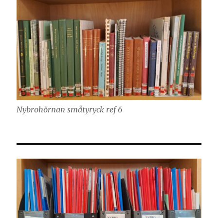
Nybrohörnan småtyryck ref 6