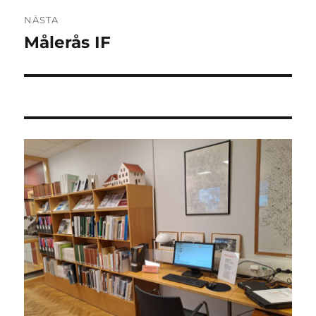
NÄSTA
Målerås IF
Nästa
inlägg: