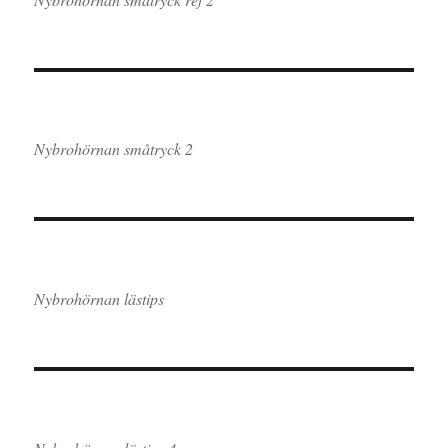
Nybrohörnan småtryck 2
Nybrohörnan lästips