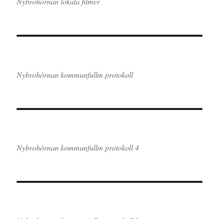
Nybrohörnan lokala filmer
Nybrohörnan kommunfullm protokoll
Nybrohörnan kommunfullm protokoll 4