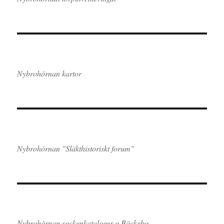
Nybrohörnan kartor
Nybrohörnan "Släkthistoriskt forum"
Nybrohörnan sockenkataloger o Bäckebo