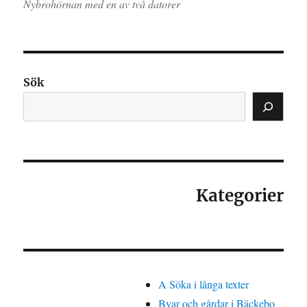
Nybrohörnan med en av två datorer
Sök
Kategorier
A Söka i långa texter
Byar och gårdar i Bäckebo