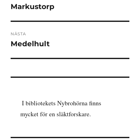
Markustorp
Föregående
inlägg:
NÄSTA
Medelhult
Nästa
inlägg:
I bibliotekets Nybrohörna finns
mycket för en släktforskare.