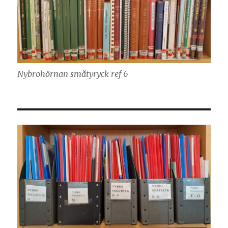
Nybrohörnan småtyryck ref 6