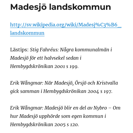
Madesjö landskommun
http://sv.wikipedia.org/wiki/Madesj%C3%B6_
landskommun
Lästips:
Stig Fahréus: Några kommunalmän i
Madesjö för ett halvsekel sedan i
Hembygdskrönikan 2001 s 199.
Erik Wångmar: När Madesjö, Örsjö och Kristvalla
gick samman i Hembygdskrönikan 2004 s 197.
Erik Wångmar: Madesjö blir en del av Nybro – Om
hur Madesjö upphörde som egen kommun i
Hembygdskrönikan 2005 s 120.