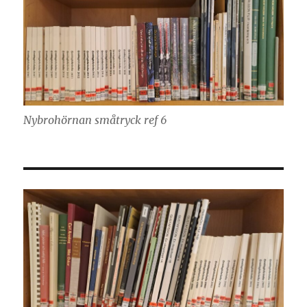
Nybrohörnan småtryck ref 6