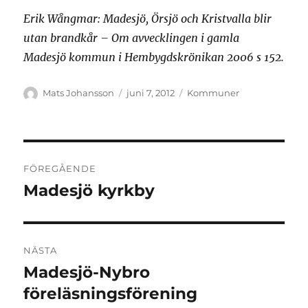
Erik Wångmar: Madesjö, Örsjö och Kristvalla blir
utan brandkår – Om avvecklingen i gamla
Madesjö kommun i Hembygdskrönikan 2006 s 152.
Författare
Publicerat
Kategorier
Mats Johansson
juni 7, 2012
Kommuner
den
Inläggsnavigering
FÖREGÅENDE
Madesjö kyrkby
Föregående
inlägg:
NÄSTA
Madesjö-Nybro
Nästa
inlägg:
föreläsningsförening