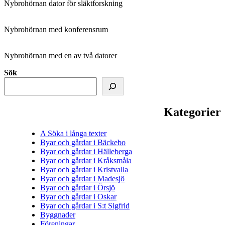
Nybrohörnan dator för släktforskning
Nybrohörnan med konferensrum
Nybrohörnan med en av två datorer
Sök
Kategorier
A Söka i långa texter
Byar och gårdar i Bäckebo
Byar och gårdar i Hälleberga
Byar och gårdar i Kråksmåla
Byar och gårdar i Kristvalla
Byar och gårdar i Madesjö
Byar och gårdar i Örsjö
Byar och gårdar i Oskar
Byar och gårdar i S:t Sigfrid
Byggnader
Föreningar