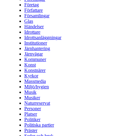
Företag
Författare
Församlingar
Glas
Händelser
Idrottare
Idrottsanläggningar
Institutioner
Järnhantering
Järnvägar
Kommuner
Konst
Konstnärer
Kyrkor
Massmedia
Miljö/hygien
Musik
Musiker
Naturreservat
Personer
Platser
Politiker
Politiska partier
Präster
Seder och bruk