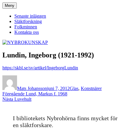
Hoppa
Meny
NYBROKUNSKAP
till
innehåll
Senaste inläggen
Släktforskning
Folkminnen
Kontakta oss
Lundin, Ingeborg (1921-1992)
https://skbl.se/sv/artikel/IngeborgLundin
Författare
Publicerat
Kategorier
den
Mats Johansson
juni 7, 2012
Glas
,
Konstnärer
Inläggsnavigering
Föregående
Föregående
Lund, Markus f. 1968
Nästa
inlägg:
Nästa
Luvehult
inlägg:
I bibliotekets Nybrohörna finns mycket för
en släktforskare.