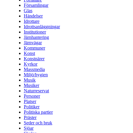
Församlingar
Glas
Händelser
Idrottare
Idrottsanläggningar
Institutioner
Järnhantering
Järnvägar
Kommuner
Konst
Konstnärer
Kyrkor
Massmedia
Miljö/hygien
Musik
Musiker
Naturreservat
Personer
Platser
Politiker
Politiska partier
Präster
Seder och bruk
Sjöar