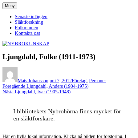
Hoppa
Meny
NYBROKUNSKAP
till
innehåll
Senaste inläggen
Släktforskning
Folkminnen
Kontakta oss
Ljungdahl, Folke (1911-1973)
Författare
Publicerat
Kategorier
den
Mats Johansson
juni 7, 2012
Företag
,
Personer
Inläggsnavigering
Föregående
Föregående
Ljungdahl, Anders (1904-1975)
Nästa
inlägg:
Nästa
Ljungdahl, Ivar (1905-1948)
inlägg:
I bibliotekets Nybrohörna finns mycket för
en släktforskare.
Här en hylla lokal information. Klicka på bilden för förstoring. I