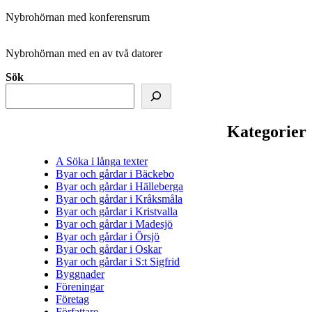
Nybrohörnan med konferensrum
Nybrohörnan med en av två datorer
Sök
Kategorier
A Söka i långa texter
Byar och gårdar i Bäckebo
Byar och gårdar i Hälleberga
Byar och gårdar i Kråksmåla
Byar och gårdar i Kristvalla
Byar och gårdar i Madesjö
Byar och gårdar i Örsjö
Byar och gårdar i Oskar
Byar och gårdar i S:t Sigfrid
Byggnader
Föreningar
Företag
Författare