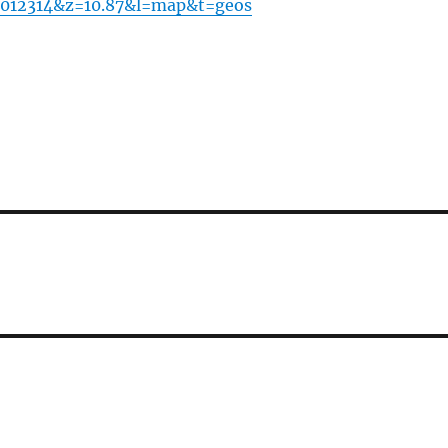
.012314&z=10.87&l=map&t=geos