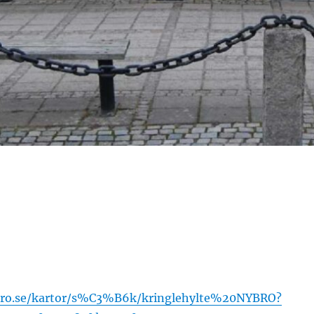
iro.se/kartor/s%C3%B6k/kringlehylte%20NYBRO?