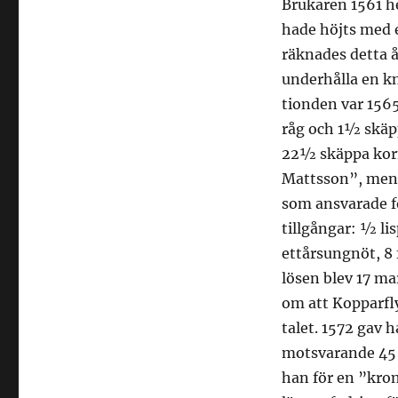
Brukaren 1561 he
hade höjts med 
räknades detta 
underhålla en kn
tionden var 1565
råg och 1½ skäp
22½ skäppa korn
Mattsson”, men 
som ansvarade fö
tillgångar: ½ li
ettårsungnöt, 8 f
lösen blev 17 ma
om att Kopparfl
talet. 1572 gav 
motsvarande 45 
han för en ”kro