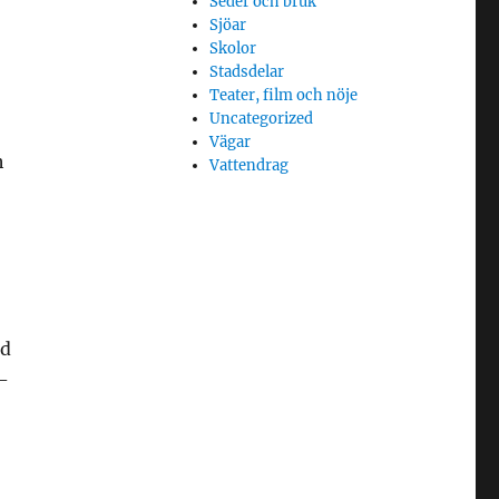
Seder och bruk
Sjöar
Skolor
Stadsdelar
Teater, film och nöje
Uncategorized
Vägar
h
Vattendrag
rd
-