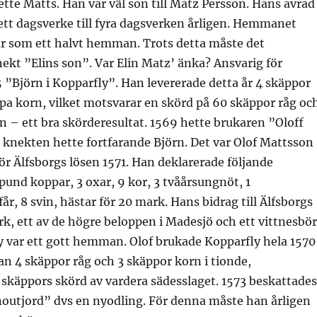
tte Matts. Han var väl son till Matz Persson. Hans avrad
ett dagsverke till fyra dagsverken årligen. Hemmanet
år som ett halvt hemman. Trots detta måste det
ekt ”Elins son”. Var Elin Matz’ änka? Ansvarig för
 ”Björn i Kopparfly”. Han levererade detta år 4 skäppor
pa korn, vilket motsvarar en skörd på 60 skäppor råg oc
 – ett bra skörderesultat. 1569 hette brukaren ”Oloff
knekten hette fortfarande Björn. Det var Olof Mattsson
r Älfsborgs lösen 1571. Han deklarerade följande
spund koppar, 3 oxar, 9 kor, 3 tvåårsungnöt, 1
år, 8 svin, hästar för 20 mark. Hans bidrag till Älfsborgs
rk, ett av de högre beloppen i Madesjö och ett vittnesbö
y var ett gott hemman. Olof brukade Kopparfly hela 1570
han 4 skäppor råg och 3 skäppor korn i tionde,
skäppors skörd av vardera sädesslaget. 1573 beskattades
noutjord” dvs en nyodling. För denna måste han årligen