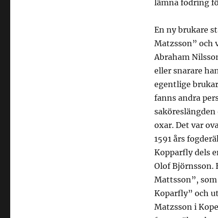
lämna fodring fö
En ny brukare s
Matzsson” och v
Abraham Nilsson
eller snarare ha
egentlige bruka
fanns andra per
saköreslängden e
oxar. Det var ova
1591 års fogde
Kopparfly dels en
Olof Björnsson.
Mattsson”, som o
Koparfly” och ut
Matzsson i Koper