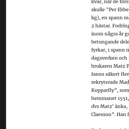
kvar, när de för
skulle ”Per Ebbe
kg), en spann ma
2 hästar. Fodrin
inom några år go
betungande delen
fyrkar, 1 spann 
dagsverken och f
brukaren Matz Pe
fanns säkert fl
rekryterade Made
Kopparfly”, som 
hemmanet 1551, d
dvs Matz’ änka,
Claesson”. Han f