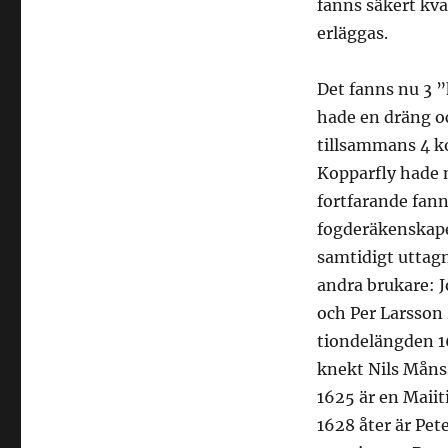
fanns säkert kva
erläggas.
Det fanns nu 3 ”
hade en dräng oc
tillsammans 4 ko
Kopparfly hade 
fortfarande fann
fogderäkenskaper
samtidigt uttag
andra brukare: J
och Per Larsson 
tiondelängden 1
knekt Nils Måns
1625 är en Maiit
1628 åter är Pe