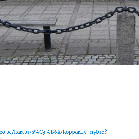
iro.se/kartor/s%C3%B6k/kopparfly+nybro?