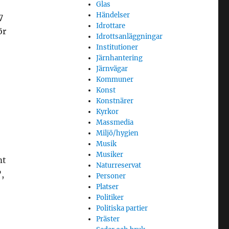
Glas
Händelser
7
Idrottare
ör
Idrottsanläggningar
Institutioner
Järnhantering
Järnvägar
Kommuner
Konst
Konstnärer
Kyrkor
Massmedia
Miljö/hygien
Musik
Musiker
mt
Naturreservat
,
Personer
Platser
Politiker
Politiska partier
Präster