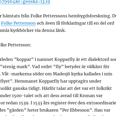
.679964&t=geos&z=13.19
ar hämtats från Folke Petterssons hembygdsforskning. D
m
Folke Pettersson
och även få förklaringar till en del ord
amla kyrkböcker via denna länk.
olke Pettersson:
örleden ”koppar” i namnet Kopparfly är ett dialektord s
”stenig mark”. Vad ordet ”fly” betyder är välkänt för
. Våt-markerna söder om Madesjö kyrka kallades i min
”flyet”. Hemmanet Kopparfly har upptagits under
likt ganska tidigt. Härför talar att det var ett folkrikt
der 1500-talet och att dess avrad till Kronan var
tor redan 1539. I 1533 års register över den extraordinari
ades ”gärden” heter brukaren ”Per Ebbesson”. Han var