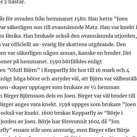
r 2 hästar.
tår för avraden från hemmanet 1580. Han hette ”Joen
ar säkerligen son till ovannämnde Matz. Han var knekt 
s fänika. Han brukade också den ovannämnda utjorden,
n var officiellt an-svarig för skattens utgörande. Den
ren var säkerligen någon annan, kanske en broder. Det
soner på hemmanet. 1590 bötfälldes enligt
n ”Oluff Biörn” i Kopparfly för hor till 16 mark och 4
nligt höga böter och antyder väl, att Björn var välbeställ
räken-skaper upptager som brukare av ½ hemman
 Birger Björnsson dels en Joen. Birger var väl broder till
 Birger anges vara knekt. 1598 uppges som brukare ”Joen
ckså var knekt. 1600 brukas Kopparfly av ”Börje i
jorden av Joen. Börje har försvunnit 1604 då ”Jon
fly” ensam står som ansvarig, men Birger eller Börje