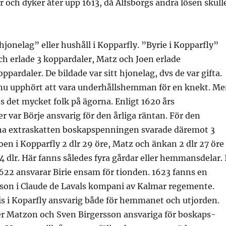
r och dyker åter upp 1613, då Älfsborgs andra lösen skull
hjonelag” eller hushåll i Kopparfly. ”Byrie i Kopparfly”
h erlade 3 koppardaler, Matz och Joen erlade
ppardaler. De bildade var sitt hjonelag, dvs de var gifta.
nu upphört att vara underhållshemman för en knekt. M
s det mycket folk på ägorna. Enligt 1620 års
 var Börje ansvarig för den årliga räntan. För den
na extraskatten boskapspenningen svarade däremot 3
oen i Kopparfly 2 dlr 29 öre, Matz och änkan 2 dlr 27 öre
4 dlr. Här fanns således fyra gårdar eller hemmansdelar. 
622 ansvarar Birie ensam för tionden. 1623 fanns en
son i Claude de Lavals kompani av Kalmar regemente.
is i Koparfly ansvarig både för hemmanet och utjorden.
ter Matzon och Sven Birgersson ansvariga för boskaps-