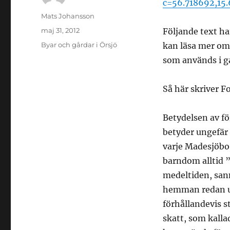
c=56.718692,15
Författare
Mats Johansson
Publicerat
maj 31, 2012
Följande text h
den
Kategorier
Byar och gårdar i Örsjö
kan läsa mer o
som används i g
Så här skriver F
Betydelsen av f
betyder ungefär 
varje Madesjöbo
barndom alltid 
medeltiden, sanno
hemman redan un
förhållandevis s
skatt, som kall