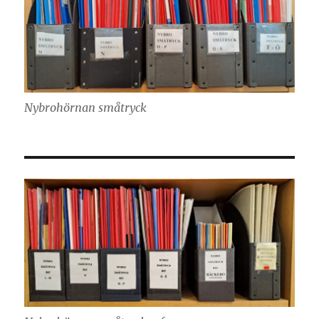
Nybrohörnan småtryck