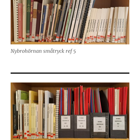
Nybrohörnan småtryck ref 5