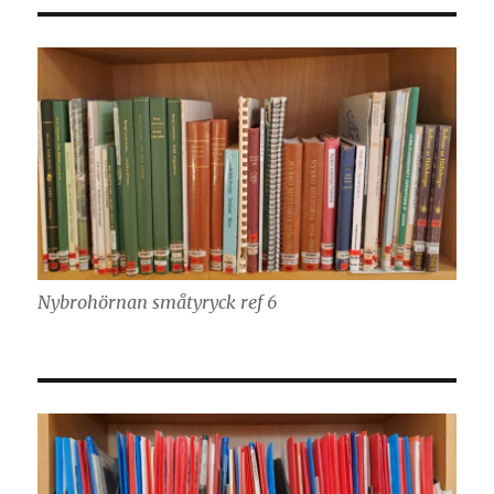
Nybrohörnan småtyryck ref 6