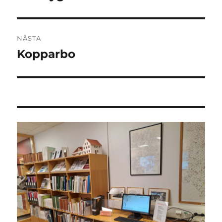
inlägg:
NÄSTA
Kopparbo
Nästa
inlägg: