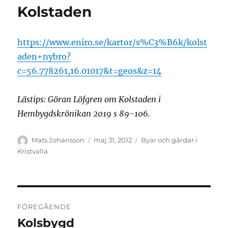
Kolstaden
https://www.eniro.se/kartor/s%C3%B6k/kolst
aden+nybro?
c=56.778261,16.01017&t=geos&z=14
Lästips: Göran Löfgren om Kolstaden i
Hembygdskrönikan 2019 s 89-106.
Författare
Publicerat
Kategorier
Mats Johansson
maj 31, 2012
Byar och gårdar i
den
Kristvalla
Inläggsnavigering
FÖREGÅENDE
Kolsbygd
Föregående