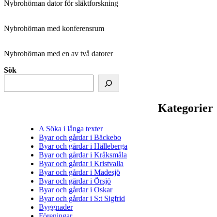
Nybrohörnan dator för släktforskning
Nybrohörnan med konferensrum
Nybrohörnan med en av två datorer
Sök
Kategorier
A Söka i långa texter
Byar och gårdar i Bäckebo
Byar och gårdar i Hälleberga
Byar och gårdar i Kråksmåla
Byar och gårdar i Kristvalla
Byar och gårdar i Madesjö
Byar och gårdar i Örsjö
Byar och gårdar i Oskar
Byar och gårdar i S:t Sigfrid
Byggnader
Föreningar