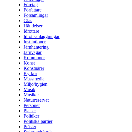
Företag
Författare
Församlingar
Glas
Händelser
Idrottare
Idrottsanläggningar
Institutioner
Järnhantering
Järnvägar
Kommuner
Konst
Konstnärer
Kyrkor
Massmedia
Miljö/hygien
Musik
Musiker
Naturreservat
Personer
Platser
Politiker
Politiska partier
Präster
Seder och bruk