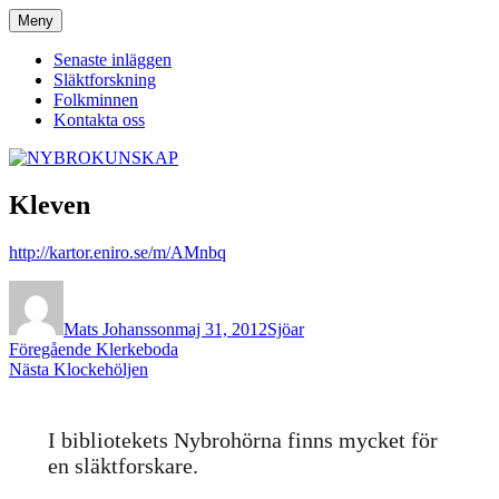
Hoppa
Meny
NYBROKUNSKAP
till
innehåll
Senaste inläggen
Släktforskning
Folkminnen
Kontakta oss
Kleven
http://kartor.eniro.se/m/AMnbq
Författare
Publicerat
Kategorier
den
Mats Johansson
maj 31, 2012
Sjöar
Inläggsnavigering
Föregående
Föregående
Klerkeboda
Nästa
inlägg:
Nästa
Klockehöljen
inlägg:
I bibliotekets Nybrohörna finns mycket för
en släktforskare.