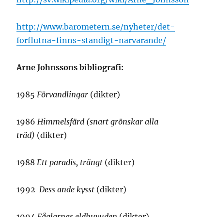
http://www.barometern.se/nyheter/det-
forflutna-finns-standigt-narvarande/
Arne Johnssons bibliografi:
1985
Förvandlingar
(dikter)
1986
Himmelsfärd (snart grönskar alla
träd)
(dikter)
1988
Ett paradis, trängt
(dikter)
1992
Dess ande kysst
(dikter)
1994
Fåglarnas eldhuvuden
(dikter)