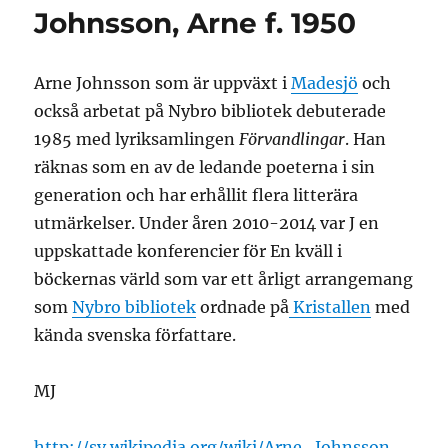
Johnsson, Arne f. 1950
Arne Johnsson som är uppväxt i
Madesjö
och
också arbetat på Nybro bibliotek debuterade
1985 med lyriksamlingen
Förvandlingar
. Han
räknas som en av de ledande poeterna i sin
generation och har erhållit flera litterära
utmärkelser. Under åren 2010-2014 var J en
uppskattade konferencier för En kväll i
böckernas värld som var ett årligt arrangemang
som
Nybro bibliotek
ordnade på
Kristallen
med
kända svenska författare.
MJ
http://sv.wikipedia.org/wiki/Arne_Johnsson