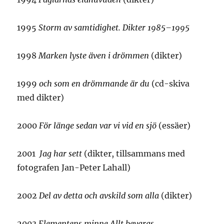
1995
Storm av samtidighet. Dikter 1985–1995
1998
Marken lyste även i drömmen
(dikter)
1999
och som en drömmande är du
(cd-skiva
med dikter)
2000
För länge sedan var vi vid en sjö
(essäer)
2001
Jag har sett
(dikter, tillsammans med
fotografen Jan-Peter Lahall)
2002
Del av detta och avskild som alla
(dikter)
2003
E
lementens minne Allt bevaras