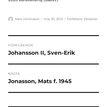
Författare
Publicerat
Kategorier
Mats Johansson
maj 30, 2012
Författare
,
Personer
den
Inläggsnavigering
FÖREGÅENDE
Johansson II, Sven-Erik
Föregående
inlägg:
NÄSTA
Jonasson, Mats f. 1945
Nästa
inlägg: