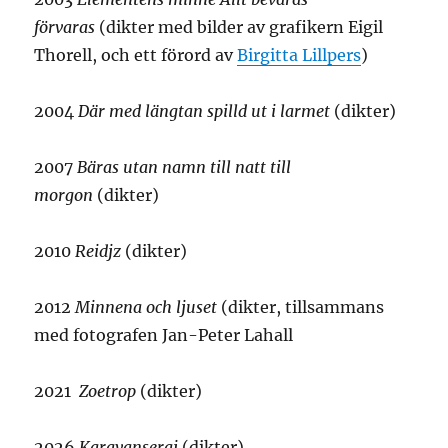
förvaras
(dikter med bilder av grafikern Eigil
Thorell, och ett förord av
Birgitta Lillpers
)
2004
Där med längtan spilld ut i larmet
(dikter)
2007
Bäras utan namn till natt till
morgon
(dikter)
2010
Reidjz
(dikter)
2012
Minnena och ljuset
(dikter, tillsammans
med fotografen Jan-Peter Lahall
2021
Zoetrop
(dikter)
2026
Karavanseraj
(dikter)