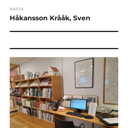
NÄSTA
Håkansson Krååk, Sven
Nästa
inlägg: