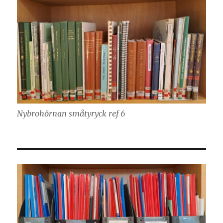
Nybrohörnan småtyryck ref 6