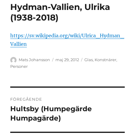
Hydman-Vallien, Ulrika
(1938-2018)
https://sv.wikipedia.org/wiki/Ulrica_Hydman_
Vallien
Författare
Publicerat
Kategorier
Mats Johansson
maj 29, 2012
Glas
,
Konstnärer
,
den
Personer
Inläggsnavigering
FÖREGÅENDE
Hultsby (Humpegärde
Föregående
inlägg:
Humpagärde)