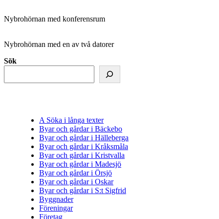
Nybrohörnan med konferensrum
Nybrohörnan med en av två datorer
Sök
A Söka i långa texter
Byar och gårdar i Bäckebo
Byar och gårdar i Hälleberga
Byar och gårdar i Kråksmåla
Byar och gårdar i Kristvalla
Byar och gårdar i Madesjö
Byar och gårdar i Örsjö
Byar och gårdar i Oskar
Byar och gårdar i S:t Sigfrid
Byggnader
Föreningar
Företag