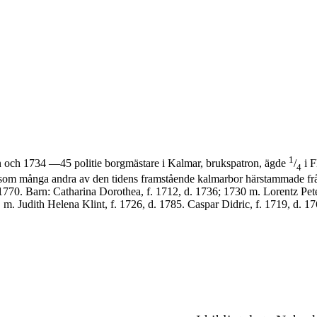
1
an och 1734 —45 politie borgmästare i Kalmar, brukspatron, ägde
/
i F
4
om många andra av den tidens fram­stående kalmarbor härstammade från
d. 1770. Barn: Catharina Dorothea, f. 1712, d. 1736; 1730 m. Lorentz Pe
. Judith Helena Klint, f. 1726, d. 1785. Caspar Didric, f. 1719, d. 17