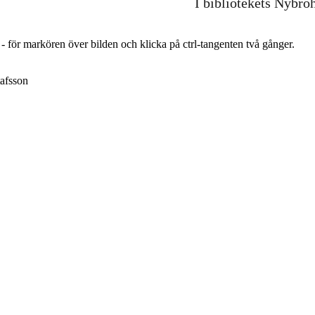
I bibliotekets Nybro
r - för markören över bilden och klicka på ctrl-tangenten två gånger.
afsson