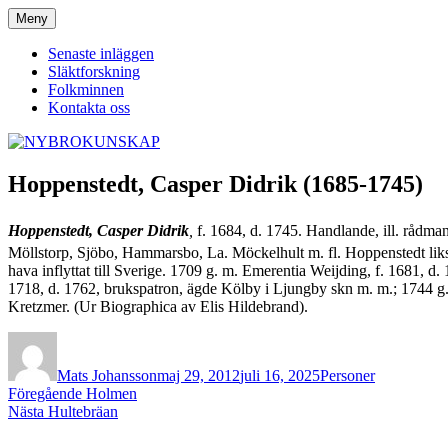
Hoppa
Meny
NYBROKUNSKAP
till
innehåll
Senaste inläggen
Släktforskning
Folkminnen
Kontakta oss
Hoppenstedt, Casper Didrik (1685-1745)
Hoppenstedt, Casper Didrik
,
f. 1684, d. 1745. Handlande, ill. rådm
Möllstorp, Sjöbo, Hammarsbo, La. Möckelhult m. fl. Hoppenstedt liks
hava inflyttat till Sverige. 1709 g. m. Emerentia Weijding, f. 1681, 
1718, d. 1762, brukspatron, ägde Kölby i Ljungby skn m. m.; 1744 g. m
Kretzmer. (Ur Biographica av Elis Hildebrand).
Författare
Publicerat
Kategorier
den
Mats Johansson
maj 29, 2012
juli 16, 2025
Personer
Inläggsnavigering
Föregående
Föregående
Holmen
Nästa
inlägg:
Nästa
Hultebräan
inlägg: