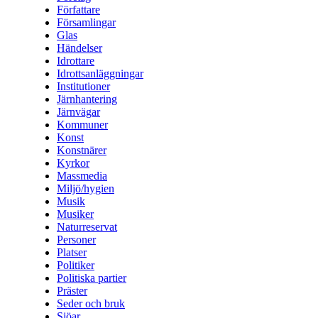
Författare
Församlingar
Glas
Händelser
Idrottare
Idrottsanläggningar
Institutioner
Järnhantering
Järnvägar
Kommuner
Konst
Konstnärer
Kyrkor
Massmedia
Miljö/hygien
Musik
Musiker
Naturreservat
Personer
Platser
Politiker
Politiska partier
Präster
Seder och bruk
Sjöar