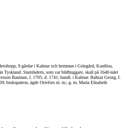
lerohopp, 9 gårdar i Kalmar och hemman i Gräsgård, Kastlösa,
 Tyskland. Stamfadern, som var bild­huggare, skall på 1640-talet
tersson Bauman, f. 1705, d. 1741; handl. i Kalmar. Baltzar Georg, f.
69; brukspatron, ägde Orrefors ni. m.; g. m. Maria Elisabeth