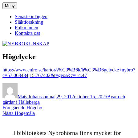
Hoppa
Meny
NYBROKUNSKAP
till
innehåll
Senaste inläggen
Släktforskning
Folkminnen
Kontakta oss
Högelycke
https://www.eniro.se/kartor/s%C3%B6k/h%C3%B6gelycke+nybro?
c=57.063484,15.767402&t=geos&z=14.47
Författare
Publicerat
Kategorier
den
Mats Johansson
maj 29, 2012
oktober 15, 2025
Byar och
gårdar i Hälleberga
Inläggsnavigering
Föregående
Föregående
Högebo
Nästa
inlägg:
Nästa
Högemåla
inlägg:
I bibliotekets Nybrohörna finns mycket för