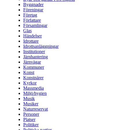
Byggnader
Föreningar
Företag
Författare
Församlingar
Glas
Händelser
Idrottare
Idrottsanläggningar
Institutioner
Järnhantering
Järnvägar
Kommuner
Konst
Konstnärer
Kyrkor
Massmedia
Miljö/hygien
Musik
Musiker
Naturreservat
Personer
Platser
Politiker
Politiska partier