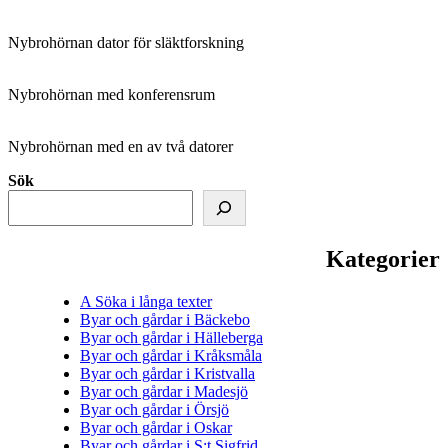
Nybrohörnan dator för släktforskning
Nybrohörnan med konferensrum
Nybrohörnan med en av två datorer
Sök
Kategorier
A Söka i långa texter
Byar och gårdar i Bäckebo
Byar och gårdar i Hälleberga
Byar och gårdar i Kråksmåla
Byar och gårdar i Kristvalla
Byar och gårdar i Madesjö
Byar och gårdar i Örsjö
Byar och gårdar i Oskar
Byar och gårdar i S:t Sigfrid