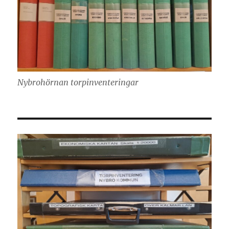
Nybrohörnan torpinventeringar