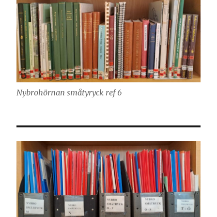
Nybrohörnan småtyryck ref 6