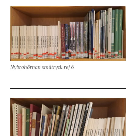
Nybrohörnan småtryck ref 6