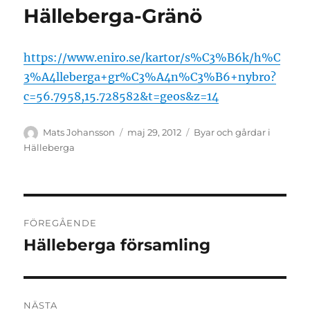
Hälleberga-Gränö
https://www.eniro.se/kartor/s%C3%B6k/h%C
3%A4lleberga+gr%C3%A4n%C3%B6+nybro?
c=56.7958,15.728582&t=geos&z=14
Författare
Publicerat
Kategorier
Mats Johansson
maj 29, 2012
Byar och gårdar i
den
Hälleberga
Inläggsnavigering
FÖREGÅENDE
Hälleberga församling
Föregående
inlägg:
NÄSTA