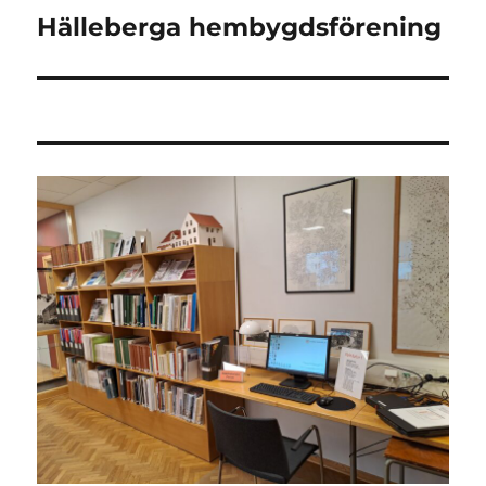
Hälleberga hembygdsförening
Nästa
inlägg: