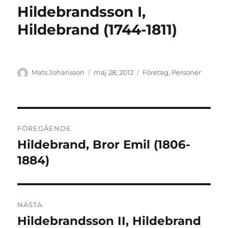
Hildebrandsson I,
Hildebrand (1744-1811)
Författare
Publicerat
Kategorier
Mats Johansson
maj 28, 2012
Företag
,
Personer
den
Inläggsnavigering
FÖREGÅENDE
Hildebrand, Bror Emil (1806-
Föregående
inlägg:
1884)
NÄSTA
Hildebrandsson II, Hildebrand
Nästa