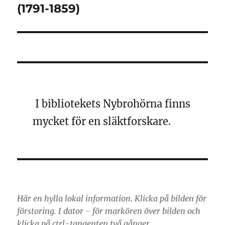
inlägg:
(1791-1859)
I bibliotekets Nybrohörna finns
mycket för en släktforskare.
Här en hylla lokal information. Klicka på bilden för
förstoring. I dator - för markören över bilden och
klicka på ctrl-tangenten två gånger.