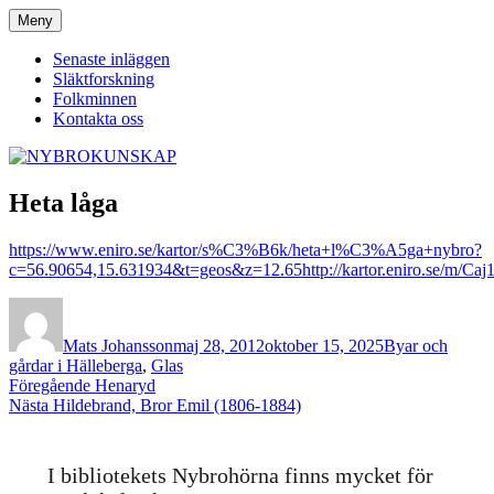
Hoppa
Meny
NYBROKUNSKAP
till
innehåll
Senaste inläggen
Släktforskning
Folkminnen
Kontakta oss
Heta låga
https://www.eniro.se/kartor/s%C3%B6k/heta+l%C3%A5ga+nybro?
c=56.90654,15.631934&t=geos&z=12.65http://kartor.eniro.se/m/Caj1
Författare
Publicerat
Kategorier
den
Mats Johansson
maj 28, 2012
oktober 15, 2025
Byar och
gårdar i Hälleberga
,
Glas
Inläggsnavigering
Föregående
Föregående
Henaryd
Nästa
inlägg:
Nästa
Hildebrand, Bror Emil (1806-1884)
inlägg:
I bibliotekets Nybrohörna finns mycket för