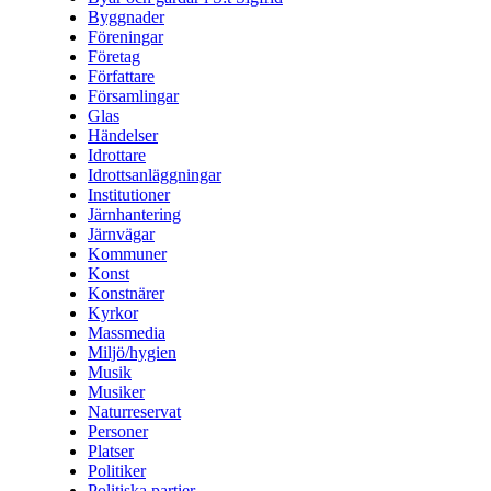
Byggnader
Föreningar
Företag
Författare
Församlingar
Glas
Händelser
Idrottare
Idrottsanläggningar
Institutioner
Järnhantering
Järnvägar
Kommuner
Konst
Konstnärer
Kyrkor
Massmedia
Miljö/hygien
Musik
Musiker
Naturreservat
Personer
Platser
Politiker
Politiska partier