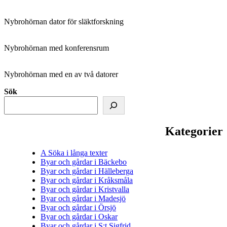
Nybrohörnan dator för släktforskning
Nybrohörnan med konferensrum
Nybrohörnan med en av två datorer
Sök
Kategorier
A Söka i långa texter
Byar och gårdar i Bäckebo
Byar och gårdar i Hälleberga
Byar och gårdar i Kråksmåla
Byar och gårdar i Kristvalla
Byar och gårdar i Madesjö
Byar och gårdar i Örsjö
Byar och gårdar i Oskar
Byar och gårdar i S:t Sigfrid