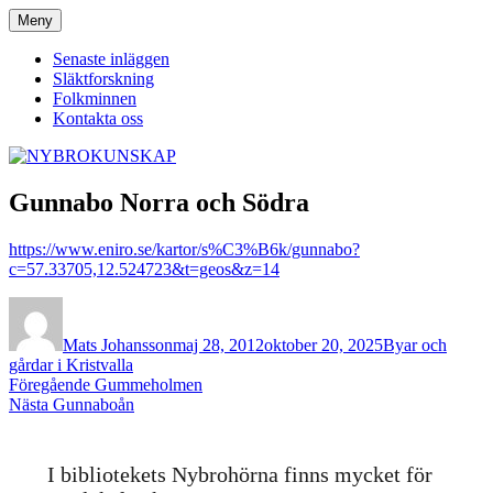
Hoppa
Meny
NYBROKUNSKAP
till
innehåll
Senaste inläggen
Släktforskning
Folkminnen
Kontakta oss
Gunnabo Norra och Södra
https://www.eniro.se/kartor/s%C3%B6k/gunnabo?
c=57.33705,12.524723&t=geos&z=14
Författare
Publicerat
Kategorier
den
Mats Johansson
maj 28, 2012
oktober 20, 2025
Byar och
gårdar i Kristvalla
Inläggsnavigering
Föregående
Föregående
Gummeholmen
Nästa
inlägg:
Nästa
Gunnaboån
inlägg:
I bibliotekets Nybrohörna finns mycket för