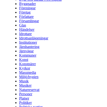
Byggnader
Föreningar
Företag
Författare
Församlingar
Glas
Händelser
Idrottare
Idrottsanläggningar
Institutioner
Järnhantering
Järnvägar
Kommuner
Konst
Konstnärer
Kyrkor
Massmedia
Miljö/hygien
Musik
Musiker
Naturreservat
Personer
Platser
Politiker
Politiska partier