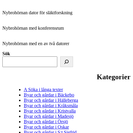
Nybrohörnan dator för släktforskning
Nybrohörnan med konferensrum
Nybrohörnan med en av två datorer
Sök
Kategorier
A Söka i långa texter
Byar och gårdar i Bäckebo
Byar och gårdar i Hälleberga
Byar och gårdar i Kråksmåla
Byar och gårdar i Kristvalla
Byar och gårdar i Madesjö
Byar och gårdar i Örsjö
Byar och gårdar i Oskar
Byar och gårdar i S:t Sigfrid