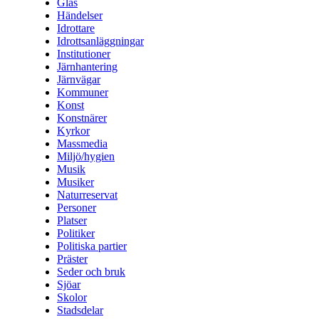
Glas
Händelser
Idrottare
Idrottsanläggningar
Institutioner
Järnhantering
Järnvägar
Kommuner
Konst
Konstnärer
Kyrkor
Massmedia
Miljö/hygien
Musik
Musiker
Naturreservat
Personer
Platser
Politiker
Politiska partier
Präster
Seder och bruk
Sjöar
Skolor
Stadsdelar