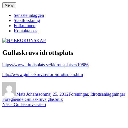
Hoppa
Meny
NYBROKUNSKAP
till
innehåll
Senaste inläggen
Släktforskning
Folkminnen
Kontakta oss
Gullaskruvs idrottsplats
https://www.idrottsplats.se/l/idrottsplatser/19886
http://www.gullaskruv.se/forr/idrottsplan.htm
Författare
Publicerat
Kategorier
den
Mats Johansson
maj 25, 2012
Föreningar
,
Idrottsanläggningar
Inläggsnavigering
Föregående
Föregående
Gullaskruvs glasbruk
Nästa
inlägg:
Nästa
Gullaskruvs säteri
inlägg: