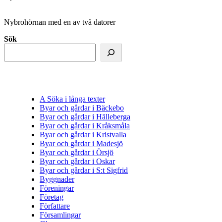
Nybrohörnan med en av två datorer
Sök
A Söka i långa texter
Byar och gårdar i Bäckebo
Byar och gårdar i Hälleberga
Byar och gårdar i Kråksmåla
Byar och gårdar i Kristvalla
Byar och gårdar i Madesjö
Byar och gårdar i Örsjö
Byar och gårdar i Oskar
Byar och gårdar i S:t Sigfrid
Byggnader
Föreningar
Företag
Författare
Församlingar