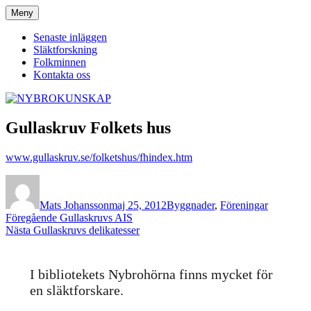
Hoppa
Meny
NYBROKUNSKAP
till
innehåll
Senaste inläggen
Släktforskning
Folkminnen
Kontakta oss
Gullaskruv Folkets hus
www.gullaskruv.se/folketshus/fhindex.htm
Författare
Publicerat
Kategorier
den
Mats Johansson
maj 25, 2012
Byggnader
,
Föreningar
Inläggsnavigering
Föregående
Föregående
Gullaskruvs AIS
Nästa
inlägg:
Nästa
Gullaskruvs delikatesser
inlägg:
I bibliotekets Nybrohörna finns mycket för
en släktforskare.