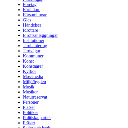
Företag
Författare
Församlingar
Glas
Händelser
Idrottare
Idrottsanläggningar
Institutioner
Järnhantering
Järnvägar
Kommuner
Konst
Konstnärer
Kyrkor
Massmedia
Miljö/hygien
Musik
Musiker
Naturreservat
Personer
Platser
Politiker
Politiska partier
Präster
Seder och bruk