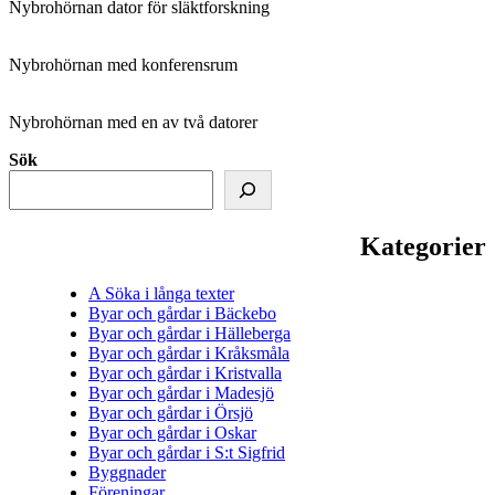
Nybrohörnan dator för släktforskning
Nybrohörnan med konferensrum
Nybrohörnan med en av två datorer
Sök
Kategorier
A Söka i långa texter
Byar och gårdar i Bäckebo
Byar och gårdar i Hälleberga
Byar och gårdar i Kråksmåla
Byar och gårdar i Kristvalla
Byar och gårdar i Madesjö
Byar och gårdar i Örsjö
Byar och gårdar i Oskar
Byar och gårdar i S:t Sigfrid
Byggnader
Föreningar