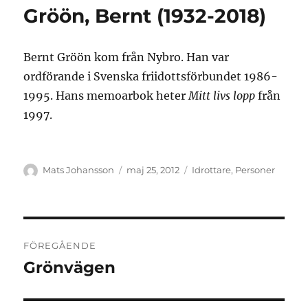
Gröön, Bernt (1932-2018)
Bernt Gröön kom från Nybro. Han var
ordförande i Svenska friidottsförbundet 1986-
1995. Hans memoarbok heter
Mitt livs lopp
från
1997.
Författare
Publicerat
Kategorier
Mats Johansson
maj 25, 2012
Idrottare
,
Personer
den
Inläggsnavigering
FÖREGÅENDE
Grönvägen
Föregående
inlägg: