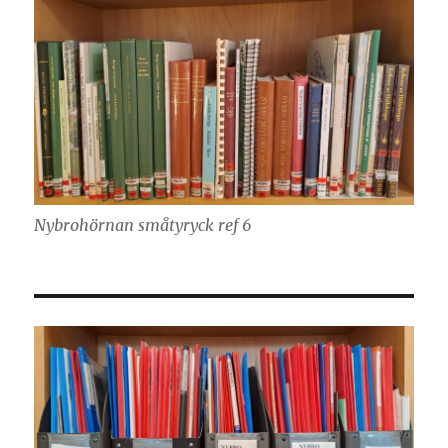
Nybrohörnan småtyryck ref 6