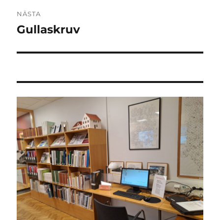
NÄSTA
Gullaskruv
Nästa
inlägg: