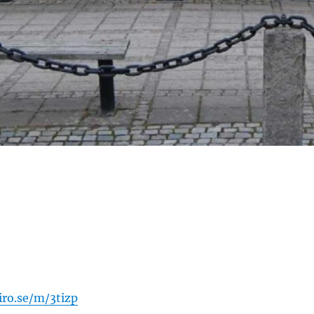
iro.se/m/3tizp