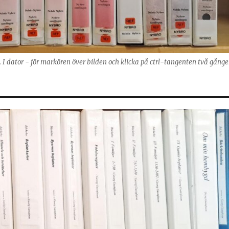
g. I dator - för markören över bilden och klicka på ctrl-tangenten två gånge