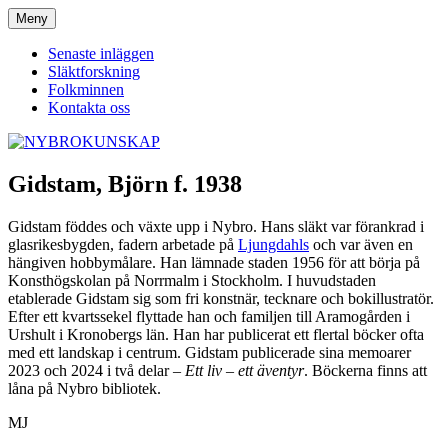
Hoppa
Meny
NYBROKUNSKAP
till
innehåll
Senaste inläggen
Släktforskning
Folkminnen
Kontakta oss
Gidstam, Björn f. 1938
Gidstam föddes och växte upp i Nybro. Hans släkt var förankrad i
glasrikesbygden, fadern arbetade på
Ljungdahls
och var även en
hängiven hobbymålare. Han lämnade staden 1956 för att börja på
Konsthögskolan på Norrmalm i Stockholm. I huvudstaden
etablerade Gidstam sig som fri konstnär, tecknare och bokillustratör.
Efter ett kvartssekel flyttade han och familjen till Aramogården i
Urshult i Kronobergs län. Han har publicerat ett flertal böcker ofta
med ett landskap i centrum. Gidstam publicerade sina memoarer
2023 och 2024 i två delar –
Ett liv – ett äventyr
. Böckerna finns att
låna på Nybro bibliotek.
MJ