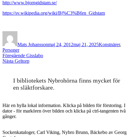
http://www.bjorngidstam.se/
https://sv.wikipedia.org/wiki/Bj%C3%B6rn_Gidstam
Författare
Publicerat
Kategorier
den
Mats Johansson
maj 24, 2012
maj 21, 2025
Konstnärer
,
Personer
Inläggsnavigering
Föregående
Föregående
Gisslabo
Nästa
inlägg:
Nästa
Geltorp
inlägg:
I bibliotekets Nybrohörna finns mycket för
en släktforskare.
Här en hylla lokal information. Klicka på bilden för förstoring. I
dator - för markören över bilden och klicka på ctrl-tangenten två
gånger.
Sockenkataloger, Carl Viking, Nybro Brunn, Bäckebo av Georg