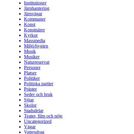
Institutioner
Järnhantering
Järnvägar
Kommuner
Konst
Konstnärer
Kyrkor
Massmedia
Miljö/hygien
Musik
Musiker
Naturreservat
Personer
Platser
Politiker
Politiska partier
Präster
Seder och bruk
Sjöar
Skolor
Stadsdelar
Teater, film och nöje
Uncategorized
Vägar
Vattendrag