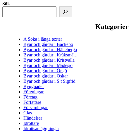
Sök
Kategorier
A Söka i långa texter
Byar och gårdar i Bäckebo
Byar och gårdar i Hälleberga
Byar och gårdar i Kråksmåla
Byar och gårdar i Kristvalla
Byar och gårdar i Madesjö
Byar och gårdar i Örsjö
Byar och gårdar i Oskar
Byar och gårdar i S:t Sigfrid
Byggnader
Föreningar
Företag
Författare
Församlingar
Glas
Händelser
Idrottare
Idrottsanläggningar