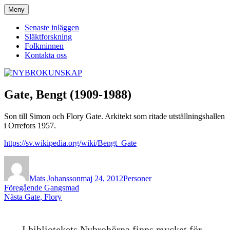
Hoppa
Meny
NYBROKUNSKAP
till
innehåll
Senaste inläggen
Släktforskning
Folkminnen
Kontakta oss
Gate, Bengt (1909-1988)
Son till Simon och Flory Gate. Arkitekt som ritade utställningshallen
i Orrefors 1957.
htt
ps://sv.wikipedia.org/wiki/Bengt_Gate
Författare
Publicerat
Kategorier
den
Mats Johansson
maj 24, 2012
Personer
Inläggsnavigering
Föregående
Föregående
Gangsmad
Nästa
inlägg:
Nästa
Gate, Flory
inlägg:
I bibliotekets Nybrohörna finns mycket för