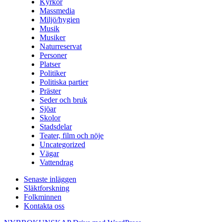
Kyrkor
Massmedia
Miljö/hygien
Musik
Musiker
Naturreservat
Personer
Platser
Politiker
Politiska partier
Präster
Seder och bruk
Sjöar
Skolor
Stadsdelar
Teater, film och nöje
Uncategorized
Vägar
Vattendrag
Senaste inläggen
Släktforskning
Folkminnen
Kontakta oss