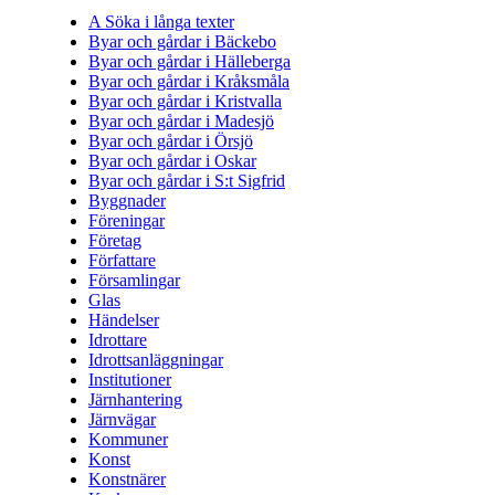
A Söka i långa texter
Byar och gårdar i Bäckebo
Byar och gårdar i Hälleberga
Byar och gårdar i Kråksmåla
Byar och gårdar i Kristvalla
Byar och gårdar i Madesjö
Byar och gårdar i Örsjö
Byar och gårdar i Oskar
Byar och gårdar i S:t Sigfrid
Byggnader
Föreningar
Företag
Författare
Församlingar
Glas
Händelser
Idrottare
Idrottsanläggningar
Institutioner
Järnhantering
Järnvägar
Kommuner
Konst
Konstnärer