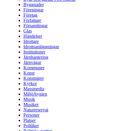
Byggnader
Föreningar
Företag
Författare
Församlingar
Glas
Händelser
Idrottare
Idrottsanläggningar
Institutioner
Järnhantering
Järnvägar
Kommuner
Konst
Konstnärer
Kyrkor
Massmedia
Miljö/hygien
Musik
Musiker
Naturreservat
Personer
Platser
Politiker
Politiska partier