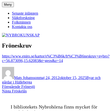
Hoppa
Meny
NYBROKUNSKAP
till
innehåll
Senaste inläggen
Släktforskning
Folkminnen
Kontakta oss
Fröneskruv
https://www.eniro.se/kartor/s%C3%B6k/fr%C3%B6neskruv+nybro?
c=56.873096,15.62083&t=geos&z=14
Författare
Publicerat
Kategorier
den
Mats Johansson
maj 24, 2012
oktober 15, 2025
Byar och
gårdar i Hälleberga
Inläggsnavigering
Föregående
Föregående
Frönesjö
Nästa
inlägg:
Nästa
Fröskelås
inlägg:
I bibliotekets Nybrohörna finns mycket för