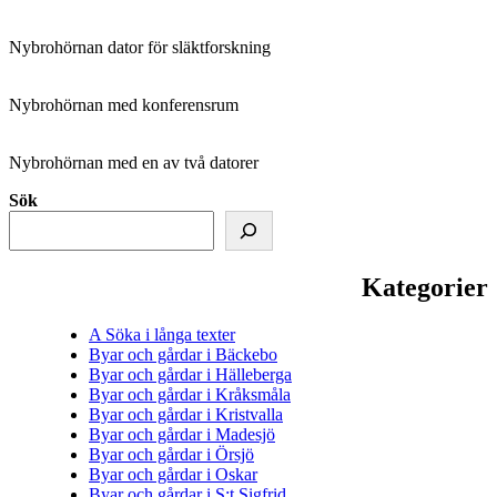
Nybrohörnan dator för släktforskning
Nybrohörnan med konferensrum
Nybrohörnan med en av två datorer
Sök
Kategorier
A Söka i långa texter
Byar och gårdar i Bäckebo
Byar och gårdar i Hälleberga
Byar och gårdar i Kråksmåla
Byar och gårdar i Kristvalla
Byar och gårdar i Madesjö
Byar och gårdar i Örsjö
Byar och gårdar i Oskar
Byar och gårdar i S:t Sigfrid