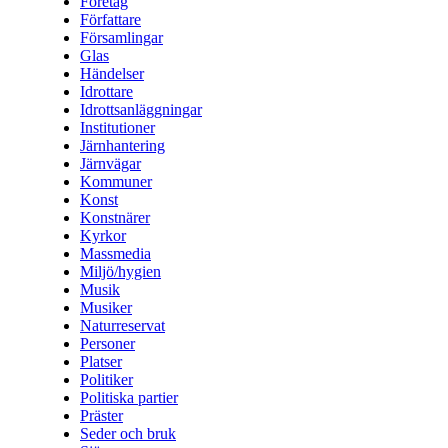
Företag
Författare
Församlingar
Glas
Händelser
Idrottare
Idrottsanläggningar
Institutioner
Järnhantering
Järnvägar
Kommuner
Konst
Konstnärer
Kyrkor
Massmedia
Miljö/hygien
Musik
Musiker
Naturreservat
Personer
Platser
Politiker
Politiska partier
Präster
Seder och bruk