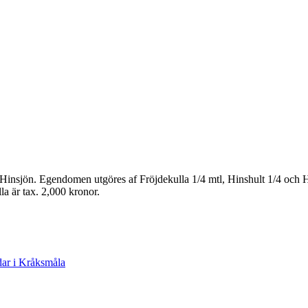
insjön. Egendomen utgöres af Fröjdekulla 1/4 mtl, Hinshult 1/4 och Holm
lla är tax. 2,000 kronor.
dar i Kråksmåla