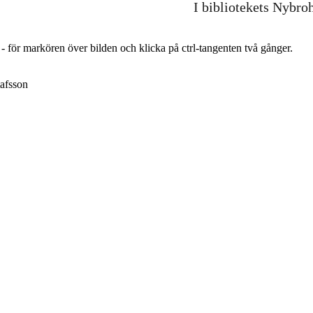
I bibliotekets Nybro
r - för markören över bilden och klicka på ctrl-tangenten två gånger.
afsson