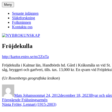
Hoppa
Meny
NYBROKUNSKAP
till
innehåll
Senaste inläggen
Släktforskning
Folkminnen
Kontakta oss
Fröjdekulla
http://kartor.eniro.se/m/2ZnTa
Fröjdekulla i Kalmar län, Handbörds hd. Gård i Kråksmåla sn vid St. H
såg, bryggeri och garfveri, tills. tax. 13,000 kr. En qvarn vid Fröjdeku
(Ur
Rosenbergs geografiska lexikon
)
Författare
Publicerat
Kategorier
den
Mats Johansson
maj 24, 2012
december 18, 2023
Byar och går
Inläggsnavigering
Föregående
Föregående
Frälsningsarmén
Nästa
inlägg:
Nästa
Fröler, Lennart (1915-2003)
inlägg: