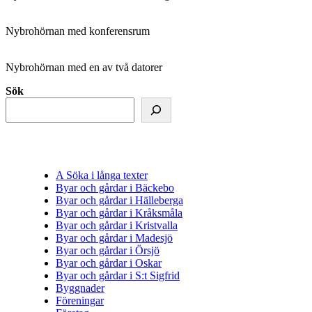
Nybrohörnan med konferensrum
Nybrohörnan med en av två datorer
Sök
A Söka i långa texter
Byar och gårdar i Bäckebo
Byar och gårdar i Hälleberga
Byar och gårdar i Kråksmåla
Byar och gårdar i Kristvalla
Byar och gårdar i Madesjö
Byar och gårdar i Örsjö
Byar och gårdar i Oskar
Byar och gårdar i S:t Sigfrid
Byggnader
Föreningar