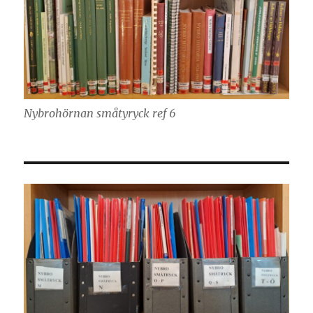
Nybrohörnan småtyryck ref 6