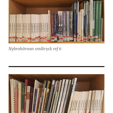
Nybrohörnan småtryck ref 6