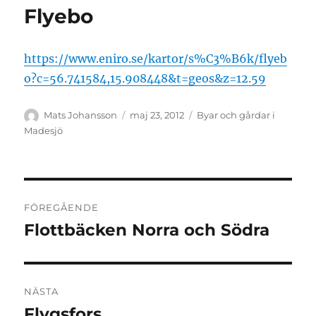
Flyebo
https://www.eniro.se/kartor/s%C3%B6k/flyeb
o?c=56.741584,15.908448&t=geos&z=12.59
Författare
Publicerat
Kategorier
Mats Johansson
maj 23, 2012
Byar och gårdar i
den
Madesjö
Inläggsnavigering
FÖREGÅENDE
Flottbäcken Norra och Södra
Föregående
inlägg:
NÄSTA
Flygsfors
Nästa