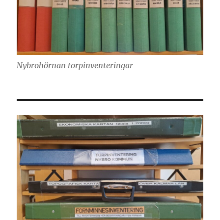
Nybrohörnan torpinventeringar