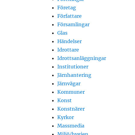
Företag
Författare
Församlingar
Glas
Händelser
Idrottare
Idrottsanläggningar
Institutioner
Järnhantering
Järnvägar
Kommuner
Konst
Konstnärer
Kyrkor
Massmedia
Miljö/hygien