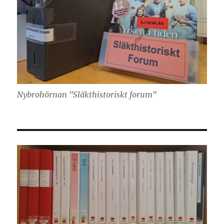
Nybrohörnan "Släkthistoriskt forum"