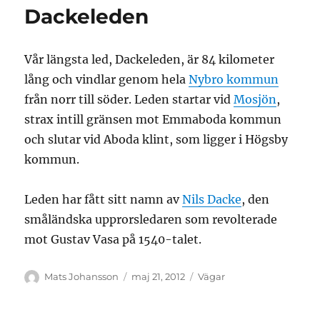
Dackeleden
Vår längsta led, Dackeleden, är 84 kilometer
lång och vindlar genom hela
Nybro kommun
från norr till söder. Leden startar vid
Mosjön
,
strax intill gränsen mot Emmaboda kommun
och slutar vid Aboda klint, som ligger i Högsby
kommun.
Leden har fått sitt namn av
Nils Dacke
, den
småländska upprorsledaren som revolterade
mot Gustav Vasa på 1540-talet.
Författare
Publicerat
Kategorier
Mats Johansson
maj 21, 2012
Vägar
den