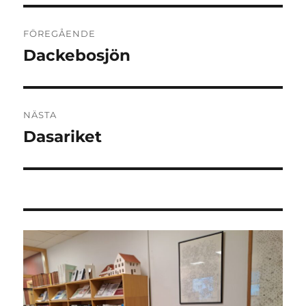
Inläggsnavigering
FÖREGÅENDE
Dackebosjön
Föregående
inlägg:
NÄSTA
Dasariket
Nästa
inlägg: