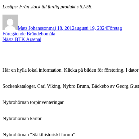
Lästips: Från stock till färdig produkt s 52-58.
Författare
Publicerat
Kategorier
den
Mats Johansson
maj 18, 2012
augusti 19, 2024
Företag
Inläggsnavigering
Föregående
Föregående
Brändebomåla
Nästa
inlägg:
Nästa
BTK Arsenal
inlägg:
Här en hylla lokal information. Klicka på bilden för förstoring. I dato
Sockenkataloger, Carl Viking, Nybro Brunn, Bäckebo av Georg Gust
Nybrohörnan torpinventeringar
Nybrohörnan kartor
Nybrohörnan "Släkthistoriskt forum"