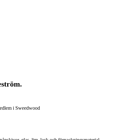
ström.
medlem i Sweedwood
kivor, glas, lim, lack och förpackningsmaterial.