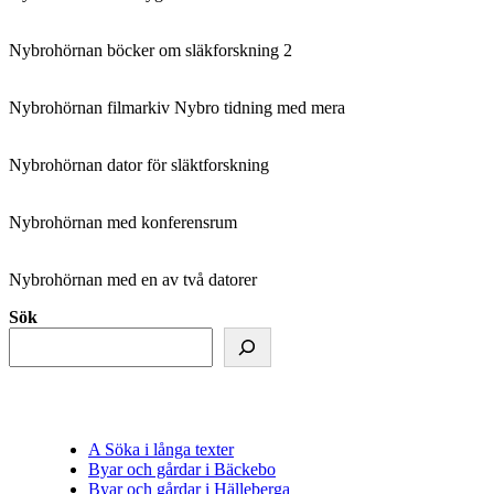
Nybrohörnan böcker om släkforskning 2
Nybrohörnan filmarkiv Nybro tidning med mera
Nybrohörnan dator för släktforskning
Nybrohörnan med konferensrum
Nybrohörnan med en av två datorer
Sök
A Söka i långa texter
Byar och gårdar i Bäckebo
Byar och gårdar i Hälleberga