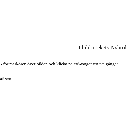
I bibliotekets Nybro
r - för markören över bilden och klicka på ctrl-tangenten två gånger.
afsson