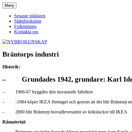
Hoppa
Meny
NYBROKUNSKAP
till
innehåll
Senaste inläggen
Släktforskning
Folkminnen
Kontakta oss
Bräntorps industri
Historik:
– Grundades 1942, grundare: Karl Ide
– 1966-67 byggdes den nuvarande fabriken
– -1984 köper IKEA företaget och genom att det blir Bräntorp 
– 2000 blir Bräntorp huvudleverantör av köksluckor till IKEA
Råmaterial:
– Bräntorp använder huvudsakligen massivträ men även Fanér, spåns