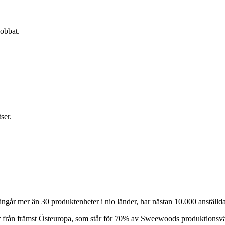
jobbat.
ser.
år mer än 30 produktenheter i nio länder, har nästan 10.000 anställda
ser från främst Östeuropa, som står för 70% av Sweewoods produktionsv