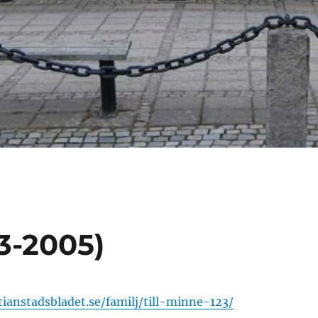
3-2005)
tianstadsbladet.se/familj/till-minne-123/