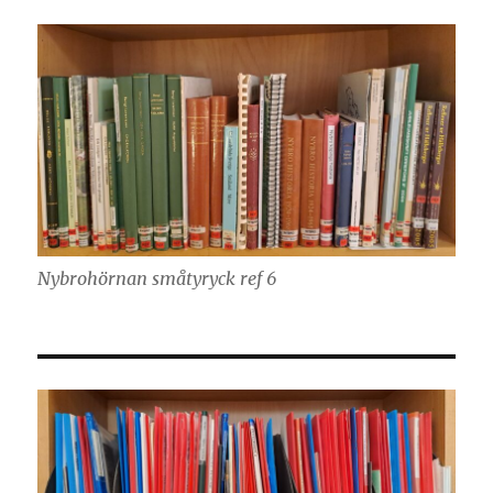
Nybrohörnan småtyryck ref 6