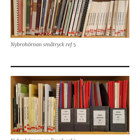
Nybrohörnan småtryck ref 5