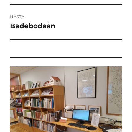
NÄSTA
Badebodaån
Nästa
inlägg: