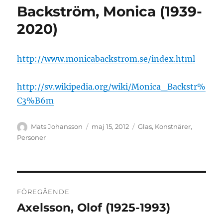
Backström, Monica (1939-
2020)
http://www.monicabackstrom.se/index.html
http://sv.wikipedia.org/wiki/Monica_Backstr%
C3%B6m
Författare
Publicerat
Kategorier
Mats Johansson
maj 15, 2012
Glas
,
Konstnärer
,
den
Personer
Inläggsnavigering
FÖREGÅENDE
Axelsson, Olof (1925-1993)
Föregående
inlägg: