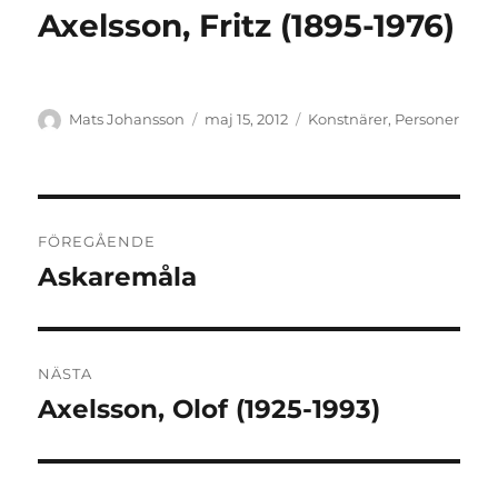
Axelsson, Fritz (1895-1976)
Författare
Publicerat
Kategorier
Mats Johansson
maj 15, 2012
Konstnärer
,
Personer
den
Inläggsnavigering
FÖREGÅENDE
Askaremåla
Föregående
inlägg:
NÄSTA
Axelsson, Olof (1925-1993)
Nästa
inlägg: