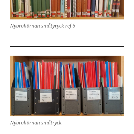
Nybrohörnan småtyryck ref 6
Nybrohörnan småtryck