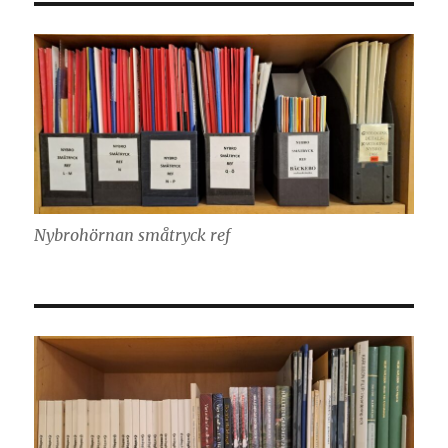
Nybrohörnan småtryck ref