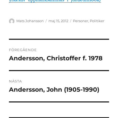
Författare
Publicerat
Kategorier
Mats Johansson
maj 15, 2012
Personer
,
Politiker
den
Inläggsnavigering
FÖREGÅENDE
Andersson, Christoffer f. 1978
Föregående
inlägg:
NÄSTA
Andersson, John (1905-1990)
Nästa
inlägg: