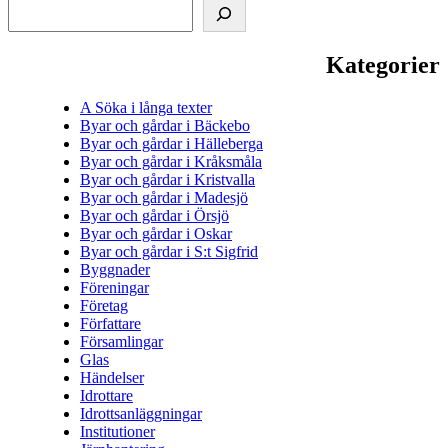
Kategorier
A Söka i långa texter
Byar och gårdar i Bäckebo
Byar och gårdar i Hälleberga
Byar och gårdar i Kråksmåla
Byar och gårdar i Kristvalla
Byar och gårdar i Madesjö
Byar och gårdar i Örsjö
Byar och gårdar i Oskar
Byar och gårdar i S:t Sigfrid
Byggnader
Föreningar
Företag
Författare
Församlingar
Glas
Händelser
Idrottare
Idrottsanläggningar
Institutioner