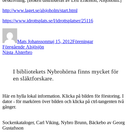
beskrivning. [Boken distribueras av Leif Eriksson, Alsjöholm.]
http://www.laget.se/alsjoholm/start.html
https://www.idrottsplats.se/l/idrottsplatser/25116
Författare
Publicerat
Kategorier
den
Mats Johansson
maj 15, 2012
Föreningar
Inläggsnavigering
Föregående
Föregående
Alsjösjön
Nästa
inlägg:
Nästa
Alsterbro
inlägg:
I bibliotekets Nybrohörna finns mycket för
en släktforskare.
Här en hylla lokal information. Klicka på bilden för förstoring. I
dator - för markören över bilden och klicka på ctrl-tangenten två
gånger.
Sockenkataloger, Carl Viking, Nybro Brunn, Bäckebo av Georg
Gustafsson