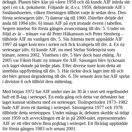
deltagit. Planen blev klar på våren 1958 och då kunde AIF inleda sitt
spel i en s.k. pokalserie. Följande år, d.v.s. 1959, debuterade AIF i
Smålandsserien, vilken föreningen tillhört varje år sedan dess. Den
första seriesegern (div. 7) daterar sig till 1960. Därefter dröjde det
ända till 1994 (div. 6) innan AIF på nytt tronade överst i tabellen.
Segern innebar för första gången avancemang till div. 5. Under en
följd av år – tränare var då Peter Håkansson och Peter Stenberg –
tillhörde AIF nu vanligen div. 5. Sin främsta merit uppnådde AIF
1997 då laget kom trea i serien och fick kvalspela till div. 4. En ny
serieseger (div. 6) kunde AIF, nu med Stefan Söderqvist som
tränare, notera 2002. Vistelsen i div. 5 blev dock bara ettårig. År
2005 var Fikret Hatic ny tränare för AIF. Säsongen blev lyckosam
och laget slutade på tredje plats. Efter diverse turer kom detta att
innebära uppflyttning till div. 5. Här räckte dock laget inte till och
det blev genast degradering till div. 6. De senaste åren har AIF spelat
i division 6 och tillhört dess mittenlag.
Med början 1972 har AIF under mer än 30 år i stort sett regelbundet
haft ett B-lag i seriespel. En enda gång och detta var debutåret har
laget kunnat stoltsera med en serieseger. Tioårsperioden 1973–1982
hade AIF även ett damlag i seriespel. Säsongerna 1977 och 1978
tillhörde detta serietoppen. Under många år, debuten skedde så tidigt
som 1959 och avvecklingen ett år in på 2000-talet, representerades
AIF av ett eller tidvis flera pojklag i seriespel. Ett flicklag uppträdde
för första gången 1983 och senast 2001.