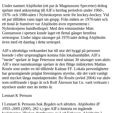
Under namnet Alsjöholm (ett par år Magnussons Specerier) deltog
spelare med anknytning till AIF:s herrlag periodvis under 1960-,
1970- och 1980-talen i Nybrokorpens serie för hockey-bockey. Vid
ett par tillfällen vann laget sin grupp. Från mitten av 1970-talet och
ett tiotal år framöver var Alsjöholm även representerat i
Nybrokorpens handbollsspel. Med den entusiastiske Mats
Gunnarsson i spetsen kunde laget ett flertal gånger hemföra
seriesegrar. Under några säsonger på 1970-talet deltog Alsjöholm
även med ett damlag i detta seriespel.
AIF:s idrottsliga verksamhet har till stor del byggt på personer
boende i eller ursprungligen komna från lokalsamhället. AIF:s
”meste” spelare är Inge Petersson med nästan 30 säsonger som aktiv.
AIF:s mest namnkunnige spelare är den flitige målskytten Mattias
Rosén som under en tid tillhörde Kalmar FF. Lokala personligheter
har genomgående präglat föreningens styrelse, där det varit vanligt
med mycket långa mandatperioder. Bo Rosén (avled 2004) var aktiv
som ordförande i tjugo år och Rolf Åkesson har f.n. varit verksam i
styrelsen under mer än trettio år.
Lennart K Persson
I Lennart K Perssons bok
Bygden och idrotten. Alsjöholms IF
1955–2005
(2005, 282 s.) ges AIF:s historia en ingående