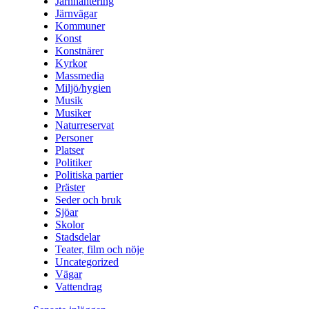
Järnhantering
Järnvägar
Kommuner
Konst
Konstnärer
Kyrkor
Massmedia
Miljö/hygien
Musik
Musiker
Naturreservat
Personer
Platser
Politiker
Politiska partier
Präster
Seder och bruk
Sjöar
Skolor
Stadsdelar
Teater, film och nöje
Uncategorized
Vägar
Vattendrag