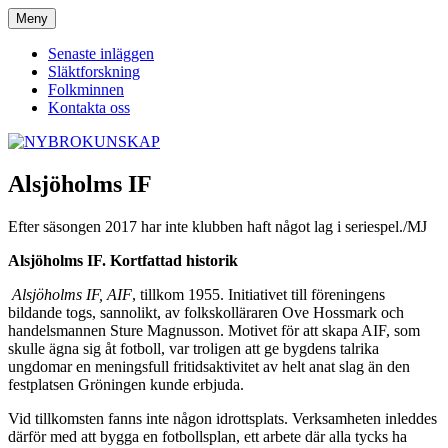
Hoppa
Meny
NYBROKUNSKAP
till
innehåll
Senaste inläggen
Släktforskning
Folkminnen
Kontakta oss
Alsjöholms IF
Efter säsongen 2017 har inte klubben haft något lag i seriespel./MJ
Alsjöholms IF. Kortfattad historik
Alsjöholms IF, AIF
, tillkom 1955. Initiativet till föreningens
bildande togs, sannolikt, av folkskolläraren Ove Hossmark och
handelsmannen Sture Magnusson. Motivet för att skapa AIF, som
skulle ägna sig åt fotboll, var troligen att ge bygdens talrika
ungdomar en meningsfull fritidsaktivitet av helt anat slag än den
festplatsen Gröningen kunde erbjuda.
Vid tillkomsten fanns inte någon idrottsplats. Verksamheten inleddes
därför med att bygga en fotbollsplan, ett arbete där alla tycks ha