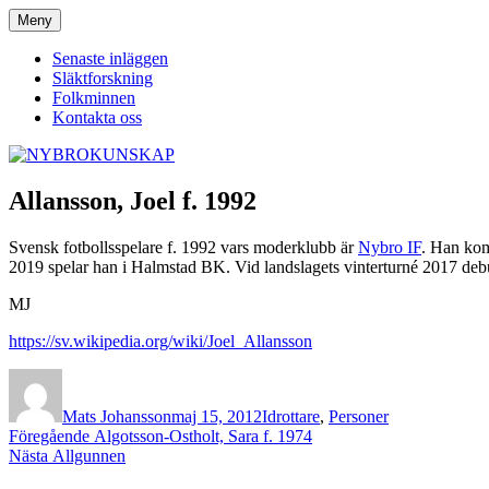
Hoppa
Meny
NYBROKUNSKAP
till
innehåll
Senaste inläggen
Släktforskning
Folkminnen
Kontakta oss
Allansson, Joel f. 1992
Svensk fotbollsspelare f. 1992 vars moderklubb är
Nybro IF
. Han kom
2019 spelar han i Halmstad BK. Vid landslagets vinterturné 2017 debu
MJ
https://sv.wikipedia.org/wiki/Joel_Allansson
Författare
Publicerat
Kategorier
den
Mats Johansson
maj 15, 2012
Idrottare
,
Personer
Inläggsnavigering
Föregående
Föregående
Algotsson-Ostholt, Sara f. 1974
Nästa
inlägg:
Nästa
Allgunnen
inlägg: