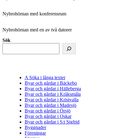
Nybrohörnan med konferensrum
Nybrohörnan med en av två datorer
Sök
A Söka i långa texter
Byar och gårdar i Bäckebo
Byar och gårdar i Hälleberga
Byar och gårdar i Kråksmåla
Byar och gårdar i Kristvalla
Byar och gårdar i Madesjö
Byar och gårdar i Örsjö
Byar och gårdar i Oskar
Byar och gårdar i S:t Sigfrid
Byggnader
Föreningar