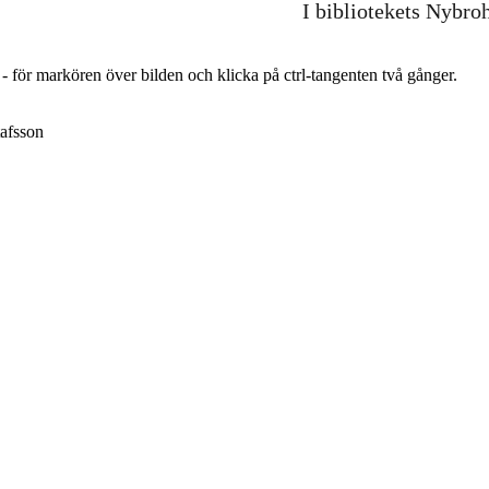
I bibliotekets Nybro
r - för markören över bilden och klicka på ctrl-tangenten två gånger.
afsson