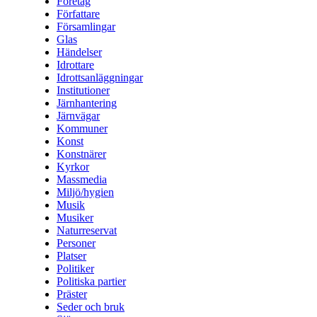
Företag
Författare
Församlingar
Glas
Händelser
Idrottare
Idrottsanläggningar
Institutioner
Järnhantering
Järnvägar
Kommuner
Konst
Konstnärer
Kyrkor
Massmedia
Miljö/hygien
Musik
Musiker
Naturreservat
Personer
Platser
Politiker
Politiska partier
Präster
Seder och bruk