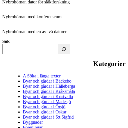
Nybrohörnan dator för släktforskning
Nybrohörnan med konferensrum
Nybrohörnan med en av två datorer
Sök
Kategorier
A Söka i långa texter
Byar och gårdar i Bäckebo
Byar och gårdar i Hälleberga
Byar och gårdar i Kråksmåla
Byar och gårdar i Kristvalla
Byar och gårdar i Madesjö
Byar och gårdar i Örsjö
Byar och gårdar i Oskar
Byar och gårdar i S:t Sigfrid
Byggnader
Föreningar