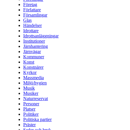
Företag
Författare
Församlingar
Glas
Händelser
Idrottare
Idrottsanläggningar
Institutioner
Järnhantering
Järnvägar
Kommuner
Konst
Konstnärer
Kyrkor
Massmedia
Miljö/hygien
Musik
Musiker
Naturreservat
Personer
Platser
Politiker
Politiska partier
Präster
Seder och bruk