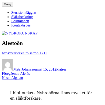
Hoppa
Meny
NYBROKUNSKAP
till
innehåll
Senaste inläggen
Släktforskning
Folkminnen
Kontakta oss
Alestoön
https://kartor.eniro.se/m/5TZLI
Författare
Publicerat
Kategorier
den
Mats Johansson
maj 15, 2012
Platser
Inläggsnavigering
Föregående
Föregående
Alerås
Nästa
inlägg:
Nästa
Algatan
inlägg:
I bibliotekets Nybrohörna finns mycket för
en släktforskare.