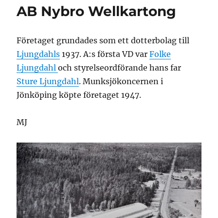
AB Nybro Wellkartong
Företaget grundades som ett dotterbolag till
Ljungdahls
1937. A:s första VD var
Folke
Ljungdahl
och styrelseordförande hans far
Sture Ljungdahl
. Munksjökoncernen i
Jönköping köpte företaget 1947.
MJ