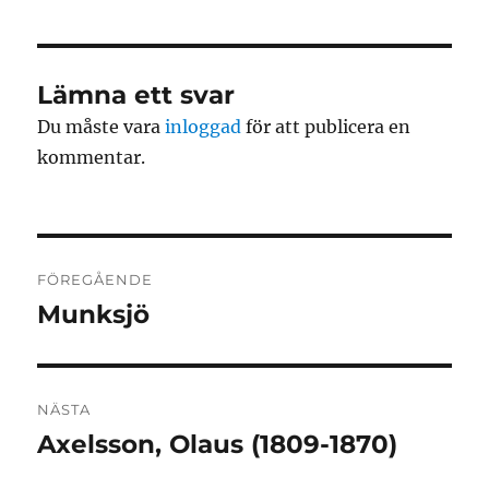
Lämna ett svar
Du måste vara
inloggad
för att publicera en
kommentar.
Inläggsnavigering
FÖREGÅENDE
Munksjö
Föregående
inlägg:
NÄSTA
Axelsson, Olaus (1809-1870)
Nästa
inlägg: