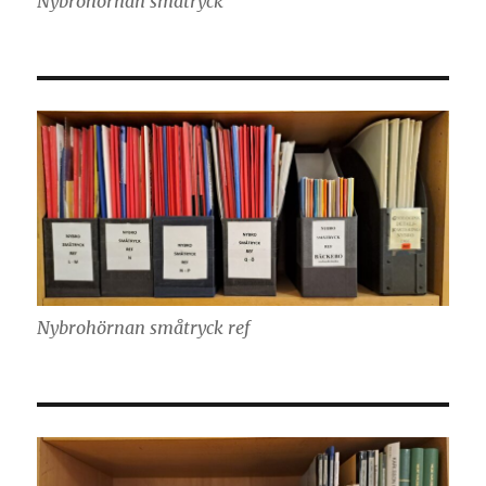
Nybrohörnan småtryck
Nybrohörnan småtryck ref