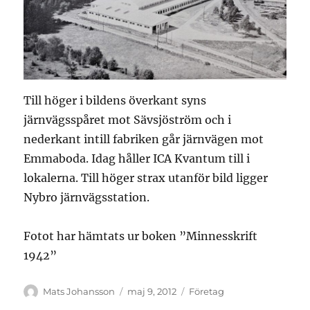
Till höger i bildens överkant syns
järnvägsspåret mot Sävsjöström och i
nederkant intill fabriken går järnvägen mot
Emmaboda. Idag håller ICA Kvantum till i
lokalerna. Till höger strax utanför bild ligger
Nybro järnvägsstation.
Fotot har hämtats ur boken ”Minnesskrift
1942”
Författare
Publicerat
Kategorier
Mats Johansson
maj 9, 2012
Företag
den