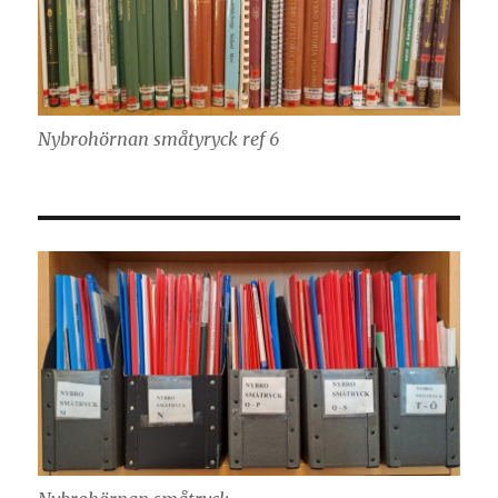
Nybrohörnan småtyryck ref 6