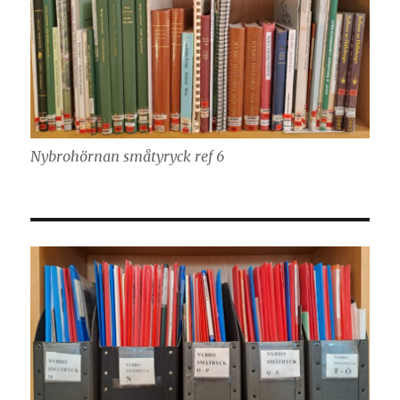
Nybrohörnan småtyryck ref 6