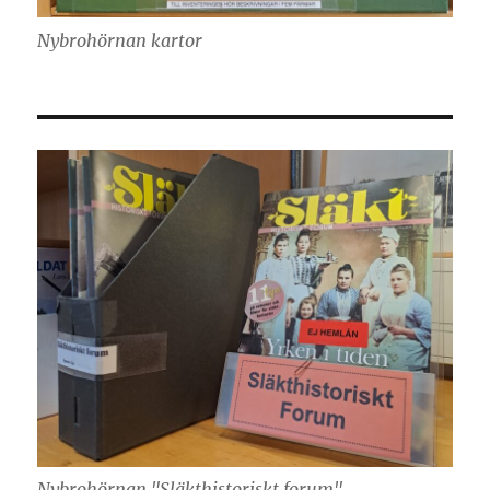
Nybrohörnan kartor
Nybrohörnan "Släkthistoriskt forum"