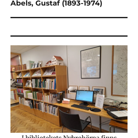
Abels, Gustaf (1893-1974)
Nästa
inlägg: