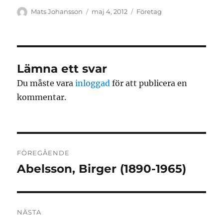
Författare
Publicerat
Kategorier
Mats Johansson
maj 4, 2012
Företag
den
Lämna ett svar
Du måste vara
inloggad
för att publicera en
kommentar.
Inläggsnavigering
FÖREGÅENDE
Abelsson, Birger (1890-1965)
Föregående
inlägg:
NÄSTA