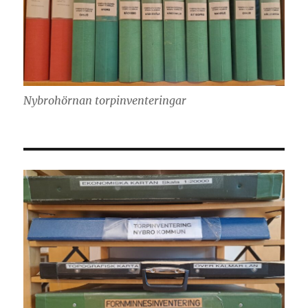
Nybrohörnan torpinventeringar