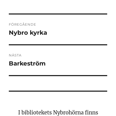
Inläggsnavigering
FÖREGÅENDE
Nybro kyrka
Föregående
inlägg:
NÄSTA
Barkeström
Nästa
inlägg:
I bibliotekets Nybrohörna finns