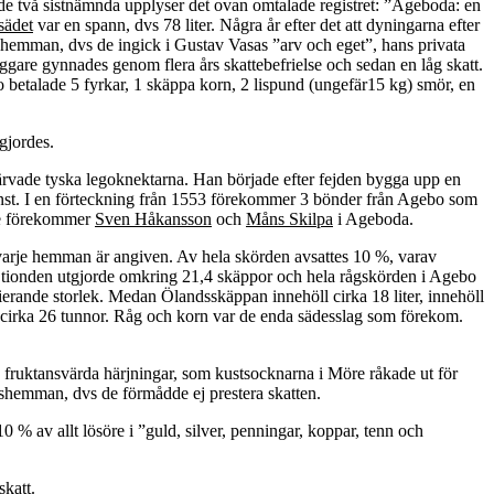
e två sistnämnda upplyser det ovan omtalade registret: ”Ageboda: en
sädet
var en spann, dvs 78 liter. Några år efter det att dyningarna efter
hemman, dvs de ingick i Gustav Vasas ”arv och eget”, hans privata
gare gynnades genom flera års skattebefrielse och sedan en låg skatt.
 betalade 5 fyrkar, 1 skäppa korn, 2 lispund (ungefär15 kg) smör, en
gjordes.
värvade tyska legoknektarna. Han började efter fejden bygga upp en
tjänst. I en förteckning från 1553 förekommer 3 bönder från Agebo som
ote förekommer
Sven Håkansson
och
Måns Skilpa
i Ageboda.
n varje hemman är angiven. Av hela skörden avsattes 10 %, varav
la tionden utgjorde omkring 21,4 skäppor och hela rågskörden i Agebo
erande storlek. Medan Ölandsskäppan innehöll cirka 18 liter, innehöll
 cirka 26 tunnor. Råg och korn var de enda sädesslag som förekom.
de fruktansvärda härjningar, som kustsocknarna i Möre råkade ut för
shemman, dvs de förmådde ej prestera skatten.
 % av allt lösöre i ”guld, silver, penningar, koppar, tenn och
skatt.