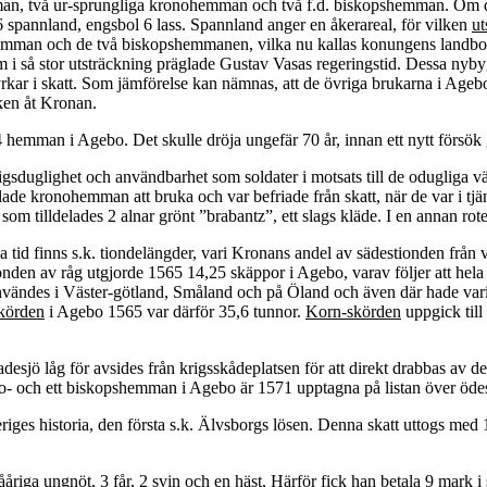
mman, två ur-sprungliga kronohemman och två f.d. biskopshemman. Om d
 6 spannland, engsbol 6 lass. Spannland anger en åkerareal, för vilken
ut
ohemman och de två biskopshemmanen, vilka nu kallas konungens landbo
 så stor utsträckning präglade Gustav Vasas regeringstid. Dessa nybyg
rkar i skatt. Som jämförelse kan nämnas, att de övriga brukarna i Agebo
ken åt Kronan.
 hemman i Agebo. Det skulle dröja ungefär 70 år, innan ett nytt försök 
igsduglighet och användbarhet som soldater i motsats till de odugliga 
delade kronohemman att bruka och var befriade från skatt, när de var i 
om tilldelades 2 alnar grönt ”brabantz”, ett slags kläde. I en annan r
a tid finns s.k. tiondelängder, vari Kronans andel av sädestionden frå
onden av råg utgjorde 1565 14,25 skäppor i Agebo, varav följer att he
nvändes i Väster-götland, Småland och på Öland och även där hade vari
körden
i Agebo 1565 var därför 35,6 tunnor.
Korn-skörden
uppgick till
adesjö låg för avsides från krigsskådeplatsen för att direkt drabbas av 
o- och ett biskopshemman i Agebo är 1571 upptagna på listan över öde
ges historia, den första s.k. Älvsborgs lösen. Denna skatt uttogs med 10
åriga ungnöt, 3 får, 2 svin och en häst, Härför fick han betala 9 mark i 