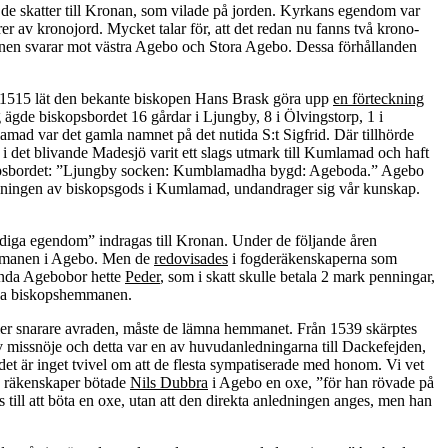
ån de skatter till Kronan, som vilade på jorden. Kyrkans egendom var
er av kronojord. Mycket talar för, att det redan nu fanns två krono-
n svarar mot västra Agebo och Stora Agebo. Dessa förhållanden
r 1515 lät den bekante biskopen Hans Brask göra upp
en förteckning
ägde biskopsbordet 16 gårdar i Ljungby, 8 i Ölvingstorp, 1 i
mad var det gamla namnet på det nutida S:t Sigfrid. Där tillhörde
det blivande Madesjö varit ett slags utmark till Kumlamad och haft
biskopsbordet: ”Ljungby socken: Kumblamadha bygd: Ageboda.” Agebo
ningen av biskopsgods i Kumlamad, undandrager sig vår kunskap.
ödiga egendom” indragas till Kronan. Under de följande åren
 hemmanen i Agebo. Men de
redovisades
i fogderäkenskaperna som
ända Agebobor hette
Peder
, som i skatt skulle betala 2 mark penningar,
orna biskopshemmanen.
ler snarare avraden, måste de lämna hemmanet. Från 1539 skärptes
v missnöje och detta var en av huvudanledningarna till Dackefejden,
t är inget tvivel om att de flesta sympatiserade med honom. Vi vet
s räkenskaper bötade
Nils Dubbra
i Agebo en oxe, ”för han rövade på
 till att böta en oxe, utan att den direkta anledningen anges, men han