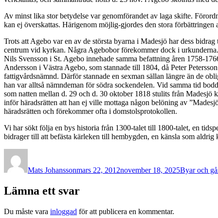
Av minst lika stor betydelse var genomförandet av laga skifte. Föror
kan ej överskattas. Härigenom möjlig-gjordes den stora förbättringen 
Trots att Agebo var en av de största byarna i Madesjö har dess bidrag 
centrum vid kyrkan. Några Agebobor förekommer dock i urkunderna. 
Nils Svensson i St. Agebo innehade samma befattning åren 1758-1766
Andersson i Västra Agebo, som stannade till 1804, då Peter Petersson i 
fattigvårdsnämnd. Därför stannade en sexman sällan längre än de obli
han var alltså nämndeman för södra sockendelen. Vid samma tid bodd
som natten mellan d. 29 och d. 30 oktober 1818 stulits från Madesjö ky
inför häradsrätten att han ej ville mottaga någon belöning av ”Mades
häradsrätten och förekommer ofta i domstolsprotokollen.
Vi har sökt följa en bys historia från 1300-talet till 1800-talet, en
bidrager till att befästa kärleken till hembygden, en känsla som aldrig ka
Författare
Publicerat
Kategorier
den
Mats Johansson
mars 22, 2012
november 18, 2025
Byar och gå
Lämna ett svar
Du måste vara
inloggad
för att publicera en kommentar.