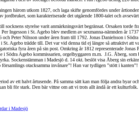
dningen härom utkom 1827, och laga skifte genomfördes under årtiondena
av jordbruket, som karakteriserade det utgående 1800-talet och avsevär
till socknens styrelse varit anmärkningsvärt begränsat. Orsaken torde fr
Per Ingesson i St. Agebo blev medlem av sexmanna-nämnden år 1737 o
 och Peter Nilsson under åren fram till 1792. Jonas Danielsson i Söd
St. Agebo trädde till. Det var vid denna tid ej längre så attraktivt att 
gatoriska fyra åren på sin post. Omkring år 1812 representerade Jonas 
e i Södra Agebo kommissarien, orgelbyggaren m.m. J.G. Åberg, som bl
rka. Sockenstämman i Madesjö d. 14 okt. beslöt visa Åberg sin erkänsla 
jö församlings otacksamma invånare”! Han var tydligen ”stött i kanten”
 tidsperiod av ett halvt årtusende. På samma sätt kan man följa andra b
n bli för stark. Den bär vittne om att vi trots allt ändå är ett kulturfolk.
rdar i Madesjö