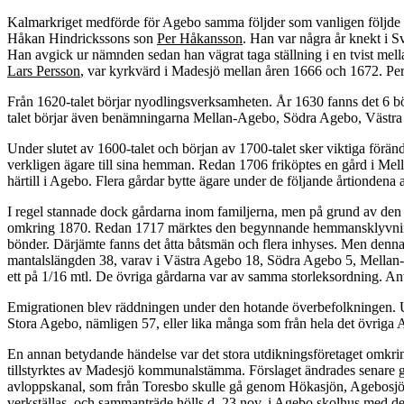
Kalmarkriget medförde för Agebo samma följder som vanligen följde ef
Håkan Hindrickssons son
Per Håkansson
. Han var några år knekt i 
Han avgick ur nämnden sedan han vägrat taga ställning i en tvist mel
Lars Persson
, var kyrkvärd i Madesjö mellan åren 1666 och 1672. Pe
Från 1620-talet börjar nyodlingsverksamheten. År 1630 fanns det 6 bö
talet börjar även benämningarna Mellan-Agebo, Södra Agebo, Väst
Under slutet av 1600-talet och början av 1700-talet sker viktiga förä
verkligen ägare till sina hemman. Redan 1706 friköptes en gård i Mel
härtill i Agebo. Flera gårdar bytte ägare under de följande årtiondena 
I regel stannade dock gårdarna inom familjerna, men på grund av den 
omkring 1870. Redan 1717 märktes den begynnande hemmansklyvni
bönder. Därjämte fanns det åtta båtsmän och flera inhyses. Men denna
mantalslängden 38, varav i Västra Agebo 18, Södra Agebo 5, Mellan-
ett på 1/16 mtl. De övriga gårdarna var av samma storleksordning. A
Emigrationen blev räddningen under den hotande överbefolkningen. Un
Stora Agebo, nämligen 57, eller lika många som från hela det övriga
En annan betydande händelse var det stora utdikningsföretaget omkrin
tillstyrktes av Madesjö kommunalstämma. Förslaget ändrades senare g
avloppskanal, som från Toresbo skulle gå genom Hökasjön, Agebosjön
verkställas, och sammanträde hölls d. 23 nov. i Agebo skolhus med de