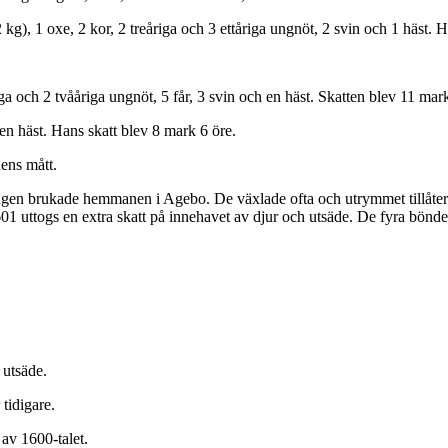
), 1 oxe, 2 kor, 2 treåriga och 3 ettåriga ungnöt, 2 svin och 1 häst. H
iga och 2 tvååriga ungnöt, 5 får, 3 svin och en häst. Skatten blev 11 mar
 en häst. Hans skatt blev 8 mark 6 öre.
ens mått.
gen brukade hemmanen i Agebo. De växlade ofta och utrymmet tillåter e
1601 uttogs en extra skatt på innehavet av djur och utsäde. De fyra bönd
 utsäde.
tidigare.
 av 1600-talet.