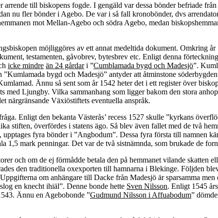
ler arrende till biskopens fogde. I gengäld var dessa bönder befriade fr
dan nu fler bönder i Agebo. De var i så fall kronobönder, dvs arrendator
nohemmanen mot Mellan-Agebo och södra Agebo, medan biskopshemmane
ingsbiskopen möjliggöres av ett annat medeltida dokument. Omkring å
ument, testamenten, gåvobrev, bytesbrev etc. Enligt denna förteckning 
och
icke mindre
än 24 gårdar
i ”
Cumblamada bygd och Madesjö
”. Kumla
n ”Kumlamada bygd och Madesjö” antyder att åtminstone söderbygden i 
t i Kumlamad. Ännu så sent som år 1542 heter det i ett register över 
nats med Ljungby. Vilka sammanhang som ligger bakom den stora anhop
t närgränsande Växiöstiftets eventuella anspråk.
fråga. Enligt den bekanta Västerås’ recess 1527 skulle ”kyrkans överfl
olika stiften, överfördes i statens ägo. Så blev även fallet med de två
, upptages fyra bönder i ”Angbodum”. Dessa fyra första till namnen k
etala 1,5 mark penningar. Det var de två sistnämnda, som brukade de f
orer och om de ej förmådde betala den på hemmanet vilande skatten el
ades den traditionella oxexporten till hamnarna i Blekinge. Följden ble
. Uppgifterna om anhängare till Dacke från Madesjö är sparsamma men de
n slog en knecht ihiäl”. Denne bonde hette
Sven Nilsson
. Enligt 1545 år
en 1543. Ännu en Agebobonde ”
Gudmund Nilsson i Affuabodum
” dömdes