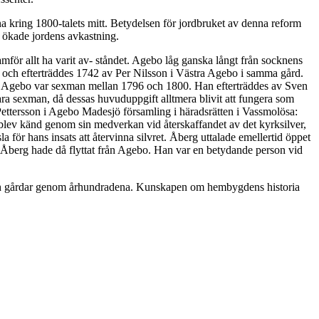
 kring 1800-talets mitt. Betydelsen för jordbruket av denna reform
t ökade jordens avkastning.
amför allt ha varit av- ståndet. Agebo låg ganska långt från socknens
ch efterträddes 1742 av Per Nilsson i Västra Agebo i samma gård.
ra Agebo var sexman mellan 1796 och 1800. Han efterträddes av Sven
vara sexman, då dessas huvuduppgift alltmera blivit att fungera som
Pettersson i Agebo Madesjö församling i häradsrätten i Vassmolösa:
ev känd genom sin medverkan vid återskaffandet av det kyrksilver,
för hans insats att återvinna silvret. Åberg uttalade emellertid öppet
! Åberg hade då flyttat från Agebo. Han var en betydande person vid
yar och gårdar genom århundradena. Kunskapen om hembygdens historia