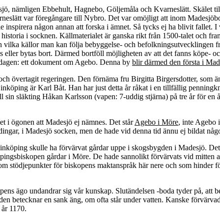
sjö, nämligen Ebbehult, Hagnebo, Göljemåla och Kvarneslätt. Skälet till a
neslätt var föregångare till Nybro. Det var omöjligt att inom Madesjöb
 inspirera någon annan att forska i ämnet. Så tycks ej ha blivit fallet. I 
s historia i socknen. Källmaterialet är ganska rikt från 1500-talet och f
 vilka källor man kan följa bebyggelse- och befolkningsutvecklingen fram
 eller bytas bort. Därmed bortföll möjligheten av att det fanns köpe- och
 i dagen: ett dokument om Agebo. Denna by
blir därmed den första i Ma
h övertagit regeringen. Den förnäma fru Birgitta Birgersdotter, som änn
öping är Karl Båt. Han har just detta år råkat i en tillfällig penning
ill sin släkting Håkan Karlsson (vapen: 7-uddig stjärna) på tre år för 
r det i ögonen att Madesjö ej nämnes. Det står
Agebo i Möre
, inte Agebo 
rdingar, i Madesjö socken, men de hade vid denna tid ännu ej bildat någ
 Linköping skulle ha förvärvat gårdar uppe i skogsbygden i Madesjö. Det 
ngsbiskopen gårdar i Möre. De hade sannolikt förvärvats vid mitten av 1
 som stödjepunkter för biskopens maktanspråk här nere och som hinder fö
s ägo undandrar sig vår kunskap. Slutändelsen -boda tyder på, att beb
rleden betecknar en sank äng, om ofta står under vatten. Kanske förvä
 år 1170.