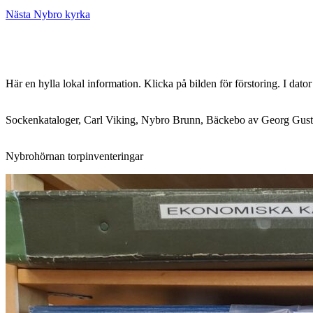
Inläggsnavigering
Nästa
Nästa
Nybro kyrka
inlägg:
Här en hylla lokal information. Klicka på bilden för förstoring. I dato
Sockenkataloger, Carl Viking, Nybro Brunn, Bäckebo av Georg Gust
Nybrohörnan torpinventeringar