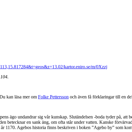
4113,15.817284&t=geos&z=13.02/kartor.eniro.se/m/0Xzzj
 104.
. Du kan läsa mer om
Folke Pettersson
och även få förklaringar till en 
s ägo undandrar sig vår kunskap. Slutändelsen -boda tyder på, att beb
rleden betecknar en sank äng, om ofta står under vatten. Kanske förvä
ng år 1170. Agebos historia finns beskriven i boken ”Agebo by” som ko