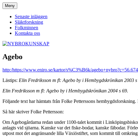
Hoppa
Meny
NYBROKUNSKAP
till
innehåll
Senaste inläggen
Släktforskning
Folkminnen
Kontakta oss
Agebo
http:/https://www.eniro.se/kartor/s%C3%B6k/agebo+nybro?c=56.67
Lästips:
Elin Fredriksson m fl: Agebo by i Hembygdskrönikan 2003 s
Elin Fredriksson m fl: Agebo by i Hembygdskrönikan 2004 s 69.
Följande text har hämtats från Folke Petterssons hembygdsforskning
Så här skriver Folke Pettersson:
Om Agebogårdarna redan under 1100-talet kommit i Linköpingsbiskopen
anlagts vid sjöarna. Kanske var det fiske-bodar, kanske fäbodar. Fö
utpost mot det angränsande lilla Växiöstiftet, som kommit till omkri