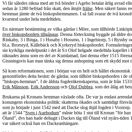
Vi får således räkna med att två bönder i Agebo betalat årlig avrad el
sedan år 1280 befriad från skatt, den åtnjöt
frälse
. Men säkert fanns re
hemman jämte de två biskopshemmanen. I så fall svarar de två kro
kvarstod under hela medeltiden.
En närmare bestämning av vilka gårdar i Möre, som tillhörde Linköp
över biskopsbordets tillgångar
. Denna förteckning byggde på äldre dok
Rinkaby, 3 i Binga, 1 i Husaby i Hossmo, 1 i Ingelstorp, 5 i Ryssby 
bl.a. Brorsryd, Källebäck och Kyrkeryd biskopsbordet. Formuleringe
sin kyrkliga medelpunkt i det åt S:t Olof helgade medeltida kapelle
räknades ännu som en del av Kumlamad, fast denna efter 1515 före
Gissningsvis kan man tänka sig denna anhopning som ett skydd mot de
Så kom reformationen, som i början var en helt och hållet ekonomisk 
genomfördes detta beslut: de gårdar, som tillhört biskopsborden i de 
”biskops-hemman”. I de äldsta fogderäkenskaperna, som är från 1533
Erik Månsson
,
Erik Andersson
och
Olof Dubbra
, som det ålåg att b
Brukarna på Kronans hemman växlade ofta. De var ju endast arrendat
konungens ekonomiska politik: skatterna ökades och samtidigt försvår
som ju började i juni 1542 med att Dacke slog ihjäl fogden i Voxtorp
att år 1544 ”
Sven i
Auebodum
” måste böta 1 stut till Kronan ”för ha
Öland”, dvs han hade deltagit i Dackes tåg till Öland vid nyårs-tid
var säkert också han en Dackeanhängare.