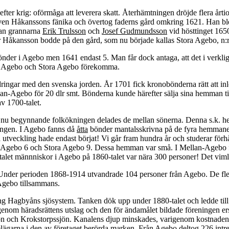
ter krig: oförmåga att leverera skatt. Återhämtningen dröjde flera år
Sven Håkanssons fänika och övertog faderns gård omkring 1621. Han bl
lan grannarna
Erik Trulsson
och
Josef Gudmundsson
vid hösttinget 16
r Håkansson bodde på den gård, som nu började kallas Stora Agebo, n:r
nder i Agebo men 1641 endast 5. Man får dock antaga, att det i verklig
ra Agebo och Stora Agebo förekomma.
ndringar med den svenska jorden. År 1701 fick kronobönderna rätt att i
lan-Agebo för 20 dlr smt. Bönderna kunde härefter sälja sina hemman ti
av 1700-talet.
nu begynnande folkökningen delades de mellan sönerna. Denna s.k. hemm
ngen. I Agebo fanns då
åtta
bönder mantalsskrivna på de fyra hemmanen. 
 utveckling hade endast börjat! Vi går fram hundra år och studerar för
Agebo 6 och Stora Agebo 9. Dessa hemman var små. I Mellan-Agebo fan
ntalet männniskor i Agebo på 1860-talet var nära 300 personer! Det vim
der perioden 1868-1914 utvandrade 104 personer från Agebo. De flesta 
 Agebo tillsammans.
g Hagbyåns sjösystem. Tanken dök upp under 1880-talet och ledde till a
enom häradsrättens utslag och den för ändamålet bildade föreningen ers
 och Krokstorpssjön. Kanalens djup minskades, varigenom kostnaden k
lägarna i den av företaget berörda marken. Från Agebo deltog 226 intre