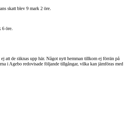
ans skatt blev 9 mark 2 öre.
k 6 öre.
j att de räknas upp här. Något nytt hemman tillkom ej förrän på
erna i Agebo redovisade följande tillgångar, vilka kan jämföras med