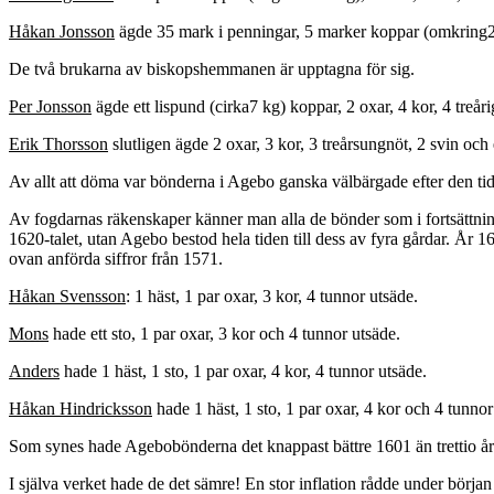
Håkan Jonsson
ägde 35 mark i penningar, 5 marker koppar (omkring2 kg
De två brukarna av biskopshemmanen är upptagna för sig.
Per Jonsson
ägde ett lispund (cirka7 kg) koppar, 2 oxar, 4 kor, 4 treår
Erik Thorsson
slutligen ägde 2 oxar, 3 kor, 3 treårsungnöt, 2 svin och
Av allt att döma var bönderna i Agebo ganska välbärgade efter den tid
Av fogdarnas räkenskaper känner man alla de bönder som i fortsättnin
1620-talet, utan Agebo bestod hela tiden till dess av fyra gårdar. År 
ovan anförda siffror från 1571.
Håkan Svensson
: 1 häst, 1 par oxar, 3 kor, 4 tunnor utsäde.
Mons
hade ett sto, 1 par oxar, 3 kor och 4 tunnor utsäde.
Anders
hade 1 häst, 1 sto, 1 par oxar, 4 kor, 4 tunnor utsäde.
Håkan Hindricksson
hade 1 häst, 1 sto, 1 par oxar, 4 kor och 4 tunnor
Som synes hade Agebobönderna det knappast bättre 1601 än trettio år 
I själva verket hade de det sämre! En stor inflation rådde under början