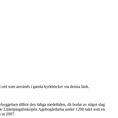
del ord som används i gamla kyrkböcker via denna länk.
yggelsen tillhör den tidiga medeltiden, då bodar av något slag
rvade Linköpingsbiskopen Agebogårdarna under 1200-talet som en
m ut 2007.