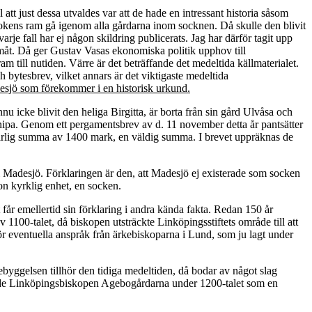
tt just dessa utvaldes var att de hade en intressant historia såsom
okens ram gå igenom alla gårdarna inom socknen. Då skulle den blivit
varje fall har ej någon skildring publicerats. Jag har därför tagit upp
ramåt. Då ger Gustav Vasas ekonomiska politik upphov till
 till nutiden. Värre är det beträffande det medeltida källmaterialet.
 bytesbrev, vilket annars är det viktigaste medeltida
desjö som förekommer i en historisk urkund.
u icke blivit den heliga Birgitta, är borta från sin gård Ulvåsa och
knipa. Genom ett pergamentsbrev av d. 11 november detta år pantsätter
en årlig summa av 1400 mark, en väldig summa. I brevet uppräknas de
i Madesjö. Förklaringen är den, att Madesjö ej existerade som socken
on kyrklig enhet, en socken.
får emellertid sin förklaring i andra kända fakta. Redan 150 år
100-talet, då biskopen utsträckte Linköpingsstiftets område till att
r eventuella anspråk från ärkebiskoparna i Lund, som ju lagt under
yggelsen tillhör den tidiga medeltiden, då bodar av något slag
rvade Linköpingsbiskopen Agebogårdarna under 1200-talet som en