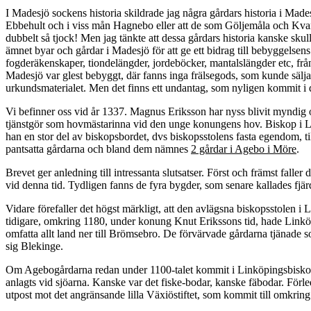
I Madesjö sockens historia skildrade jag några gårdars historia i Made
Ebbehult och i viss mån Hagnebo eller att de som Göljemåla och Kvar
dubbelt så tjock! Men jag tänkte att dessa gårdars historia kanske skulle
ämnet byar och gårdar i Madesjö för att ge ett bidrag till bebyggelsen
fogderäkenskaper, tiondelängder, jordeböcker, mantalslängder etc, från
Madesjö var glest bebyggt, där fanns inga frälsegods, som kunde säljas
urkundsmaterialet. Men det finns ett undantag, som nyligen kommit
Vi befinner oss vid år 1337. Magnus Eriksson har nyss blivit myndig oc
tjänstgör som hovmästarinna vid den unge konungens hov. Biskop i Link
han en stor del av biskopsbordet, dvs biskopsstolens fasta egendom, t
pantsatta gårdarna och bland dem nämnes
2 gårdar i Agebo i Möre
.
Brevet ger anledning till intressanta slutsatser. Först och främst falle
vid denna tid. Tydligen fanns de fyra bygder, som senare kallades fjä
Vidare förefaller det högst märkligt, att den avlägsna biskopsstolen i
tidigare, omkring 1180, under konung Knut Erikssons tid, hade Linköpi
omfatta allt land ner till Brömsebro. De förvärvade gårdarna tjänade
sig Blekinge.
Om Agebogårdarna redan under 1100-talet kommit i Linköpingsbiskopen
anlagts vid sjöarna. Kanske var det fiske-bodar, kanske fäbodar. Fö
utpost mot det angränsande lilla Växiöstiftet, som kommit till omkring