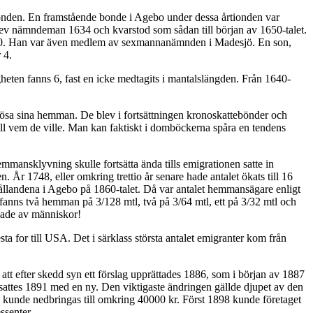
tionden. En framstående bonde i Agebo under dessa årtionden var
ev nämndeman 1634 och kvarstod som sådan till början av 1650-talet.
50. Han var även medlem av sexmannanämnden i Madesjö. En son,
 4.
heten fanns 6, fast en icke medtagits i mantalslängden. Från 1640-
nlösa sina hemman. De blev i fortsättningen kronoskattebönder och
ll vem de ville. Man kan faktiskt i domböckerna spåra en tendens
ansklyvning skulle fortsätta ända tills emigrationen satte in
År 1748, eller omkring trettio år senare hade antalet ökats till 16
hållandena i Agebo på 1860-talet. Då var antalet hemmansägare enligt
ns två hemman på 3/128 mtl, två på 3/64 mtl, ett på 3/32 mtl och
lade av människor!
for till USA. Det i särklass största antalet emigranter kom från
tt efter skedd syn ett förslag upprättades 1886, som i början av 1887
attes 1891 med en ny. Den viktigaste ändringen gällde djupet av den
unde nedbringas till omkring 40000 kr. Först 1898 kunde företaget
ssenter.