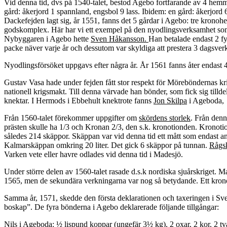
Vid denna tid, dvs på 1540-talet, bestod Agebo fortfarande av 4 he
gård: åkerjord 1 spannland, engsbol 9 lass. Ibidem: en gård: åkerjord
Dackefejden lagt sig, år 1551, fanns det 5 gårdar i Agebo: tre kron
godskomplex. Här har vi ett exempel på den nyodlingsverksamhet som i
Nybyggaren i Agebo hette
Sven Håkansson.
Han betalade endast 2 fy
packe näver varje år och dessutom var skyldiga att prestera 3 dagsver
Nyodlingsförsöket uppgavs efter några år. År 1561 fanns åter endast 4
Gustav Vasa hade under fejden fått stor respekt för Möreböndernas kr
nationell krigsmakt. Till denna värvade han bönder, som fick sig till
knektar. I Hermods i Ebbehult knektrote fanns
Jon Skilpa
i Ageboda, s
Från 1560-talet förekommer uppgifter om
skördens storlek
. Från denn
prästen skulle ha 1/3 och Kronan 2/3, den s.k. kronotionden. Kronoti
således 214 skäppor. Skäppan var vid denna tid ett mått som endast a
Kalmarskäppan omkring 20 liter. Det gick 6 skäppor på tunnan.
Rågs
Varken vete eller havre odlades vid denna tid i Madesjö.
Under större delen av 1560-talet rasade d.s.k nordiska sjuårskriget. M
1565, men de sekundära verkningarna var nog så betydande. Ett kron
Samma år, 1571, skedde den första deklarationen och taxeringen i Sveri
boskap”. De fyra bönderna i Agebo deklarerade följande tillgångar:
Nils i Ageboda
: ½ lispund koppar (ungefär 3½ kg), 2 oxar, 2 kor, 2 två