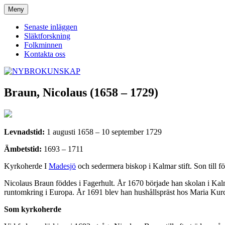
Hoppa
Meny
NYBROKUNSKAP
till
innehåll
Senaste inläggen
Släktforskning
Folkminnen
Kontakta oss
Braun, Nicolaus (1658 – 1729)
Levnadstid:
1 augusti 1658 – 10 september 1729
Ämbetstid:
1693 – 1711
Kyrkoherde I
Madesjö
och sedermera biskop i Kalmar stift. Son till f
Nicolaus Braun föddes i Fagerhult. År 1670 började han skolan i Kalm
runtomkring i Europa. År 1691 blev han hushållspräst hos Maria Kur
Som kyrkoherde