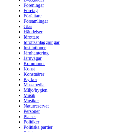
Föreningar
Företag
Författare
Församlingar
Glas
Händelser
Idrottare
Idrottsanläggningar
Institutioner
Järnhantering
Järnvägar
Kommuner
Konst
Konstnärer
Kyrkor
Massmedia
Miljö/hygien
Musik
Musiker
Naturreservat
Personer
Platser
Politiker
Politiska partier