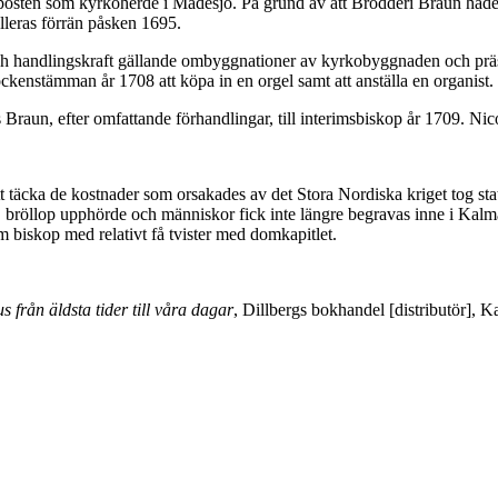
 posten som kyrkoherde i Madesjö. På grund av att Brodderi Braun hade d
lleras förrän påsken 1695.
h handlingskraft gällande ombyggnationer av kyrkobyggnaden och präst
ockenstämman år 1708 att köpa in en orgel samt att anställa en organist.
aun, efter omfattande förhandlingar, till interimsbiskop år 1709. Nicol
att täcka de kostnader som orsakades av det Stora Nordiska kriget tog 
 bröllop upphörde och människor fick inte längre begravas inne i Kalmar 
m biskop med relativt få tvister med domkapitlet.
s från äldsta tider till våra dagar
, Dillbergs bokhandel [distributör], 