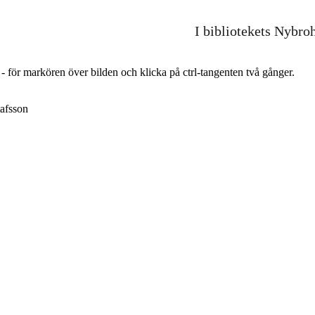
I bibliotekets Nybro
r - för markören över bilden och klicka på ctrl-tangenten två gånger.
afsson