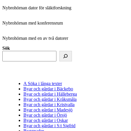
Nybrohörnan dator för släktforskning
Nybrohörnan med konferensrum
Nybrohörnan med en av två datorer
Sök
A Söka i långa texter
Byar och gårdar i Bäckebo
Byar och gårdar i Hälleberga
Byar och gårdar i Kråksmåla
Byar och gårdar i Kristvalla
Byar och gårdar i Madesjö
Byar och gårdar i Örsjö
Byar och gårdar i Oskar
Byar och gårdar i S:t Sigfrid
Byggnader