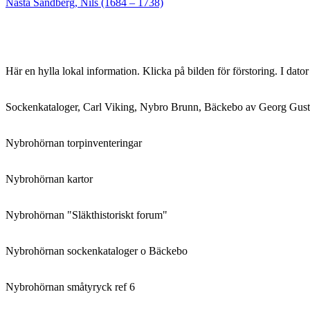
Nästa
inlägg:
Nästa
Sandberg, Nils (1684 – 1738)
inlägg:
Här en hylla lokal information. Klicka på bilden för förstoring. I dato
Sockenkataloger, Carl Viking, Nybro Brunn, Bäckebo av Georg Gust
Nybrohörnan torpinventeringar
Nybrohörnan kartor
Nybrohörnan "Släkthistoriskt forum"
Nybrohörnan sockenkataloger o Bäckebo
Nybrohörnan småtyryck ref 6