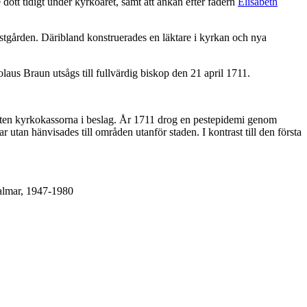
ött tidigt under kyrkoåret, samt att änkan efter fadern
Elisabeth
gården. Däribland konstruerades en läktare i kyrkan och nya
aus Braun utsågs till fullvärdig biskop den 21 april 1711.
staten kyrkokassorna i beslag. År 1711 drog en pestepidemi genom
utan hänvisades till områden utanför staden. I kontrast till den första
Kalmar, 1947-1980