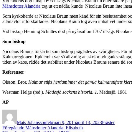
Vid faderns död i maj 1693 utsågs Nicolaus Braun till efterträdare på
Månsdotter Alandria
tog ut ett nådår, kunde Nicolaus Braun inte insta
Som kyrkoherde är Nicolaus Braun mest känd för sin beslutsamhet oc
altartavlor införskaffades. Nicolaus Braun tog även initiativet under s
Vid biskop Henning Schüttes död på nyårsafton 1707 utsågs Nicolaus Br
Som biskop
Nicolaus Brauns första tid som biskop präglades av svårigheter. För 
Kalmarregionen. Epidemin var så allvarlig att skolor tvingades stänga,
tiden av kaos, rådde det stabilitet under Nicolaus Brauns senare tid so
Referenser
Olsson, Bror,
Kalmar stifts herdaminne: det gamla kalmarstiftets kleru
Westmar, Helge (red.),
Madesjö sockens historia. 1
, Madesjö, 1961
AP
Författare
Publicerat
Kategorier
den
Mats Johansson
februari 9, 2015
april 13, 2023
Präster
Inläggsnavigering
Föregående
Föregående
Månsdotter Alandria, Elisabeth