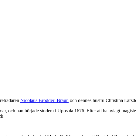
öreträdaren
Nicolaus Brodderi Braun
och dennes hustru Christina Larsdo
ar, och han började studera i Uppsala 1676. Efter att ha avlagt magist
ck.