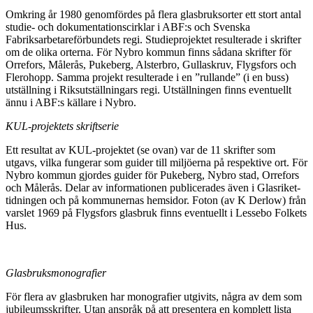
Omkring år 1980 genomfördes på flera glasbruksorter ett stort antal
studie- och dokumentationscirklar i ABF:s och Svenska
Fabriksarbetareförbundets regi. Studieprojektet resulterade i skrifter
om de olika orterna. För Nybro kommun finns sådana skrifter för
Orrefors, Målerås, Pukeberg, Alsterbro, Gullaskruv, Flygsfors och
Flerohopp. Samma projekt resulterade i en ”rullande” (i en buss)
utställning i Riksutställningars regi. Utställningen finns eventuellt
ännu i ABF:s källare i Nybro.
KUL-projektets skriftserie
Ett resultat av KUL-projektet (se ovan) var de 11 skrifter som
utgavs, vilka fungerar som guider till miljöerna på respektive ort. För
Nybro kommun gjordes guider för Pukeberg, Nybro stad, Orrefors
och Målerås. Delar av informationen publicerades även i Glasriket-
tidningen och på kommunernas hemsidor. Foton (av K Derlow) från
varslet 1969 på Flygsfors glasbruk finns eventuellt i Lessebo Folkets
Hus.
Glasbruksmonografier
För flera av glasbruken har monografier utgivits, några av dem som
jubileumsskrifter. Utan anspråk på att presentera en komplett lista