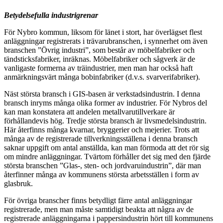
Betydelsefulla industrigrenar
För Nybro kommun, liksom för länet i stort, har överlägset flest
anläggningar registrerats i trävarubranschen, i synnerhet om även
branschen ”Övrig industri”, som består av möbelfabriker och
tändsticksfabriker, inräknas. Möbelfabriker och sågverk är de
vanligaste formerna av träindustrier, men man har också haft
anmärkningsvärt många bobinfabriker (d.v.s. svarverifabriker).
Näst största bransch i GIS-basen är verkstadsindustrin. I denna
bransch inryms många olika former av industrier. För Nybros del
kan man konstatera att andelen metallvarutillverkare är
förhållandevis hög. Tredje största bransch är livsmedelsindustrin.
Här återfinns många kvarnar, bryggerier och mejerier. Trots att
många av de registrerade tillverkningsställena i denna bransch
saknar uppgift om antal anställda, kan man förmoda att det rör sig
om mindre anläggningar. Tvärtom förhåller det sig med den fjärde
största branschen ”Glas-, sten- och jordvaruindustrin”, där man
återfinner många av kommunens största arbetsställen i form av
glasbruk.
För övriga branscher finns betydligt färre antal anläggningar
registrerade, men man måste samtidigt beakta att några av de
registrerade anläggningarna i pappersindustrin hört till kommunens