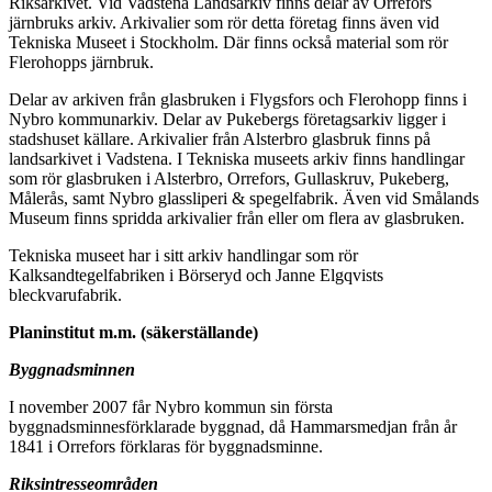
Riksarkivet. Vid Vadstena Landsarkiv finns delar av Orrefors
järnbruks arkiv. Arkivalier som rör detta företag finns även vid
Tekniska Museet i Stockholm. Där finns också material som rör
Flerohopps järnbruk.
Delar av arkiven från glasbruken i Flygsfors och Flerohopp finns i
Nybro kommunarkiv. Delar av Pukebergs företagsarkiv ligger i
stadshuset källare. Arkivalier från Alsterbro glasbruk finns på
landsarkivet i Vadstena. I Tekniska museets arkiv finns handlingar
som rör glasbruken i Alsterbro, Orrefors, Gullaskruv, Pukeberg,
Målerås, samt Nybro glassliperi & spegelfabrik. Även vid Smålands
Museum finns spridda arkivalier från eller om flera av glasbruken.
Tekniska museet har i sitt arkiv handlingar som rör
Kalksandtegelfabriken i Börseryd och Janne Elgqvists
bleckvarufabrik.
Planinstitut m.m. (säkerställande)
Byggnadsminnen
I november 2007 får Nybro kommun sin första
byggnadsminnesförklarade byggnad, då Hammarsmedjan från år
1841 i Orrefors förklaras för byggnadsminne.
Riksintresseområden