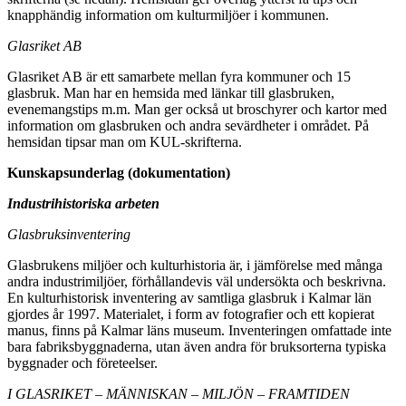
knapphändig information om kulturmiljöer i kommunen.
Glasriket AB
Glasriket AB är ett samarbete mellan fyra kommuner och 15
glasbruk. Man har en hemsida med länkar till glasbruken,
evenemangstips m.m. Man ger också ut broschyrer och kartor med
information om glasbruken och andra sevärdheter i området. På
hemsidan tipsar man om KUL-skrifterna.
Kunskapsunderlag (dokumentation)
Industrihistoriska arbeten
Glasbruksinventering
Glasbrukens miljöer och kulturhistoria är, i jämförelse med många
andra industrimiljöer, förhållandevis väl undersökta och beskrivna.
En kulturhistorisk inventering av samtliga glasbruk i Kalmar län
gjordes år 1997. Materialet, i form av fotografier och ett kopierat
manus, finns på Kalmar läns museum. Inventeringen omfattade inte
bara fabriksbyggnaderna, utan även andra för bruksorterna typiska
byggnader och företeelser.
I GLASRIKET – MÄNNISKAN – MILJÖN – FRAMTIDEN