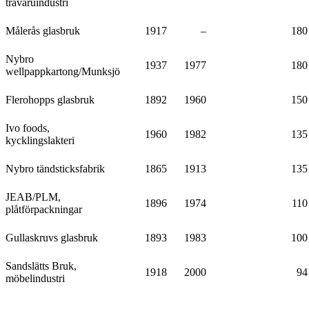
trävaruindustri
Målerås glasbruk
1917
–
180
Nybro
1937
1977
180
wellpappkartong/Munksjö
Flerohopps glasbruk
1892
1960
150
Ivo foods,
1960
1982
135
kycklingslakteri
Nybro tändsticksfabrik
1865
1913
135
JEAB/PLM,
1896
1974
110
plåtförpackningar
Gullaskruvs glasbruk
1893
1983
100
Sandslätts Bruk,
1918
2000
94
möbelindustri