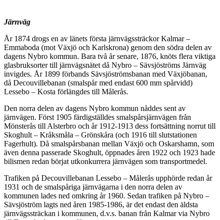
Järnväg
År 1874 drogs en av länets första järnvägssträckor Kalmar –
Emmaboda (mot Växjö och Karlskrona) genom den södra delen av
dagens Nybro kommun. Bara två år senare, 1876, knöts flera viktiga
glasbruksorter till järnvägsnätet då Nybro – Sävsjöströms Järnväg
invigdes. År 1899 förbands Sävsjöströmsbanan med Växjöbanan,
då Decouvillebanan (smalspår med endast 600 mm spårvidd)
Lessebo – Kosta förlängdes till Målerås.
Den norra delen av dagens Nybro kommun nåddes sent av
järnvägen. Först 1905 färdigställdes smalspårsjärnvägen från
Mönsterås till Alsterbro och år 1912-1913 dess fortsättning norrut till
Skoghult – Kråksmåla – Grönskåra (och 1916 till slutstationen
Fagerhult). Då smalspårsbanan mellan Växjö och Oskarshamn, som
även denna passerade Skoghult, öppnades åren 1922 och 1923 hade
bilismen redan börjat utkonkurrera järnvägen som transportmedel.
Trafiken på Decouvillebanan Lessebo – Målerås upphörde redan år
1931 och de smalspåriga järnvägarna i den norra delen av
kommunen lades ned omkring år 1960. Sedan trafiken på Nybro –
Sävsjöström lagts ned åren 1985-1986, är det endast den äldsta
järnvägssträckan i kommunen, d.v.s. banan från Kalmar via Nybro