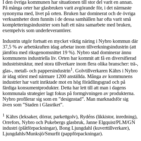
I den övriga kommunen har situationen till stor del varit en annan.
På många orter har glasbruken varit avgörande för, i det närmaste
synonyma med, livet på orten. Bruken har dominerat och de övriga
verksamheter dom funnits i de dessa samhällen har ofta varit små
kompletteringsindustrier som haft ett nära samarbete med bruken,
exempelvis som underleverantörer.
Industrin utgör fortsatt en mycket viktig näring i Nybro kommun där
37,5 % av arbetskraften idag arbetar inom tillverkningsindustrin (att
jämföra med riksgenomsnittet 19 %). Nybro stad dominerar ännu
kommunens industriella liv. Orten har kommit att få en diversifierad
industristruktur, med stora tillverkare inom flera olika branscher: trä-,
1
glas-, metall- och pappersindustrin
. Golvtillverkaren Kährs i Nybro
är idag störst med närmare 1200 anställda. Många av kommunens
industrier har varit inriktade mot en hög förädlingsgrad och på
färdiga konsumentprodukter. Detta har lett till att man i dagens
kommunala strategier lagt fokus på formgivningen av produkterna.
Nybro profilerar sig som en ”designstad”. Man marknadsför sig
även som ”Staden i Glasriket”.
1
Kährs (leksaker, dörrar, parkettgolv), Rydéns (likkistor, inredning),
Orrefors, Nybro och Pukebergs glasbruk, Janne Elgquist/PLM/GN
industri (plåtförpackningar), Bong Ljungdahl (kuverttillverkare),
Ljungdahls/Munksjö/Smurfit (pappförpackningar).