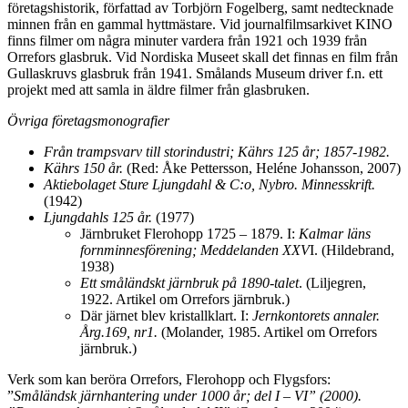
företagshistorik, författad av Torbjörn Fogelberg, samt nedtecknade
minnen från en gammal hyttmästare. Vid journalfilmsarkivet KINO
finns filmer om några minuter vardera från 1921 och 1939 från
Orrefors glasbruk. Vid Nordiska Museet skall det finnas en film från
Gullaskruvs glasbruk från 1941. Smålands Museum driver f.n. ett
projekt med att samla in äldre filmer från glasbruken.
Övriga företagsmonografier
Från trampsvarv till storindustri; Kährs 125 år; 1857-1982.
Kährs 150 år.
(Red: Åke Pettersson, Heléne Johansson, 2007)
Aktiebolaget Sture Ljungdahl & C:o, Nybro. Minnesskrift.
(1942)
Ljungdahls 125 år.
(1977)
Järnbruket Flerohopp 1725 – 1879. I:
Kalmar läns
fornminnesförening; Meddelanden
XXV
I. (Hildebrand,
1938)
Ett småländskt järnbruk på 1890-talet
. (Liljegren,
1922. Artikel om Orrefors järnbruk.)
Där järnet blev kristallklart. I:
Jernkontorets annaler.
Årg.169, nr1.
(Molander, 1985. Artikel om Orrefors
järnbruk.)
Verk som kan beröra Orrefors, Flerohopp och Flygsfors:
”
Småländsk järnhantering under 1000 år; del I – VI” (2000).