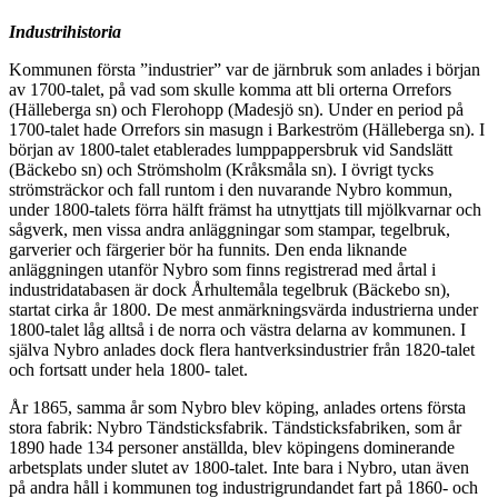
Industrihistoria
Kommunen första ”industrier” var de järnbruk som anlades i början
av 1700-talet, på vad som skulle komma att bli orterna Orrefors
(Hälleberga sn) och Flerohopp (Madesjö sn). Under en period på
1700-talet hade Orrefors sin masugn i Barkeström (Hälleberga sn). I
början av 1800-talet etablerades lumppappersbruk vid Sandslätt
(Bäckebo sn) och Strömsholm (Kråksmåla sn). I övrigt tycks
strömsträckor och fall runtom i den nuvarande Nybro kommun,
under 1800-talets förra hälft främst ha utnyttjats till mjölkvarnar och
sågverk, men vissa andra anläggningar som stampar, tegelbruk,
garverier och färgerier bör ha funnits. Den enda liknande
anläggningen utanför Nybro som finns registrerad med årtal i
industridatabasen är dock Århultemåla tegelbruk (Bäckebo sn),
startat cirka år 1800. De mest anmärkningsvärda industrierna under
1800-talet låg alltså i de norra och västra delarna av kommunen. I
själva Nybro anlades dock flera hantverksindustrier från 1820-talet
och fortsatt under hela 1800- talet.
År 1865, samma år som Nybro blev köping, anlades ortens första
stora fabrik: Nybro Tändsticksfabrik. Tändsticksfabriken, som år
1890 hade 134 personer anställda, blev köpingens dominerande
arbetsplats under slutet av 1800-talet. Inte bara i Nybro, utan även
på andra håll i kommunen tog industrigrundandet fart på 1860- och