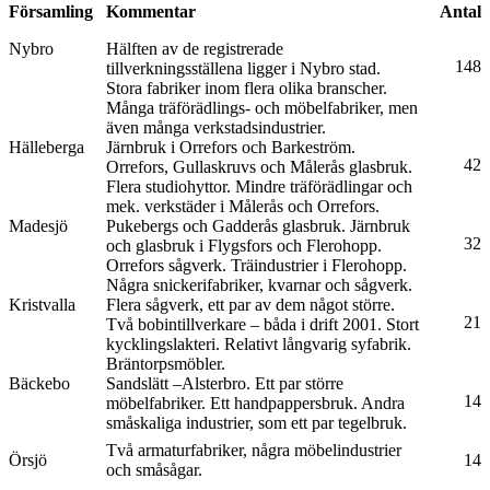
Församling
Kommentar
Antal
Nybro
Hälften av de registrerade
148
tillverkningsställena ligger i Nybro stad.
Stora fabriker inom flera olika branscher.
Många träförädlings- och möbelfabriker, men
även många verkstadsindustrier.
Hälleberga
Järnbruk i Orrefors och Barkeström.
42
Orrefors, Gullaskruvs och Målerås glasbruk.
Flera studiohyttor. Mindre träförädlingar och
mek. verkstäder i Målerås och Orrefors.
Madesjö
Pukebergs och Gadderås glasbruk. Järnbruk
32
och glasbruk i Flygsfors och Flerohopp.
Orrefors sågverk. Träindustrier i Flerohopp.
Några snickerifabriker, kvarnar och sågverk.
Kristvalla
Flera sågverk, ett par av dem något större.
21
Två bobintillverkare – båda i drift 2001. Stort
kycklingslakteri. Relativt långvarig syfabrik.
Bräntorpsmöbler.
Bäckebo
Sandslätt –Alsterbro. Ett par större
14
möbelfabriker. Ett handpappersbruk. Andra
småskaliga industrier, som ett par tegelbruk.
Två armaturfabriker, några möbelindustrier
Örsjö
14
och småsågar.