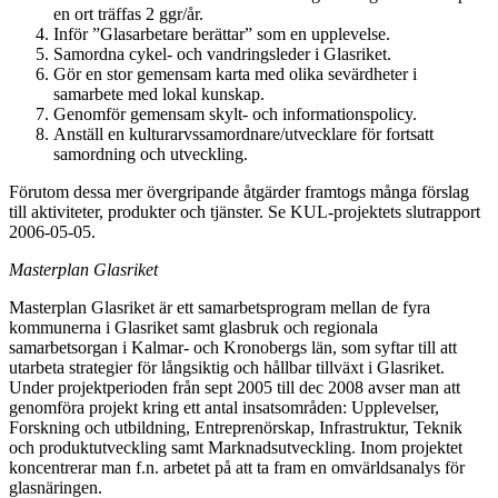
en ort träffas 2 ggr/år.
Inför ”Glasarbetare berättar” som en upplevelse.
Samordna cykel- och vandringsleder i Glasriket.
Gör en stor gemensam karta med olika sevärdheter i
samarbete med lokal kunskap.
Genomför gemensam skylt- och informationspolicy.
Anställ en kulturarvssamordnare/utvecklare för fortsatt
samordning och utveckling.
Förutom dessa mer övergripande åtgärder framtogs många förslag
till aktiviteter, produkter och tjänster. Se KUL-projektets slutrapport
2006-05-05.
Masterplan Glasriket
Masterplan Glasriket är ett samarbetsprogram mellan de fyra
kommunerna i Glasriket samt glasbruk och regionala
samarbetsorgan i Kalmar- och Kronobergs län, som syftar till att
utarbeta strategier för långsiktig och hållbar tillväxt i Glasriket.
Under projektperioden från sept 2005 till dec 2008 avser man att
genomföra projekt kring ett antal insatsområden: Upplevelser,
Forskning och utbildning, Entreprenörskap, Infrastruktur, Teknik
och produktutveckling samt Marknadsutveckling. Inom projektet
koncentrerar man f.n. arbetet på att ta fram en omvärldsanalys för
glasnäringen.