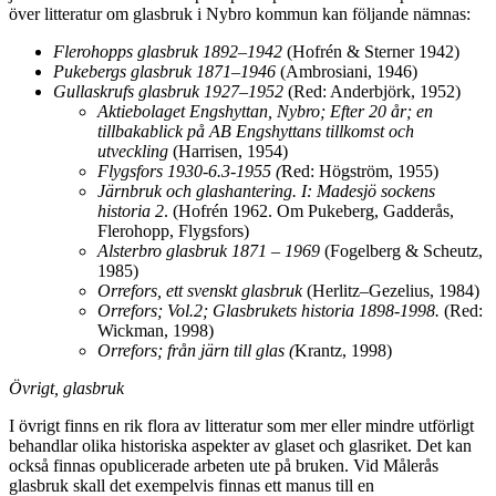
över litteratur om glasbruk i Nybro kommun kan följande nämnas:
Flerohopps glasbruk 1892–1942
(Hofrén & Sterner 1942)
Pukebergs glasbruk 1871–1946
(Ambrosiani, 1946)
Gullaskrufs glasbruk 1927–1952
(Red: Anderbjörk, 1952)
Aktiebolaget Engshyttan, Nybro; Efter 20 år; en
tillbakablick på AB Engshyttans
tillkomst och
utveckling
(Harrisen, 1954)
Flygsfors 1930-6.3-1955 (
Red: Högström, 1955)
Järnbruk och glashantering. I: Madesjö sockens
historia 2
. (Hofrén 1962. Om Pukeberg, Gadderås,
Flerohopp, Flygsfors)
Alsterbro glasbruk 1871 – 1969
(Fogelberg & Scheutz,
1985)
Orrefors, ett svenskt glasbruk
(Herlitz–Gezelius, 1984)
Orrefors; Vol.2; Glasbrukets historia 1898-1998.
(Red:
Wickman, 1998)
Orrefors; från järn till glas (
Krantz, 1998)
Övrigt, glasbruk
I övrigt finns en rik flora av litteratur som mer eller mindre utförligt
behandlar olika historiska aspekter av glaset och glasriket. Det kan
också finnas opublicerade arbeten ute på bruken. Vid Målerås
glasbruk skall det exempelvis finnas ett manus till en