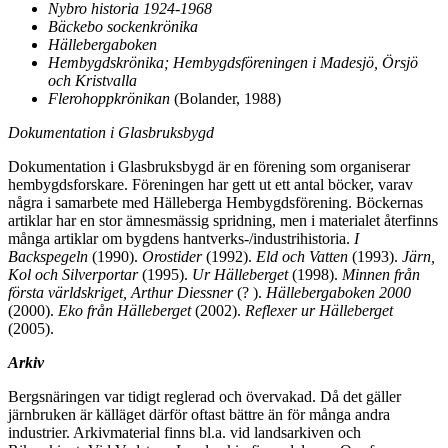
Nybro historia 1924-1968
Bäckebo sockenkrönika
Hällebergaboken
Hembygdskrönika; Hembygdsföreningen i Madesjö, Örsjö
och Kristvalla
Flerohoppkrönikan
(Bolander, 1988)
Dokumentation i Glasbruksbygd
Dokumentation i Glasbruksbygd är en förening som organiserar
hembygdsforskare. Föreningen har gett ut ett antal böcker, varav
några i samarbete med Hälleberga Hembygdsförening. Böckernas
artiklar har en stor ämnesmässig spridning, men i materialet återfinns
många artiklar om bygdens hantverks-/industrihistoria.
I
Backspegeln
(1990).
Orostider
(1992).
Eld och Vatten
(1993).
Järn,
Kol och Silverportar
(1995).
Ur Hälleberget
(1998).
Minnen från
första världskriget, Arthur Diessner
(? ).
Hällebergaboken 2000
(2000).
Eko från Hälleberget
(2002).
Reflexer ur Hälleberget
(2005).
Arkiv
Bergsnäringen var tidigt reglerad och övervakad. Då det gäller
järnbruken är källäget därför oftast bättre än för många andra
industrier. Arkivmaterial finns bl.a. vid landsarkiven och