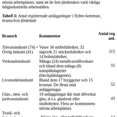
största arbetsplatser, samt att de fem järnbruken varit viktiga
tidigindustriella arbetsställen.
Tabell 3;
Antal registrerade anläggningar i Nybro kommun,
branschvis fördelade
Antal reg
Bransch
Kommentar
anl.
Trävaruindustri (74) +
Varav 36 möbelfabriker, 32
115
Övrig industri (41)
sågverk 21 snickerifabriker och
14 bobinfabriker.
Verkstadsindustri
Många (24) metallvarutillverkare
55
och bland dem många (8)
tunnplåtslagerier
(bleckplåtslagerier).
Livsmedelsindustri
Bland dem 17 bryggerier och 15
52
kvarnar. De flesta små
anläggningar.
Glas-, sten- och
19 anläggningar där man tillverkat
43
jordvaruindustri
glas, d.v.s. glasbruk eller
studiohyttor. Flera av kommunens
största arbetsplatser.
Textil- och