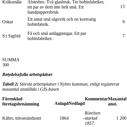
Kråksmåla
Alsterbro. Två glasbruk. Tre bobinfabriker,
13
ett par av dem inte helt små. Ett
handpappersbruk.
Ett antal små sågverk och en kortvarig
Oskar
9
bobinfabrik.
Få och små anläggningar. Ett par
S:t Sigfrid
7
bobinfabriker.
SUM
300
Betydelsefulla arbetsplatser
Tabell 2;
Största arbetsplatser i Nybro kommun, enligt registrerat
maxantal anställda i GIS-basen
Förenklad
Kommentar
Maxantal
Anlagd
Nedlagd
företagsbenämning
anst.
Rörelsen
Kährs, trävaruindustri
1864
–
startad
1 200
1857.