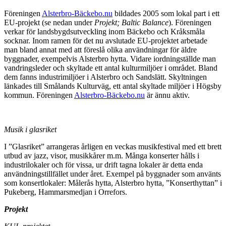
Föreningen
Alsterbro-Bäckebo.nu
bildades 2005 som lokal part i ett
EU-projekt (se nedan
under
Projekt; Baltic Balance
). Föreningen
verkar för landsbygdsutveckling inom Bäckebo och Kråksmåla
socknar. Inom ramen för det nu avslutade EU-projektet arbetade
man bland annat med att föreslå olika användningar för äldre
byggnader, exempelvis Alsterbro hytta. Vidare iordningställde man
vandringsleder och skyltade ett antal kulturmiljöer i området. Bland
dem fanns industrimiljöer i Alsterbro och Sandslätt. Skyltningen
länkades till Smålands Kulturväg, ett antal skyltade miljöer i Högsby
kommun. Föreningen
Alsterbro-Bäckebo.nu
är ännu aktiv.
Musik i glasriket
I ”Glasriket” arrangeras årligen en veckas musikfestival med ett brett
utbud av jazz, visor, musikkårer m.m. Många konserter hålls i
industrilokaler och för vissa, ur drift tagna lokaler är detta enda
användningstillfället under året. Exempel på byggnader som använts
som konsertlokaler: Målerås hytta, Alsterbro hytta, ”Konserthyttan” i
Pukeberg, Hammarsmedjan i Orrefors.
Projekt