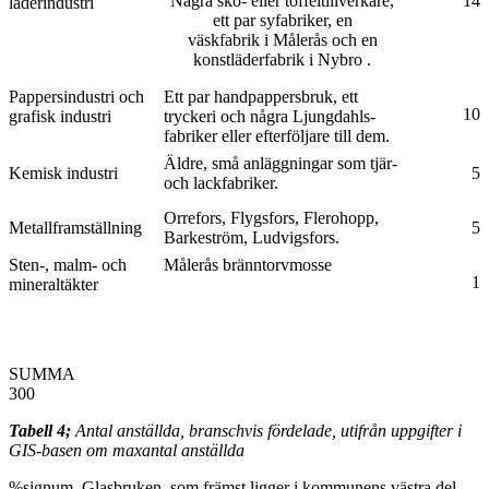
Några sko- eller toffeltillverkare,
14
läderindustri
ett par syfabriker, en
väskfabrik i Målerås och en
konstläderfabrik i Nybro .
Pappersindustri och
Ett par handpappersbruk, ett
10
grafisk industri
tryckeri och några Ljungdahls-
fabriker eller efterföljare till dem.
Äldre, små anläggningar som tjär-
Kemisk industri
5
och lackfabriker.
Orrefors, Flygsfors, Flerohopp,
Metallframställning
5
Barkeström, Ludvigsfors.
Sten-, malm- och
Målerås bränntorvmosse
1
mineraltäkter
SUM
300
Tabell 4;
Antal anställda, branschvis fördelade, utifrån uppgifter i
GIS-basen om maxantal anställda
%signum. Glasbruken, som främst ligger i kommunens västra del,