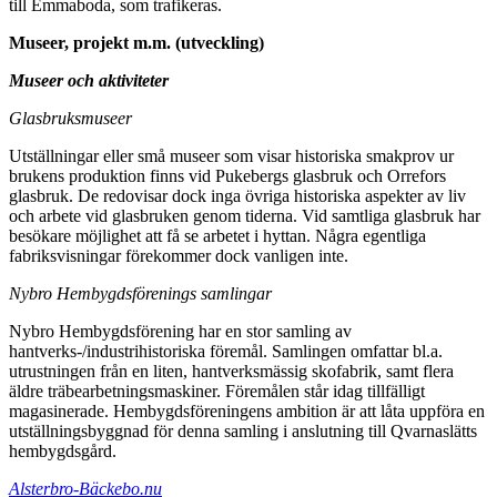
till Emmaboda, som trafikeras.
Museer, projekt m.m. (utveckling)
Museer och aktiviteter
Glasbruksmuseer
Utställningar eller små museer som visar historiska smakprov ur
brukens produktion finns vid Pukebergs glasbruk och Orrefors
glasbruk. De redovisar dock inga övriga historiska aspekter av liv
och arbete vid glasbruken genom tiderna. Vid samtliga glasbruk har
besökare möjlighet att få se arbetet i hyttan. Några egentliga
fabriksvisningar förekommer dock vanligen inte.
Nybro Hembygdsförenings samlingar
Nybro Hembygdsförening har en stor samling av
hantverks-/industrihistoriska föremål. Samlingen omfattar bl.a.
utrustningen från en liten, hantverksmässig skofabrik, samt flera
äldre träbearbetningsmaskiner. Föremålen står idag tillfälligt
magasinerade. Hembygdsföreningens ambition är att låta uppföra en
utställningsbyggnad för denna samling i anslutning till Qvarnaslätts
hembygdsgård.
Alsterbro-Bäckebo.nu