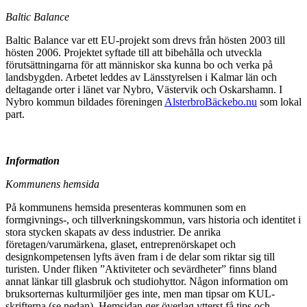
Baltic Balance
Baltic Balance var ett EU-projekt som drevs från hösten 2003 till
hösten 2006. Projektet syftade till att bibehålla och utveckla
förutsättningarna för att människor ska kunna bo och verka på
landsbygden. Arbetet leddes av Länsstyrelsen i Kalmar län och
deltagande orter i länet var Nybro, Västervik och Oskarshamn. I
Nybro kommun bildades föreningen
Alsterbro­Bäckebo.nu
som lokal
part.
Information
Kommunens hemsida
På kommunens hemsida presenteras kommunen som en
formgivnings-, och tillverkningskommun, vars historia och identitet i
stora stycken skapats av dess industrier. De anrika
företagen/varumärkena, glaset, entreprenörskapet och
designkompetensen lyfts även fram i de delar som riktar sig till
turisten. Under fliken ”Aktiviteter och sevärdheter” finns bland
annat länkar till glasbruk och studiohyttor. Någon information om
bruksorternas kulturmiljöer ges inte, men man tipsar om KUL-
skrifterna (se nedan). Hemsidan ger överlag ytterst få tips och