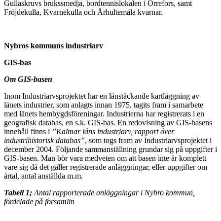
Gullaskruvs brukssmedja, bordtennislokalen i Orrefors, samt
Fröjdekulla, Kvarnekulla och Århultemåla kvarnar.
Nybros kommuns industriarv
GIS-bas
Om GIS-basen
Inom Industriarvsprojektet har en länstäckande kartläggning av
länets industrier, som anlagts innan 1975, tagits fram i samarbete
med länets hembygdsföreningar. Industrierna har registrerats i en
geografisk databas, en s.k. GIS-bas. En redovisning av GIS-basens
innehåll finns i
”Kalmar läns industriarv, rapport över
industrihistorisk databas”
, som togs fram av Industriarvsprojektet i
december 2004. Följande sammanställning grundar sig på uppgifter i
GIS-basen. Man bör vara medveten om att basen inte är komplett
vare sig då det gäller registrerade anläggningar, eller uppgifter om
årtal, antal anställda m.m.
Tabell 1;
Antal rapporterade anläggningar i Nybro kommun,
fördelade på församlin