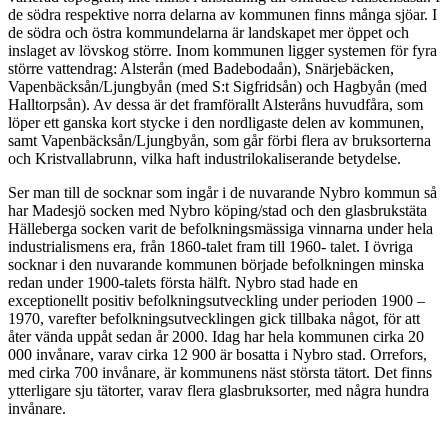
de södra respektive norra delarna av kommunen finns många sjöar. I
de södra och östra kommundelarna är landskapet mer öppet och
inslaget av lövskog större. Inom kommunen ligger systemen för fyra
större vattendrag: Alsterån (med Badebodaån), Snärjebäcken,
Vapenbäcksån/Ljungbyån (med S:t Sigfridsån) och Hagbyån (med
Halltorpsån). Av dessa är det framförallt Alsteråns huvudfåra, som
löper ett ganska kort stycke i den nordligaste delen av kommunen,
samt Vapenbäcksån/Ljungbyån, som går förbi flera av bruksorterna
och Kristvallabrunn, vilka haft industrilokaliserande betydelse.
Ser man till de socknar som ingår i de nuvarande Nybro kommun så
har Madesjö socken med Nybro köping/stad och den glasbrukstäta
Hälleberga socken varit de befolkningsmässiga vinnarna under hela
industrialismens era, från 1860-talet fram till 1960- talet. I övriga
socknar i den nuvarande kommunen började befolkningen minska
redan under 1900-talets första hälft. Nybro stad hade en
exceptionellt positiv befolkningsutveckling under perioden 1900 –
1970, varefter befolkningsutvecklingen gick tillbaka något, för att
åter vända uppåt sedan år 2000. Idag har hela kommunen cirka 20
000 invånare, varav cirka 12 900 är bosatta i Nybro stad. Orrefors,
med cirka 700 invånare, är kommunens näst största tätort. Det finns
ytterligare sju tätorter, varav flera glasbruksorter, med några hundra
invånare.