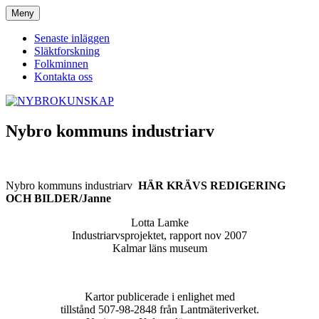
Hoppa
Meny
NYBROKUNSKAP
till
innehåll
Senaste inläggen
Släktforskning
Folkminnen
Kontakta oss
Nybro kommuns industriarv
Nybro kommuns industriarv
HÄR KRÄVS REDIGERING
OCH BILDER/Janne
Lotta Lamke
Industriarvsprojektet, rapport nov 2007
Kalmar läns museum
Kartor publicerade i enlighet med
tillstånd 507-98-2848 från Lantmäteriverket.