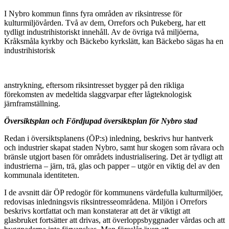
I Nybro kommun finns fyra områden av riksintresse för
kulturmiljövården. Två av dem, Orrefors och Pukeberg, har ett
tydligt industrihistoriskt innehåll. Av de övriga två miljöerna,
Kråksmåla kyrkby och Bäckebo kyrkslätt, kan Bäckebo sägas ha en
industrihistorisk
anstrykning, eftersom riksintresset bygger på den rikliga
förekomsten av medeltida slaggvarpar efter lågteknologisk
järnframställning.
Översiktsplan och Fördjupad översiktsplan för Nybro stad
Redan i översiktsplanens (ÖP:s) inledning, beskrivs hur hantverk
och industrier skapat staden Nybro, samt hur skogen som råvara och
bränsle utgjort basen för områdets industrialisering. Det är tydligt att
industrierna – järn, trä, glas och papper – utgör en viktig del av den
kommunala identiteten.
I de avsnitt där ÖP redogör för kommunens värdefulla kulturmiljöer,
redovisas inledningsvis riksintresseområdena. Miljön i Orrefors
beskrivs kortfattat och man konstaterar att det är viktigt att
glasbruket fortsätter att drivas, att överloppsbyggnader vårdas och att