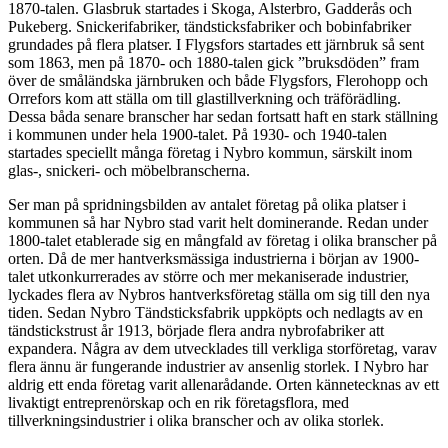
1870-talen. Glasbruk startades i Skoga, Alsterbro, Gadderås och
Pukeberg. Snickerifabriker, tändsticksfabriker och bobinfabriker
grundades på flera platser. I Flygsfors startades ett järnbruk så sent
som 1863, men på 1870- och 1880-talen gick ”bruksdöden” fram
över de småländska järnbruken och både Flygsfors, Flerohopp och
Orrefors kom att ställa om till glastillverkning och träförädling.
Dessa båda senare branscher har sedan fortsatt haft en stark ställning
i kommunen under hela 1900-talet. På 1930- och 1940-talen
startades speciellt många företag i Nybro kommun, särskilt inom
glas-, snickeri- och möbelbranscherna.
Ser man på spridningsbilden av antalet företag på olika platser i
kommunen så har Nybro stad varit helt dominerande. Redan under
1800-talet etablerade sig en mångfald av företag i olika branscher på
orten. Då de mer hantverksmässiga industrierna i början av 1900-
talet utkonkurrerades av större och mer mekaniserade industrier,
lyckades flera av Nybros hantverksföretag ställa om sig till den nya
tiden. Sedan Nybro Tändsticksfabrik uppköpts och nedlagts av en
tändstickstrust år 1913, började flera andra nybrofabriker att
expandera. Några av dem utvecklades till verkliga storföretag, varav
flera ännu är fungerande industrier av ansenlig storlek. I Nybro har
aldrig ett enda företag varit allenarådande. Orten kännetecknas av ett
livaktigt entreprenörskap och en rik företagsflora, med
tillverkningsindustrier i olika branscher och av olika storlek.