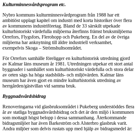
Kulturminnesvårdsprogram etc.
Nybro kommuns kulturminnesvårdprogram från 1988 har ett
ambitiöst upplagt kapitel om industri med korta historiker över flera
av kommunens industriföretag. Bland de 33 särskilt utpekade
kulturhistoriskt värdefulla miljöerna återfinns främst bruksmiljöerna
Orrefors, Flygsfors, Flerohopp och Pukeberg. En del av de övriga
miljöerna har anknytning till äldre industriell verksamhet,
exempelvis Skoga – Strömshultsområdet.
För Orrefors samhälle föreligger en kulturhistorisk utredning gjord
av Kalmar läns museum år 1981. Utredningen utpekar ett stort antal
byggnader i samhället som kulturhistoriskt värdefulla och stora delar
av orten sägs ha höga stadsbilds- och miljövärden. Kalmar läns
museum har även gjort en mindre kulturhistorisk utredning av
herrgården/gästvillan vid samma bruk.
Byggnadsvårdsbidrag
Renoveringarna vid glasbruksområdet i Pukeberg understöddes flera
år av statliga byggnadsvårdsbidrag och det är den miljö i kommunen
som mottagit högst belopp i dessa sammanhang. Återkommande
bidragsmiljöer har även Barkeström och Alsterbro glasbruk varit.
Andra miljöer som delvis rustats upp med hjälp av bidragsmedel är: