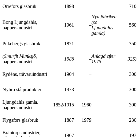
Orrefors glasbruk
1898
–
710
Nya fabriken
Bong Ljungdahls,
(se
1961
–
560
pappersindustri
Ljungdahls
gamla)
Pukebergs glasbruk
1871
–
350
(Smurfit Munksjö,
Anlagd efter
1986
–
325)
pappersindustri
1975
Rydéns, trävaruindustri
1904
–
300
Nybro stålprodukter
1973
–
300
Ljungdahls gamla,
1852/1915
1960
300
pappersindustri
Flygsfors glasbruk
1887
1979
230
Bräntorpsindustrier,
1967
–
197