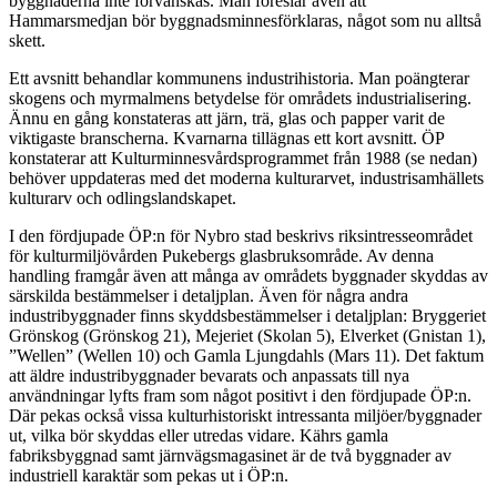
byggnaderna inte förvanskas. Man föreslår även att
Hammarsmedjan bör byggnadsminnesförklaras, något som nu alltså
skett.
Ett avsnitt behandlar kommunens industrihistoria. Man poängterar
skogens och myrmalmens betydelse för områdets industrialisering.
Ännu en gång konstateras att järn, trä, glas och papper varit de
viktigaste branscherna. Kvarnarna tillägnas ett kort avsnitt. ÖP
konstaterar att Kulturminnesvårdsprogrammet från 1988 (se nedan)
behöver uppdateras med det moderna kulturarvet, industrisamhällets
kulturarv och odlingslandskapet.
I den fördjupade ÖP:n för Nybro stad beskrivs riksintresseområdet
för kulturmiljövården Pukebergs glasbruksområde. Av denna
handling framgår även att många av områdets byggnader skyddas av
särskilda bestämmelser i detaljplan. Även för några andra
industribyggnader finns skyddsbestämmelser i detaljplan: Bryggeriet
Grönskog (Grönskog 21), Mejeriet (Skolan 5), Elverket (Gnistan 1),
”Wellen” (Wellen 10) och Gamla Ljungdahls (Mars 11). Det faktum
att äldre industribyggnader bevarats och anpassats till nya
användningar lyfts fram som något positivt i den fördjupade ÖP:n.
Där pekas också vissa kulturhistoriskt intressanta miljöer/byggnader
ut, vilka bör skyddas eller utredas vidare. Kährs gamla
fabriksbyggnad samt järnvägsmagasinet är de två byggnader av
industriell karaktär som pekas ut i ÖP:n.