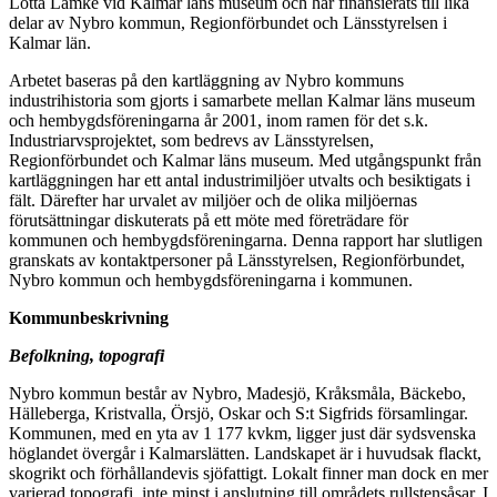
Lotta Lamke vid Kalmar läns museum och har finansierats till lika
delar av Nybro kommun, Regionförbundet och Länsstyrelsen i
Kalmar län.
Arbetet baseras på den kartläggning av Nybro kommuns
industrihistoria som gjorts i samarbete mellan Kalmar läns museum
och hembygdsföreningarna år 2001, inom ramen för det s.k.
Industriarvsprojektet, som bedrevs av Länsstyrelsen,
Regionförbundet och Kalmar läns museum. Med utgångspunkt från
kartläggningen har ett antal industrimiljöer utvalts och besiktigats i
fält. Därefter har urvalet av miljöer och de olika miljöernas
förutsättningar diskuterats på ett möte med företrädare för
kommunen och hembygdsföreningarna. Denna rapport har slutligen
granskats av kontaktpersoner på Länsstyrelsen, Regionförbundet,
Nybro kommun och hembygdsföreningarna i kommunen.
Kommunbeskrivning
Befolkning, topografi
Nybro kommun består av Nybro, Madesjö, Kråksmåla, Bäckebo,
Hälleberga, Kristvalla, Örsjö, Oskar och S:t Sigfrids församlingar.
Kommunen, med en yta av 1 177 kvkm, ligger just där sydsvenska
höglandet övergår i Kalmarslätten. Landskapet är i huvudsak flackt,
skogrikt och förhållandevis sjöfattigt. Lokalt finner man dock en mer
varierad topografi, inte minst i anslutning till områdets rullstensåsar. I