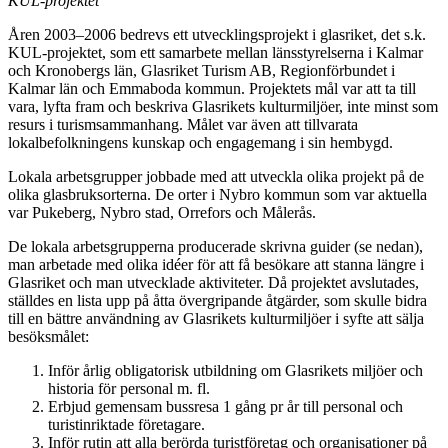
KUL-projektet
Åren 2003–2006 bedrevs ett utvecklingsprojekt i glasriket, det s.k.
KUL-projektet, som ett samarbete mellan länsstyrelserna i Kalmar
och Kronobergs län, Glasriket Turism AB, Regionförbundet i
Kalmar län och Emmaboda kommun. Projektets mål var att ta till
vara, lyfta fram och beskriva Glasrikets kulturmiljöer, inte minst som
resurs i turismsammanhang. Målet var även att tillvarata
lokalbefolkningens kunskap och engagemang i sin hembygd.
Lokala arbetsgrupper jobbade med att utveckla olika projekt på de
olika glasbruksorterna. De orter i Nybro kommun som var aktuella
var Pukeberg, Nybro stad, Orrefors och Målerås.
De lokala arbetsgrupperna producerade skrivna guider (se nedan),
man arbetade med olika idéer för att få besökare att stanna längre i
Glasriket och man utvecklade aktiviteter. Då projektet avslutades,
ställdes en lista upp på åtta övergripande åtgärder, som skulle bidra
till en bättre användning av Glasrikets kulturmiljöer i syfte att sälja
besöksmålet:
Inför årlig obligatorisk utbildning om Glasrikets miljöer och
historia för personal m. fl.
Erbjud gemensam bussresa 1 gång pr år till personal och
turistinriktade företagare.
Inför rutin att alla berörda turistföretag och organisationer på