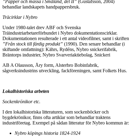
”Papper och massa i Småland, del II”
(Gustafsson, 2004)
behandlar landskapets handpappersbruk.
Träcirklar i Nybro
Under 1980-talet drev ABF och Svenska
Träindustriarbetareförbundet i Nybro dokumentationscirklar.
Dokumentationen resulterade i ett antal videofilmer, samt i skriften
”Från stock till färdig produkt”
(1990). Den senare behandlar (i
skiftande omfattning): Kährs, Rydéns, Nybro snickerifabrik,
Bräntorps industrier, Nybro Svarveriaktiebolag, Snickeri
AB A Olausson, Åry form, Alsterbro Bobinfabrik,
sågverksindustrins utveckling, fackföreningen, samt Folkets Hus.
Lokalhistoriska arbeten
Sockenkrönikor etc.
I den lokalhistoriska litteraturen, som sockenböcker och
bygdekrönikor, finns ofta artiklar som behandlar traktens
industriföretag. Exempel på sådan litteratur för Nybro kommun är:
Nybro köpings historia 1824-1924