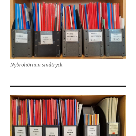
Nybrohörnan småtryck