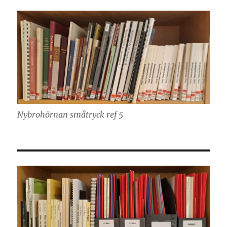
Nybrohörnan småtryck ref 5