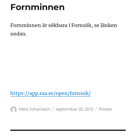
Fornminnen
Fornminnen är sökbara i Fornsök, se länken
nedan.
https://app.raa.se/open/fornsok/
Författare
Publicerat
Kategorier
Mats Johansson
september 25, 2012
Platser
den