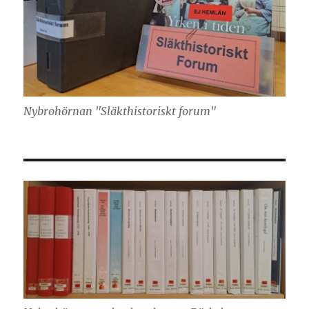
Nybrohörnan "Släkthistoriskt forum"