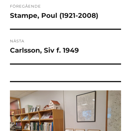
Inläggsnavigering
FÖREGÅENDE
Stampe, Poul (1921-2008)
Föregående
inlägg:
NÄSTA
Carlsson, Siv f. 1949
Nästa
inlägg: