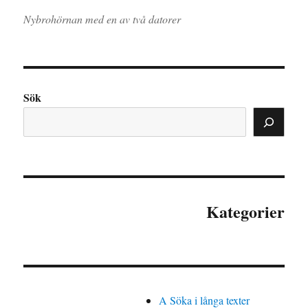
Nybrohörnan med en av två datorer
Sök
Kategorier
A Söka i långa texter