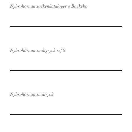
Nybrohörnan sockenkataloger o Bäckebo
Nybrohörnan småtyryck ref 6
Nybrohörnan småtryck