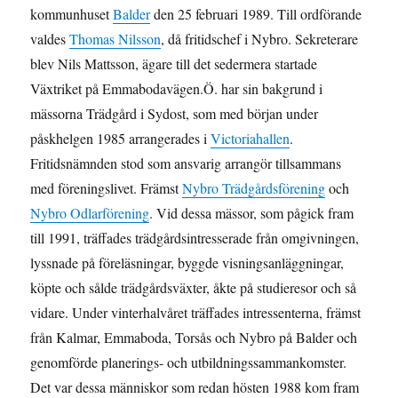
kommunhuset
Balder
den 25 februari 1989. Till ordförande
valdes
Thomas Nilsson
, då fritidschef i Nybro. Sekreterare
blev Nils Mattsson, ägare till det sedermera startade
Växtriket på Emmabodavägen.Ö. har sin bakgrund i
mässorna Trädgård i Sydost, som med början under
påskhelgen 1985 arrangerades i
Victoriahallen
.
Fritidsnämnden stod som ansvarig arrangör tillsammans
med föreningslivet. Främst
Nybro Trädgårdsförening
och
Nybro Odlarförening
. Vid dessa mässor, som pågick fram
till 1991, träffades trädgårdsintresserade från omgivningen,
lyssnade på föreläsningar, byggde visningsanläggningar,
köpte och sålde trädgårdsväxter, åkte på studieresor och så
vidare. Under vinterhalvåret träffades intressenterna, främst
från Kalmar, Emmaboda, Torsås och Nybro på Balder och
genomförde planerings- och utbildningssammankomster.
Det var dessa människor som redan hösten 1988 kom fram