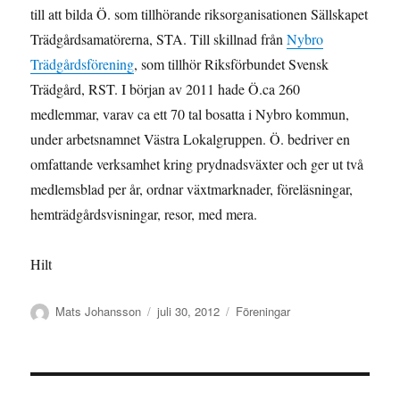
till att bilda Ö. som tillhörande riksorganisationen Sällskapet
Trädgårdsamatörerna, STA. Till skillnad från
Nybro
Trädgårdsförening
, som tillhör Riksförbundet Svensk
Trädgård, RST. I början av 2011 hade Ö.ca 260
medlemmar, varav ca ett 70 tal bosatta i Nybro kommun,
under arbetsnamnet Västra Lokalgruppen. Ö. bedriver en
omfattande verksamhet kring prydnadsväxter och ger ut två
medlemsblad per år, ordnar växtmarknader, föreläsningar,
hemträdgårdsvisningar, resor, med mera.
Hilt
Författare
Publicerat
Kategorier
Mats Johansson
juli 30, 2012
Föreningar
den
Inläggsnavigering