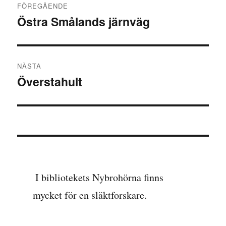
FÖREGÅENDE
Östra Smålands järnväg
Föregående
inlägg:
NÄSTA
Överstahult
Nästa
inlägg:
I bibliotekets Nybrohörna finns
mycket för en släktforskare.