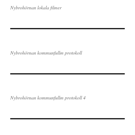
Nybrohörnan lokala filmer
Nybrohörnan kommunfullm protokoll
Nybrohörnan kommunfullm protokoll 4