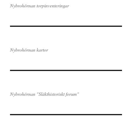
Nybrohörnan torpinventeringar
Nybrohörnan kartor
Nybrohörnan "Släkthistoriskt forum"